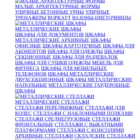
МАЛЫЕ АРХИТЕКТУРНЫЕ ФОРМЫ
УЛИЧНЫЕ БЕТОННЫЕ УРНЫ
УЛИЧНЫЕ
ТРЕНАЖЕРЫ
ВОРКАУТ
ВАЗОНЫ-ЦВЕТОЧНИЦЫ
МЕТАЛЛИЧЕСКИЕ ШКАФЫ
ШКАФЫ ДЛЯ ДОКУМЕНТОВ
ШКАФЫ
МЕТАЛЛИЧЕСКИЕ АРХИВНЫЕ
ШКАФЫ
ОФИСНЫЕ
ШКАФЫ КАРТОТЕЧНЫЕ
ШКАФЫ ДЛЯ
АБОНЕНТОВ
ШКАФЫ ДЛЯ ОДЕЖДЫ
ШКАФЫ
СЕКЦИОННЫЕ
ШКАФЫ ДЛЯ РАЗДЕВАЛОК
ШКАФЫ ДЛЯ СУШКИ ОДЕЖДЫ
МЕБЕЛЬ ДЛЯ
ФИТНЕСА
ШКАФЫ ДЛЯ МОБИЛЬНЫХ
ТЕЛЕФОНОВ
ШКАФЫ МЕТАЛЛИЧЕСКИЕ
ДВУХСЕКЦИОННЫЕ
ШКАФЫ МЕТАЛЛИЧЕСКИЕ
НАПОЛЬНЫЕ
МЕТАЛЛИЧЕСКИЕ ГАРДЕРОБНЫЕ
ШКАФЫ
МЕТАЛЛИЧЕСКИЕ СТЕЛЛАЖИ
СТЕЛЛАЖИ ПЕРЕДВИЖНЫЕ
СТЕЛЛАЖИ ДЛЯ
КОЛЕС
СТЕЛЛАЖИ С НАКЛОННЫМИ ПОЛКАМИ
СТЕЛЛАЖИ СРЕДНЕГРУЗОВЫЕ
СТЕЛЛАЖИ
ФРОНТАЛЬНЫЕ
СТЕЛЛАЖИ С ВЫКАТНЫМИ
ПЛАТФОРМАМИ
СТЕЛЛАЖИ С КОНСОЛЯМИ
АРХИВНЫЕ СТЕЛЛАЖИ
СКЛАДСКИЕ СТЕЛЛАЖИ