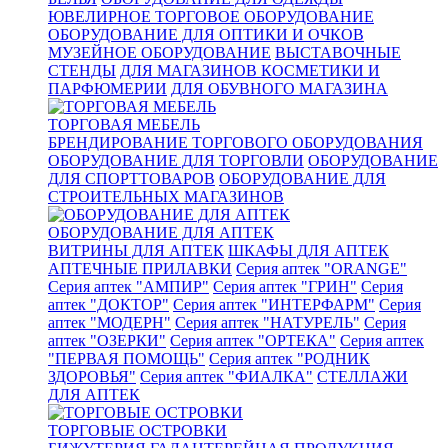
ЮВЕЛИРНОЕ ТОРГОВОЕ ОБОРУДОВАНИЕ
ОБОРУДОВАНИЕ ДЛЯ ОПТИКИ И ОЧКОВ
МУЗЕЙНОЕ ОБОРУДОВАНИЕ
ВЫСТАВОЧНЫЕ
СТЕНДЫ
ДЛЯ МАГАЗИНОВ КОСМЕТИКИ И
ПАРФЮМЕРИИ
ДЛЯ ОБУВНОГО МАГАЗИНА
ТОРГОВАЯ МЕБЕЛЬ
БРЕНДИРОВАНИЕ ТОРГОВОГО ОБОРУДОВАНИЯ
ОБОРУДОВАНИЕ ДЛЯ ТОРГОВЛИ
ОБОРУДОВАНИЕ
ДЛЯ СПОРТТОВАРОВ
ОБОРУДОВАНИЕ ДЛЯ
СТРОИТЕЛЬНЫХ МАГАЗИНОВ
ОБОРУДОВАНИЕ ДЛЯ АПТЕК
ВИТРИНЫ ДЛЯ АПТЕК
ШКАФЫ ДЛЯ АПТЕК
АПТЕЧНЫЕ ПРИЛАВКИ
Серия аптек "ORANGE"
Серия аптек "АМПИР"
Серия аптек "ГРИН"
Серия
аптек "ДОКТОР"
Серия аптек "ИНТЕРФАРМ"
Серия
аптек "МОДЕРН"
Серия аптек "НАТУРЕЛЬ"
Серия
аптек "ОЗЕРКИ"
Серия аптек "ОРТЕКА"
Серия аптек
"ПЕРВАЯ ПОМОЩЬ"
Серия аптек "РОДНИК
ЗДОРОВЬЯ"
Серия аптек "ФИАЛКА"
СТЕЛЛАЖИ
ДЛЯ АПТЕК
ТОРГОВЫЕ ОСТРОВКИ