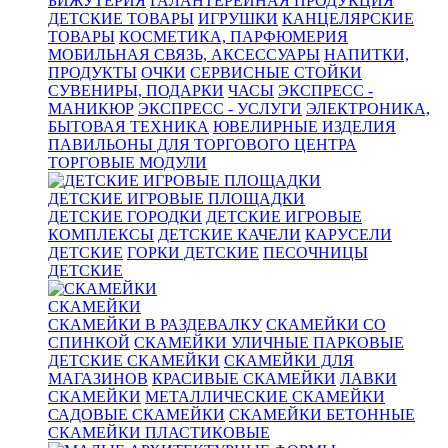
БИЖУТЕРИЯ
ГАЛАНТЕРЕЙНАЯ ПРОДУКЦИЯ
ДЕТСКИЕ ТОВАРЫ
ИГРУШКИ
КАНЦЕЛЯРСКИЕ
ТОВАРЫ
КОСМЕТИКА, ПАРФЮМЕРИЯ
МОБИЛЬНАЯ СВЯЗЬ, АКСЕССУАРЫ
НАПИТКИ,
ПРОДУКТЫ
ОЧКИ
СЕРВИСНЫЕ СТОЙКИ
СУВЕНИРЫ, ПОДАРКИ
ЧАСЫ
ЭКСПРЕСС -
МАНИКЮР
ЭКСПРЕСС - УСЛУГИ
ЭЛЕКТРОНИКА,
БЫТОВАЯ ТЕХНИКА
ЮВЕЛИРНЫЕ ИЗДЕЛИЯ
ПАВИЛЬОНЫ ДЛЯ ТОРГОВОГО ЦЕНТРА
ТОРГОВЫЕ МОДУЛИ
ДЕТСКИЕ ИГРОВЫЕ ПЛОЩАДКИ
ДЕТСКИЕ ГОРОДКИ
ДЕТСКИЕ ИГРОВЫЕ
КОМПЛЕКСЫ
ДЕТСКИЕ КАЧЕЛИ
КАРУСЕЛИ
ДЕТСКИЕ
ГОРКИ ДЕТСКИЕ
ПЕСОЧНИЦЫ
ДЕТСКИЕ
СКАМЕЙКИ
СКАМЕЙКИ В РАЗДЕВАЛКУ
СКАМЕЙКИ СО
СПИНКОЙ
СКАМЕЙКИ УЛИЧНЫЕ ПАРКОВЫЕ
ДЕТСКИЕ СКАМЕЙКИ
СКАМЕЙКИ ДЛЯ
МАГАЗИНОВ
КРАСИВЫЕ СКАМЕЙКИ
ЛАВКИ
СКАМЕЙКИ
МЕТАЛЛИЧЕСКИЕ СКАМЕЙКИ
САДОВЫЕ СКАМЕЙКИ
СКАМЕЙКИ БЕТОННЫЕ
СКАМЕЙКИ ПЛАСТИКОВЫЕ