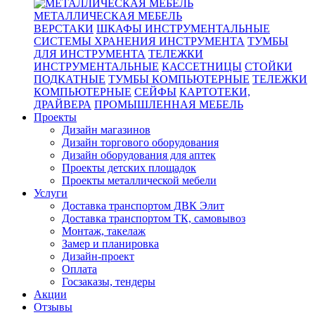
МЕТАЛЛИЧЕСКАЯ МЕБЕЛЬ
ВЕРСТАКИ
ШКАФЫ ИНСТРУМЕНТАЛЬНЫЕ
СИСТЕМЫ ХРАНЕНИЯ ИНСТРУМЕНТА
ТУМБЫ
ДЛЯ ИНСТРУМЕНТА
ТЕЛЕЖКИ
ИНСТРУМЕНТАЛЬНЫЕ
КАССЕТНИЦЫ
СТОЙКИ
ПОДКАТНЫЕ
ТУМБЫ КОМПЬЮТЕРНЫЕ
ТЕЛЕЖКИ
КОМПЬЮТЕРНЫЕ
СЕЙФЫ
КАРТОТЕКИ,
ДРАЙВЕРА
ПРОМЫШЛЕННАЯ МЕБЕЛЬ
Проекты
Дизайн магазинов
Дизайн торгового оборудования
Дизайн оборудования для аптек
Проекты детских площадок
Проекты металлической мебели
Услуги
Доставка транспортом ДВК Элит
Доставка транспортом ТК, самовывоз
Монтаж, такелаж
Замер и планировка
Дизайн-проект
Оплата
Госзаказы, тендеры
Акции
Отзывы