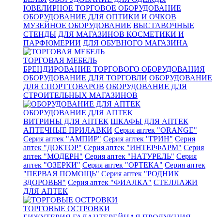
ЮВЕЛИРНОЕ ТОРГОВОЕ ОБОРУДОВАНИЕ
ОБОРУДОВАНИЕ ДЛЯ ОПТИКИ И ОЧКОВ
МУЗЕЙНОЕ ОБОРУДОВАНИЕ
ВЫСТАВОЧНЫЕ
СТЕНДЫ
ДЛЯ МАГАЗИНОВ КОСМЕТИКИ И
ПАРФЮМЕРИИ
ДЛЯ ОБУВНОГО МАГАЗИНА
ТОРГОВАЯ МЕБЕЛЬ
БРЕНДИРОВАНИЕ ТОРГОВОГО ОБОРУДОВАНИЯ
ОБОРУДОВАНИЕ ДЛЯ ТОРГОВЛИ
ОБОРУДОВАНИЕ
ДЛЯ СПОРТТОВАРОВ
ОБОРУДОВАНИЕ ДЛЯ
СТРОИТЕЛЬНЫХ МАГАЗИНОВ
ОБОРУДОВАНИЕ ДЛЯ АПТЕК
ВИТРИНЫ ДЛЯ АПТЕК
ШКАФЫ ДЛЯ АПТЕК
АПТЕЧНЫЕ ПРИЛАВКИ
Серия аптек "ORANGE"
Серия аптек "АМПИР"
Серия аптек "ГРИН"
Серия
аптек "ДОКТОР"
Серия аптек "ИНТЕРФАРМ"
Серия
аптек "МОДЕРН"
Серия аптек "НАТУРЕЛЬ"
Серия
аптек "ОЗЕРКИ"
Серия аптек "ОРТЕКА"
Серия аптек
"ПЕРВАЯ ПОМОЩЬ"
Серия аптек "РОДНИК
ЗДОРОВЬЯ"
Серия аптек "ФИАЛКА"
СТЕЛЛАЖИ
ДЛЯ АПТЕК
ТОРГОВЫЕ ОСТРОВКИ