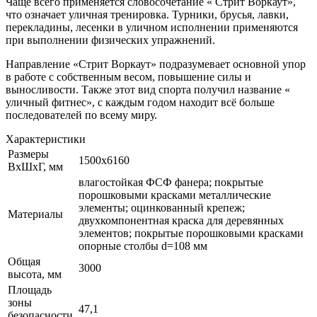
Чаще всего применяется словосочетание « Стрит Воркаут»,
что означает уличная тренировка. Турники, брусья, лавки,
перекладины, лесенки в уличном исполнении применяются
при выполнении физических упражнений.
Направление «Стрит Воркаут» подразумевает основной упор
в работе с собственным весом, повышение силы и
выносливости. Также этот вид спорта получил название «
уличный фитнес», с каждым годом находит всё больше
последователей по всему миру.
Характеристики
Размеры
1500х6160
ВхШхГ, мм
влагостойкая ФСФ фанера; покрытые
порошковыми красками металлические
элементы; оцинкованный крепеж;
Материалы
двухкомпонентная краска для деревянных
элементов; покрытые порошковыми красками
опорные столбы d=108 мм
Общая
3000
высота, мм
Площадь
зоны
47,1
безопасности,