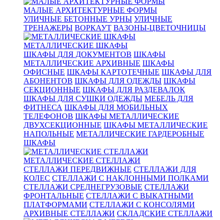
МАЛЫЕ АРХИТЕКТУРНЫЕ ФОРМЫ
УЛИЧНЫЕ БЕТОННЫЕ УРНЫ
УЛИЧНЫЕ
ТРЕНАЖЕРЫ
ВОРКАУТ
ВАЗОНЫ-ЦВЕТОЧНИЦЫ
МЕТАЛЛИЧЕСКИЕ ШКАФЫ
ШКАФЫ ДЛЯ ДОКУМЕНТОВ
ШКАФЫ
МЕТАЛЛИЧЕСКИЕ АРХИВНЫЕ
ШКАФЫ
ОФИСНЫЕ
ШКАФЫ КАРТОТЕЧНЫЕ
ШКАФЫ ДЛЯ
АБОНЕНТОВ
ШКАФЫ ДЛЯ ОДЕЖДЫ
ШКАФЫ
СЕКЦИОННЫЕ
ШКАФЫ ДЛЯ РАЗДЕВАЛОК
ШКАФЫ ДЛЯ СУШКИ ОДЕЖДЫ
МЕБЕЛЬ ДЛЯ
ФИТНЕСА
ШКАФЫ ДЛЯ МОБИЛЬНЫХ
ТЕЛЕФОНОВ
ШКАФЫ МЕТАЛЛИЧЕСКИЕ
ДВУХСЕКЦИОННЫЕ
ШКАФЫ МЕТАЛЛИЧЕСКИЕ
НАПОЛЬНЫЕ
МЕТАЛЛИЧЕСКИЕ ГАРДЕРОБНЫЕ
ШКАФЫ
МЕТАЛЛИЧЕСКИЕ СТЕЛЛАЖИ
СТЕЛЛАЖИ ПЕРЕДВИЖНЫЕ
СТЕЛЛАЖИ ДЛЯ
КОЛЕС
СТЕЛЛАЖИ С НАКЛОННЫМИ ПОЛКАМИ
СТЕЛЛАЖИ СРЕДНЕГРУЗОВЫЕ
СТЕЛЛАЖИ
ФРОНТАЛЬНЫЕ
СТЕЛЛАЖИ С ВЫКАТНЫМИ
ПЛАТФОРМАМИ
СТЕЛЛАЖИ С КОНСОЛЯМИ
АРХИВНЫЕ СТЕЛЛАЖИ
СКЛАДСКИЕ СТЕЛЛАЖИ