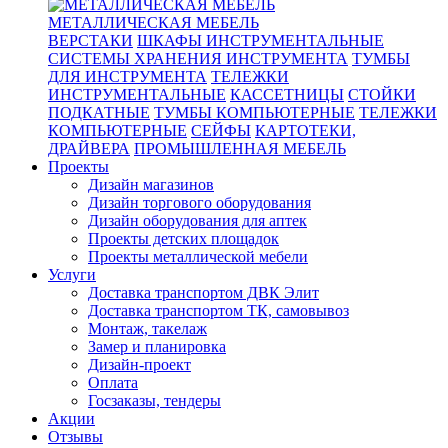
МЕТАЛЛИЧЕСКАЯ МЕБЕЛЬ
ВЕРСТАКИ
ШКАФЫ ИНСТРУМЕНТАЛЬНЫЕ
СИСТЕМЫ ХРАНЕНИЯ ИНСТРУМЕНТА
ТУМБЫ
ДЛЯ ИНСТРУМЕНТА
ТЕЛЕЖКИ
ИНСТРУМЕНТАЛЬНЫЕ
КАССЕТНИЦЫ
СТОЙКИ
ПОДКАТНЫЕ
ТУМБЫ КОМПЬЮТЕРНЫЕ
ТЕЛЕЖКИ
КОМПЬЮТЕРНЫЕ
СЕЙФЫ
КАРТОТЕКИ,
ДРАЙВЕРА
ПРОМЫШЛЕННАЯ МЕБЕЛЬ
Проекты
Дизайн магазинов
Дизайн торгового оборудования
Дизайн оборудования для аптек
Проекты детских площадок
Проекты металлической мебели
Услуги
Доставка транспортом ДВК Элит
Доставка транспортом ТК, самовывоз
Монтаж, такелаж
Замер и планировка
Дизайн-проект
Оплата
Госзаказы, тендеры
Акции
Отзывы