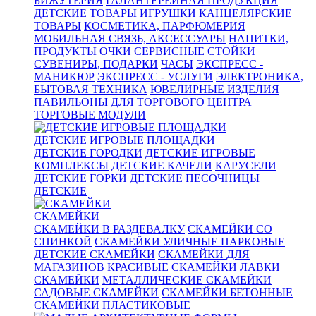
БИЖУТЕРИЯ
ГАЛАНТЕРЕЙНАЯ ПРОДУКЦИЯ
ДЕТСКИЕ ТОВАРЫ
ИГРУШКИ
КАНЦЕЛЯРСКИЕ
ТОВАРЫ
КОСМЕТИКА, ПАРФЮМЕРИЯ
МОБИЛЬНАЯ СВЯЗЬ, АКСЕССУАРЫ
НАПИТКИ,
ПРОДУКТЫ
ОЧКИ
СЕРВИСНЫЕ СТОЙКИ
СУВЕНИРЫ, ПОДАРКИ
ЧАСЫ
ЭКСПРЕСС -
МАНИКЮР
ЭКСПРЕСС - УСЛУГИ
ЭЛЕКТРОНИКА,
БЫТОВАЯ ТЕХНИКА
ЮВЕЛИРНЫЕ ИЗДЕЛИЯ
ПАВИЛЬОНЫ ДЛЯ ТОРГОВОГО ЦЕНТРА
ТОРГОВЫЕ МОДУЛИ
ДЕТСКИЕ ИГРОВЫЕ ПЛОЩАДКИ
ДЕТСКИЕ ГОРОДКИ
ДЕТСКИЕ ИГРОВЫЕ
КОМПЛЕКСЫ
ДЕТСКИЕ КАЧЕЛИ
КАРУСЕЛИ
ДЕТСКИЕ
ГОРКИ ДЕТСКИЕ
ПЕСОЧНИЦЫ
ДЕТСКИЕ
СКАМЕЙКИ
СКАМЕЙКИ В РАЗДЕВАЛКУ
СКАМЕЙКИ СО
СПИНКОЙ
СКАМЕЙКИ УЛИЧНЫЕ ПАРКОВЫЕ
ДЕТСКИЕ СКАМЕЙКИ
СКАМЕЙКИ ДЛЯ
МАГАЗИНОВ
КРАСИВЫЕ СКАМЕЙКИ
ЛАВКИ
СКАМЕЙКИ
МЕТАЛЛИЧЕСКИЕ СКАМЕЙКИ
САДОВЫЕ СКАМЕЙКИ
СКАМЕЙКИ БЕТОННЫЕ
СКАМЕЙКИ ПЛАСТИКОВЫЕ