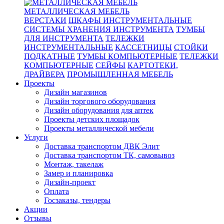
МЕТАЛЛИЧЕСКАЯ МЕБЕЛЬ
ВЕРСТАКИ
ШКАФЫ ИНСТРУМЕНТАЛЬНЫЕ
СИСТЕМЫ ХРАНЕНИЯ ИНСТРУМЕНТА
ТУМБЫ
ДЛЯ ИНСТРУМЕНТА
ТЕЛЕЖКИ
ИНСТРУМЕНТАЛЬНЫЕ
КАССЕТНИЦЫ
СТОЙКИ
ПОДКАТНЫЕ
ТУМБЫ КОМПЬЮТЕРНЫЕ
ТЕЛЕЖКИ
КОМПЬЮТЕРНЫЕ
СЕЙФЫ
КАРТОТЕКИ,
ДРАЙВЕРА
ПРОМЫШЛЕННАЯ МЕБЕЛЬ
Проекты
Дизайн магазинов
Дизайн торгового оборудования
Дизайн оборудования для аптек
Проекты детских площадок
Проекты металлической мебели
Услуги
Доставка транспортом ДВК Элит
Доставка транспортом ТК, самовывоз
Монтаж, такелаж
Замер и планировка
Дизайн-проект
Оплата
Госзаказы, тендеры
Акции
Отзывы