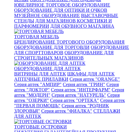
ЮВЕЛИРНОЕ ТОРГОВОЕ ОБОРУДОВАНИЕ
ОБОРУДОВАНИЕ ДЛЯ ОПТИКИ И ОЧКОВ
МУЗЕЙНОЕ ОБОРУДОВАНИЕ
ВЫСТАВОЧНЫЕ
СТЕНДЫ
ДЛЯ МАГАЗИНОВ КОСМЕТИКИ И
ПАРФЮМЕРИИ
ДЛЯ ОБУВНОГО МАГАЗИНА
ТОРГОВАЯ МЕБЕЛЬ
БРЕНДИРОВАНИЕ ТОРГОВОГО ОБОРУДОВАНИЯ
ОБОРУДОВАНИЕ ДЛЯ ТОРГОВЛИ
ОБОРУДОВАНИЕ
ДЛЯ СПОРТТОВАРОВ
ОБОРУДОВАНИЕ ДЛЯ
СТРОИТЕЛЬНЫХ МАГАЗИНОВ
ОБОРУДОВАНИЕ ДЛЯ АПТЕК
ВИТРИНЫ ДЛЯ АПТЕК
ШКАФЫ ДЛЯ АПТЕК
АПТЕЧНЫЕ ПРИЛАВКИ
Серия аптек "ORANGE"
Серия аптек "АМПИР"
Серия аптек "ГРИН"
Серия
аптек "ДОКТОР"
Серия аптек "ИНТЕРФАРМ"
Серия
аптек "МОДЕРН"
Серия аптек "НАТУРЕЛЬ"
Серия
аптек "ОЗЕРКИ"
Серия аптек "ОРТЕКА"
Серия аптек
"ПЕРВАЯ ПОМОЩЬ"
Серия аптек "РОДНИК
ЗДОРОВЬЯ"
Серия аптек "ФИАЛКА"
СТЕЛЛАЖИ
ДЛЯ АПТЕК
ТОРГОВЫЕ ОСТРОВКИ