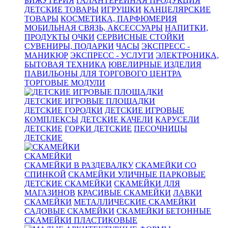
БИЖУТЕРИЯ
ГАЛАНТЕРЕЙНАЯ ПРОДУКЦИЯ
ДЕТСКИЕ ТОВАРЫ
ИГРУШКИ
КАНЦЕЛЯРСКИЕ
ТОВАРЫ
КОСМЕТИКА, ПАРФЮМЕРИЯ
МОБИЛЬНАЯ СВЯЗЬ, АКСЕССУАРЫ
НАПИТКИ,
ПРОДУКТЫ
ОЧКИ
СЕРВИСНЫЕ СТОЙКИ
СУВЕНИРЫ, ПОДАРКИ
ЧАСЫ
ЭКСПРЕСС -
МАНИКЮР
ЭКСПРЕСС - УСЛУГИ
ЭЛЕКТРОНИКА,
БЫТОВАЯ ТЕХНИКА
ЮВЕЛИРНЫЕ ИЗДЕЛИЯ
ПАВИЛЬОНЫ ДЛЯ ТОРГОВОГО ЦЕНТРА
ТОРГОВЫЕ МОДУЛИ
ДЕТСКИЕ ИГРОВЫЕ ПЛОЩАДКИ
ДЕТСКИЕ ГОРОДКИ
ДЕТСКИЕ ИГРОВЫЕ
КОМПЛЕКСЫ
ДЕТСКИЕ КАЧЕЛИ
КАРУСЕЛИ
ДЕТСКИЕ
ГОРКИ ДЕТСКИЕ
ПЕСОЧНИЦЫ
ДЕТСКИЕ
СКАМЕЙКИ
СКАМЕЙКИ В РАЗДЕВАЛКУ
СКАМЕЙКИ СО
СПИНКОЙ
СКАМЕЙКИ УЛИЧНЫЕ ПАРКОВЫЕ
ДЕТСКИЕ СКАМЕЙКИ
СКАМЕЙКИ ДЛЯ
МАГАЗИНОВ
КРАСИВЫЕ СКАМЕЙКИ
ЛАВКИ
СКАМЕЙКИ
МЕТАЛЛИЧЕСКИЕ СКАМЕЙКИ
САДОВЫЕ СКАМЕЙКИ
СКАМЕЙКИ БЕТОННЫЕ
СКАМЕЙКИ ПЛАСТИКОВЫЕ