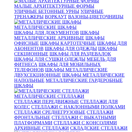
МАЛЫЕ АРХИТЕКТУРНЫЕ ФОРМЫ
УЛИЧНЫЕ БЕТОННЫЕ УРНЫ
УЛИЧНЫЕ
ТРЕНАЖЕРЫ
ВОРКАУТ
ВАЗОНЫ-ЦВЕТОЧНИЦЫ
МЕТАЛЛИЧЕСКИЕ ШКАФЫ
ШКАФЫ ДЛЯ ДОКУМЕНТОВ
ШКАФЫ
МЕТАЛЛИЧЕСКИЕ АРХИВНЫЕ
ШКАФЫ
ОФИСНЫЕ
ШКАФЫ КАРТОТЕЧНЫЕ
ШКАФЫ ДЛЯ
АБОНЕНТОВ
ШКАФЫ ДЛЯ ОДЕЖДЫ
ШКАФЫ
СЕКЦИОННЫЕ
ШКАФЫ ДЛЯ РАЗДЕВАЛОК
ШКАФЫ ДЛЯ СУШКИ ОДЕЖДЫ
МЕБЕЛЬ ДЛЯ
ФИТНЕСА
ШКАФЫ ДЛЯ МОБИЛЬНЫХ
ТЕЛЕФОНОВ
ШКАФЫ МЕТАЛЛИЧЕСКИЕ
ДВУХСЕКЦИОННЫЕ
ШКАФЫ МЕТАЛЛИЧЕСКИЕ
НАПОЛЬНЫЕ
МЕТАЛЛИЧЕСКИЕ ГАРДЕРОБНЫЕ
ШКАФЫ
МЕТАЛЛИЧЕСКИЕ СТЕЛЛАЖИ
СТЕЛЛАЖИ ПЕРЕДВИЖНЫЕ
СТЕЛЛАЖИ ДЛЯ
КОЛЕС
СТЕЛЛАЖИ С НАКЛОННЫМИ ПОЛКАМИ
СТЕЛЛАЖИ СРЕДНЕГРУЗОВЫЕ
СТЕЛЛАЖИ
ФРОНТАЛЬНЫЕ
СТЕЛЛАЖИ С ВЫКАТНЫМИ
ПЛАТФОРМАМИ
СТЕЛЛАЖИ С КОНСОЛЯМИ
АРХИВНЫЕ СТЕЛЛАЖИ
СКЛАДСКИЕ СТЕЛЛАЖИ