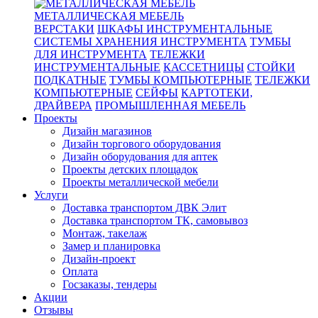
МЕТАЛЛИЧЕСКАЯ МЕБЕЛЬ
ВЕРСТАКИ
ШКАФЫ ИНСТРУМЕНТАЛЬНЫЕ
СИСТЕМЫ ХРАНЕНИЯ ИНСТРУМЕНТА
ТУМБЫ
ДЛЯ ИНСТРУМЕНТА
ТЕЛЕЖКИ
ИНСТРУМЕНТАЛЬНЫЕ
КАССЕТНИЦЫ
СТОЙКИ
ПОДКАТНЫЕ
ТУМБЫ КОМПЬЮТЕРНЫЕ
ТЕЛЕЖКИ
КОМПЬЮТЕРНЫЕ
СЕЙФЫ
КАРТОТЕКИ,
ДРАЙВЕРА
ПРОМЫШЛЕННАЯ МЕБЕЛЬ
Проекты
Дизайн магазинов
Дизайн торгового оборудования
Дизайн оборудования для аптек
Проекты детских площадок
Проекты металлической мебели
Услуги
Доставка транспортом ДВК Элит
Доставка транспортом ТК, самовывоз
Монтаж, такелаж
Замер и планировка
Дизайн-проект
Оплата
Госзаказы, тендеры
Акции
Отзывы