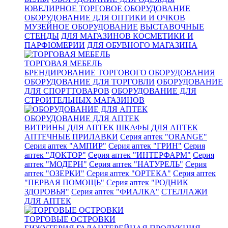
ЮВЕЛИРНОЕ ТОРГОВОЕ ОБОРУДОВАНИЕ
ОБОРУДОВАНИЕ ДЛЯ ОПТИКИ И ОЧКОВ
МУЗЕЙНОЕ ОБОРУДОВАНИЕ
ВЫСТАВОЧНЫЕ
СТЕНДЫ
ДЛЯ МАГАЗИНОВ КОСМЕТИКИ И
ПАРФЮМЕРИИ
ДЛЯ ОБУВНОГО МАГАЗИНА
ТОРГОВАЯ МЕБЕЛЬ
БРЕНДИРОВАНИЕ ТОРГОВОГО ОБОРУДОВАНИЯ
ОБОРУДОВАНИЕ ДЛЯ ТОРГОВЛИ
ОБОРУДОВАНИЕ
ДЛЯ СПОРТТОВАРОВ
ОБОРУДОВАНИЕ ДЛЯ
СТРОИТЕЛЬНЫХ МАГАЗИНОВ
ОБОРУДОВАНИЕ ДЛЯ АПТЕК
ВИТРИНЫ ДЛЯ АПТЕК
ШКАФЫ ДЛЯ АПТЕК
АПТЕЧНЫЕ ПРИЛАВКИ
Серия аптек "ORANGE"
Серия аптек "АМПИР"
Серия аптек "ГРИН"
Серия
аптек "ДОКТОР"
Серия аптек "ИНТЕРФАРМ"
Серия
аптек "МОДЕРН"
Серия аптек "НАТУРЕЛЬ"
Серия
аптек "ОЗЕРКИ"
Серия аптек "ОРТЕКА"
Серия аптек
"ПЕРВАЯ ПОМОЩЬ"
Серия аптек "РОДНИК
ЗДОРОВЬЯ"
Серия аптек "ФИАЛКА"
СТЕЛЛАЖИ
ДЛЯ АПТЕК
ТОРГОВЫЕ ОСТРОВКИ