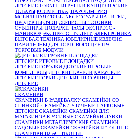
БИЖУТЕРИЯ
ГАЛАНТЕРЕЙНАЯ ПРОДУКЦИЯ
ДЕТСКИЕ ТОВАРЫ
ИГРУШКИ
КАНЦЕЛЯРСКИЕ
ТОВАРЫ
КОСМЕТИКА, ПАРФЮМЕРИЯ
МОБИЛЬНАЯ СВЯЗЬ, АКСЕССУАРЫ
НАПИТКИ,
ПРОДУКТЫ
ОЧКИ
СЕРВИСНЫЕ СТОЙКИ
СУВЕНИРЫ, ПОДАРКИ
ЧАСЫ
ЭКСПРЕСС -
МАНИКЮР
ЭКСПРЕСС - УСЛУГИ
ЭЛЕКТРОНИКА,
БЫТОВАЯ ТЕХНИКА
ЮВЕЛИРНЫЕ ИЗДЕЛИЯ
ПАВИЛЬОНЫ ДЛЯ ТОРГОВОГО ЦЕНТРА
ТОРГОВЫЕ МОДУЛИ
ДЕТСКИЕ ИГРОВЫЕ ПЛОЩАДКИ
ДЕТСКИЕ ГОРОДКИ
ДЕТСКИЕ ИГРОВЫЕ
КОМПЛЕКСЫ
ДЕТСКИЕ КАЧЕЛИ
КАРУСЕЛИ
ДЕТСКИЕ
ГОРКИ ДЕТСКИЕ
ПЕСОЧНИЦЫ
ДЕТСКИЕ
СКАМЕЙКИ
СКАМЕЙКИ В РАЗДЕВАЛКУ
СКАМЕЙКИ СО
СПИНКОЙ
СКАМЕЙКИ УЛИЧНЫЕ ПАРКОВЫЕ
ДЕТСКИЕ СКАМЕЙКИ
СКАМЕЙКИ ДЛЯ
МАГАЗИНОВ
КРАСИВЫЕ СКАМЕЙКИ
ЛАВКИ
СКАМЕЙКИ
МЕТАЛЛИЧЕСКИЕ СКАМЕЙКИ
САДОВЫЕ СКАМЕЙКИ
СКАМЕЙКИ БЕТОННЫЕ
СКАМЕЙКИ ПЛАСТИКОВЫЕ