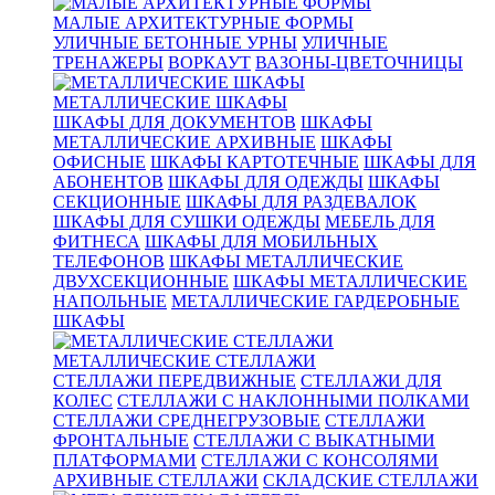
МАЛЫЕ АРХИТЕКТУРНЫЕ ФОРМЫ
УЛИЧНЫЕ БЕТОННЫЕ УРНЫ
УЛИЧНЫЕ
ТРЕНАЖЕРЫ
ВОРКАУТ
ВАЗОНЫ-ЦВЕТОЧНИЦЫ
МЕТАЛЛИЧЕСКИЕ ШКАФЫ
ШКАФЫ ДЛЯ ДОКУМЕНТОВ
ШКАФЫ
МЕТАЛЛИЧЕСКИЕ АРХИВНЫЕ
ШКАФЫ
ОФИСНЫЕ
ШКАФЫ КАРТОТЕЧНЫЕ
ШКАФЫ ДЛЯ
АБОНЕНТОВ
ШКАФЫ ДЛЯ ОДЕЖДЫ
ШКАФЫ
СЕКЦИОННЫЕ
ШКАФЫ ДЛЯ РАЗДЕВАЛОК
ШКАФЫ ДЛЯ СУШКИ ОДЕЖДЫ
МЕБЕЛЬ ДЛЯ
ФИТНЕСА
ШКАФЫ ДЛЯ МОБИЛЬНЫХ
ТЕЛЕФОНОВ
ШКАФЫ МЕТАЛЛИЧЕСКИЕ
ДВУХСЕКЦИОННЫЕ
ШКАФЫ МЕТАЛЛИЧЕСКИЕ
НАПОЛЬНЫЕ
МЕТАЛЛИЧЕСКИЕ ГАРДЕРОБНЫЕ
ШКАФЫ
МЕТАЛЛИЧЕСКИЕ СТЕЛЛАЖИ
СТЕЛЛАЖИ ПЕРЕДВИЖНЫЕ
СТЕЛЛАЖИ ДЛЯ
КОЛЕС
СТЕЛЛАЖИ С НАКЛОННЫМИ ПОЛКАМИ
СТЕЛЛАЖИ СРЕДНЕГРУЗОВЫЕ
СТЕЛЛАЖИ
ФРОНТАЛЬНЫЕ
СТЕЛЛАЖИ С ВЫКАТНЫМИ
ПЛАТФОРМАМИ
СТЕЛЛАЖИ С КОНСОЛЯМИ
АРХИВНЫЕ СТЕЛЛАЖИ
СКЛАДСКИЕ СТЕЛЛАЖИ