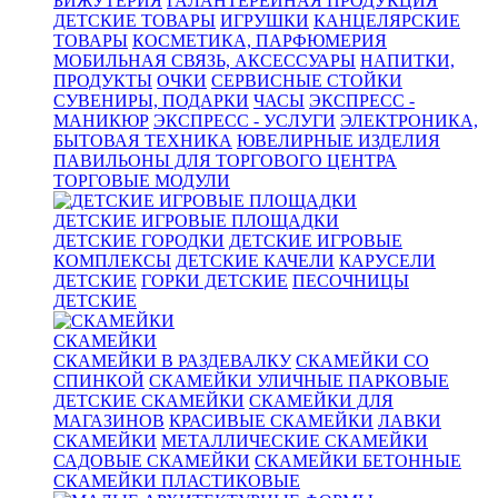
БИЖУТЕРИЯ
ГАЛАНТЕРЕЙНАЯ ПРОДУКЦИЯ
ДЕТСКИЕ ТОВАРЫ
ИГРУШКИ
КАНЦЕЛЯРСКИЕ
ТОВАРЫ
КОСМЕТИКА, ПАРФЮМЕРИЯ
МОБИЛЬНАЯ СВЯЗЬ, АКСЕССУАРЫ
НАПИТКИ,
ПРОДУКТЫ
ОЧКИ
СЕРВИСНЫЕ СТОЙКИ
СУВЕНИРЫ, ПОДАРКИ
ЧАСЫ
ЭКСПРЕСС -
МАНИКЮР
ЭКСПРЕСС - УСЛУГИ
ЭЛЕКТРОНИКА,
БЫТОВАЯ ТЕХНИКА
ЮВЕЛИРНЫЕ ИЗДЕЛИЯ
ПАВИЛЬОНЫ ДЛЯ ТОРГОВОГО ЦЕНТРА
ТОРГОВЫЕ МОДУЛИ
ДЕТСКИЕ ИГРОВЫЕ ПЛОЩАДКИ
ДЕТСКИЕ ГОРОДКИ
ДЕТСКИЕ ИГРОВЫЕ
КОМПЛЕКСЫ
ДЕТСКИЕ КАЧЕЛИ
КАРУСЕЛИ
ДЕТСКИЕ
ГОРКИ ДЕТСКИЕ
ПЕСОЧНИЦЫ
ДЕТСКИЕ
СКАМЕЙКИ
СКАМЕЙКИ В РАЗДЕВАЛКУ
СКАМЕЙКИ СО
СПИНКОЙ
СКАМЕЙКИ УЛИЧНЫЕ ПАРКОВЫЕ
ДЕТСКИЕ СКАМЕЙКИ
СКАМЕЙКИ ДЛЯ
МАГАЗИНОВ
КРАСИВЫЕ СКАМЕЙКИ
ЛАВКИ
СКАМЕЙКИ
МЕТАЛЛИЧЕСКИЕ СКАМЕЙКИ
САДОВЫЕ СКАМЕЙКИ
СКАМЕЙКИ БЕТОННЫЕ
СКАМЕЙКИ ПЛАСТИКОВЫЕ