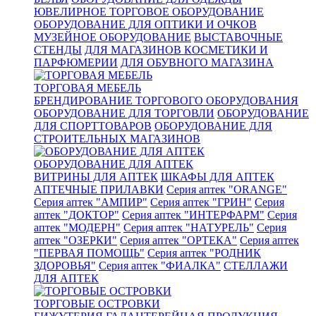
ЮВЕЛИРНОЕ ТОРГОВОЕ ОБОРУДОВАНИЕ
ОБОРУДОВАНИЕ ДЛЯ ОПТИКИ И ОЧКОВ
МУЗЕЙНОЕ ОБОРУДОВАНИЕ
ВЫСТАВОЧНЫЕ
СТЕНДЫ
ДЛЯ МАГАЗИНОВ КОСМЕТИКИ И
ПАРФЮМЕРИИ
ДЛЯ ОБУВНОГО МАГАЗИНА
ТОРГОВАЯ МЕБЕЛЬ
БРЕНДИРОВАНИЕ ТОРГОВОГО ОБОРУДОВАНИЯ
ОБОРУДОВАНИЕ ДЛЯ ТОРГОВЛИ
ОБОРУДОВАНИЕ
ДЛЯ СПОРТТОВАРОВ
ОБОРУДОВАНИЕ ДЛЯ
СТРОИТЕЛЬНЫХ МАГАЗИНОВ
ОБОРУДОВАНИЕ ДЛЯ АПТЕК
ВИТРИНЫ ДЛЯ АПТЕК
ШКАФЫ ДЛЯ АПТЕК
АПТЕЧНЫЕ ПРИЛАВКИ
Серия аптек "ORANGE"
Серия аптек "АМПИР"
Серия аптек "ГРИН"
Серия
аптек "ДОКТОР"
Серия аптек "ИНТЕРФАРМ"
Серия
аптек "МОДЕРН"
Серия аптек "НАТУРЕЛЬ"
Серия
аптек "ОЗЕРКИ"
Серия аптек "ОРТЕКА"
Серия аптек
"ПЕРВАЯ ПОМОЩЬ"
Серия аптек "РОДНИК
ЗДОРОВЬЯ"
Серия аптек "ФИАЛКА"
СТЕЛЛАЖИ
ДЛЯ АПТЕК
ТОРГОВЫЕ ОСТРОВКИ