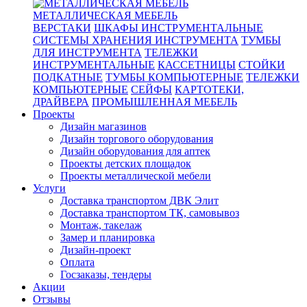
МЕТАЛЛИЧЕСКАЯ МЕБЕЛЬ
ВЕРСТАКИ
ШКАФЫ ИНСТРУМЕНТАЛЬНЫЕ
СИСТЕМЫ ХРАНЕНИЯ ИНСТРУМЕНТА
ТУМБЫ
ДЛЯ ИНСТРУМЕНТА
ТЕЛЕЖКИ
ИНСТРУМЕНТАЛЬНЫЕ
КАССЕТНИЦЫ
СТОЙКИ
ПОДКАТНЫЕ
ТУМБЫ КОМПЬЮТЕРНЫЕ
ТЕЛЕЖКИ
КОМПЬЮТЕРНЫЕ
СЕЙФЫ
КАРТОТЕКИ,
ДРАЙВЕРА
ПРОМЫШЛЕННАЯ МЕБЕЛЬ
Проекты
Дизайн магазинов
Дизайн торгового оборудования
Дизайн оборудования для аптек
Проекты детских площадок
Проекты металлической мебели
Услуги
Доставка транспортом ДВК Элит
Доставка транспортом ТК, самовывоз
Монтаж, такелаж
Замер и планировка
Дизайн-проект
Оплата
Госзаказы, тендеры
Акции
Отзывы