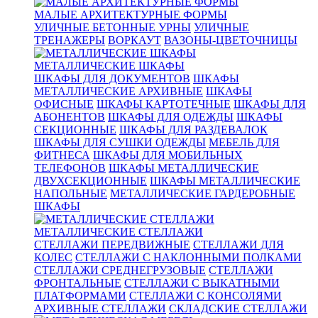
МАЛЫЕ АРХИТЕКТУРНЫЕ ФОРМЫ
УЛИЧНЫЕ БЕТОННЫЕ УРНЫ
УЛИЧНЫЕ
ТРЕНАЖЕРЫ
ВОРКАУТ
ВАЗОНЫ-ЦВЕТОЧНИЦЫ
МЕТАЛЛИЧЕСКИЕ ШКАФЫ
ШКАФЫ ДЛЯ ДОКУМЕНТОВ
ШКАФЫ
МЕТАЛЛИЧЕСКИЕ АРХИВНЫЕ
ШКАФЫ
ОФИСНЫЕ
ШКАФЫ КАРТОТЕЧНЫЕ
ШКАФЫ ДЛЯ
АБОНЕНТОВ
ШКАФЫ ДЛЯ ОДЕЖДЫ
ШКАФЫ
СЕКЦИОННЫЕ
ШКАФЫ ДЛЯ РАЗДЕВАЛОК
ШКАФЫ ДЛЯ СУШКИ ОДЕЖДЫ
МЕБЕЛЬ ДЛЯ
ФИТНЕСА
ШКАФЫ ДЛЯ МОБИЛЬНЫХ
ТЕЛЕФОНОВ
ШКАФЫ МЕТАЛЛИЧЕСКИЕ
ДВУХСЕКЦИОННЫЕ
ШКАФЫ МЕТАЛЛИЧЕСКИЕ
НАПОЛЬНЫЕ
МЕТАЛЛИЧЕСКИЕ ГАРДЕРОБНЫЕ
ШКАФЫ
МЕТАЛЛИЧЕСКИЕ СТЕЛЛАЖИ
СТЕЛЛАЖИ ПЕРЕДВИЖНЫЕ
СТЕЛЛАЖИ ДЛЯ
КОЛЕС
СТЕЛЛАЖИ С НАКЛОННЫМИ ПОЛКАМИ
СТЕЛЛАЖИ СРЕДНЕГРУЗОВЫЕ
СТЕЛЛАЖИ
ФРОНТАЛЬНЫЕ
СТЕЛЛАЖИ С ВЫКАТНЫМИ
ПЛАТФОРМАМИ
СТЕЛЛАЖИ С КОНСОЛЯМИ
АРХИВНЫЕ СТЕЛЛАЖИ
СКЛАДСКИЕ СТЕЛЛАЖИ