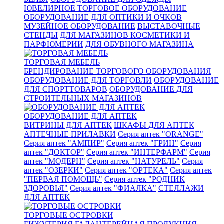
ЮВЕЛИРНОЕ ТОРГОВОЕ ОБОРУДОВАНИЕ
ОБОРУДОВАНИЕ ДЛЯ ОПТИКИ И ОЧКОВ
МУЗЕЙНОЕ ОБОРУДОВАНИЕ
ВЫСТАВОЧНЫЕ
СТЕНДЫ
ДЛЯ МАГАЗИНОВ КОСМЕТИКИ И
ПАРФЮМЕРИИ
ДЛЯ ОБУВНОГО МАГАЗИНА
ТОРГОВАЯ МЕБЕЛЬ
БРЕНДИРОВАНИЕ ТОРГОВОГО ОБОРУДОВАНИЯ
ОБОРУДОВАНИЕ ДЛЯ ТОРГОВЛИ
ОБОРУДОВАНИЕ
ДЛЯ СПОРТТОВАРОВ
ОБОРУДОВАНИЕ ДЛЯ
СТРОИТЕЛЬНЫХ МАГАЗИНОВ
ОБОРУДОВАНИЕ ДЛЯ АПТЕК
ВИТРИНЫ ДЛЯ АПТЕК
ШКАФЫ ДЛЯ АПТЕК
АПТЕЧНЫЕ ПРИЛАВКИ
Серия аптек "ORANGE"
Серия аптек "АМПИР"
Серия аптек "ГРИН"
Серия
аптек "ДОКТОР"
Серия аптек "ИНТЕРФАРМ"
Серия
аптек "МОДЕРН"
Серия аптек "НАТУРЕЛЬ"
Серия
аптек "ОЗЕРКИ"
Серия аптек "ОРТЕКА"
Серия аптек
"ПЕРВАЯ ПОМОЩЬ"
Серия аптек "РОДНИК
ЗДОРОВЬЯ"
Серия аптек "ФИАЛКА"
СТЕЛЛАЖИ
ДЛЯ АПТЕК
ТОРГОВЫЕ ОСТРОВКИ