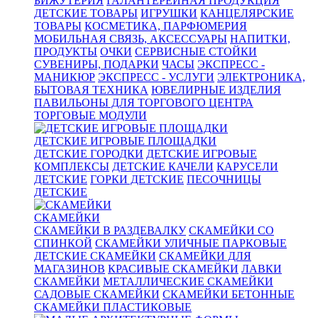
БИЖУТЕРИЯ
ГАЛАНТЕРЕЙНАЯ ПРОДУКЦИЯ
ДЕТСКИЕ ТОВАРЫ
ИГРУШКИ
КАНЦЕЛЯРСКИЕ
ТОВАРЫ
КОСМЕТИКА, ПАРФЮМЕРИЯ
МОБИЛЬНАЯ СВЯЗЬ, АКСЕССУАРЫ
НАПИТКИ,
ПРОДУКТЫ
ОЧКИ
СЕРВИСНЫЕ СТОЙКИ
СУВЕНИРЫ, ПОДАРКИ
ЧАСЫ
ЭКСПРЕСС -
МАНИКЮР
ЭКСПРЕСС - УСЛУГИ
ЭЛЕКТРОНИКА,
БЫТОВАЯ ТЕХНИКА
ЮВЕЛИРНЫЕ ИЗДЕЛИЯ
ПАВИЛЬОНЫ ДЛЯ ТОРГОВОГО ЦЕНТРА
ТОРГОВЫЕ МОДУЛИ
ДЕТСКИЕ ИГРОВЫЕ ПЛОЩАДКИ
ДЕТСКИЕ ГОРОДКИ
ДЕТСКИЕ ИГРОВЫЕ
КОМПЛЕКСЫ
ДЕТСКИЕ КАЧЕЛИ
КАРУСЕЛИ
ДЕТСКИЕ
ГОРКИ ДЕТСКИЕ
ПЕСОЧНИЦЫ
ДЕТСКИЕ
СКАМЕЙКИ
СКАМЕЙКИ В РАЗДЕВАЛКУ
СКАМЕЙКИ СО
СПИНКОЙ
СКАМЕЙКИ УЛИЧНЫЕ ПАРКОВЫЕ
ДЕТСКИЕ СКАМЕЙКИ
СКАМЕЙКИ ДЛЯ
МАГАЗИНОВ
КРАСИВЫЕ СКАМЕЙКИ
ЛАВКИ
СКАМЕЙКИ
МЕТАЛЛИЧЕСКИЕ СКАМЕЙКИ
САДОВЫЕ СКАМЕЙКИ
СКАМЕЙКИ БЕТОННЫЕ
СКАМЕЙКИ ПЛАСТИКОВЫЕ