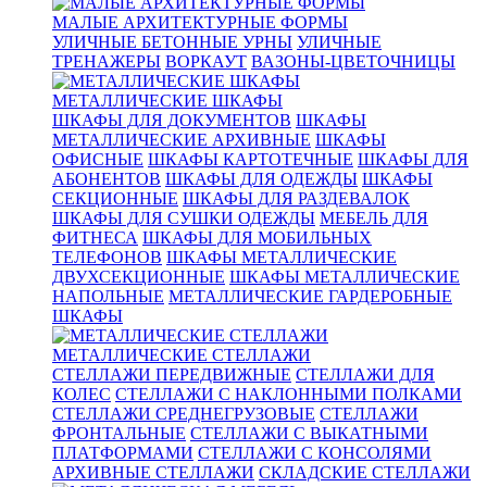
МАЛЫЕ АРХИТЕКТУРНЫЕ ФОРМЫ
УЛИЧНЫЕ БЕТОННЫЕ УРНЫ
УЛИЧНЫЕ
ТРЕНАЖЕРЫ
ВОРКАУТ
ВАЗОНЫ-ЦВЕТОЧНИЦЫ
МЕТАЛЛИЧЕСКИЕ ШКАФЫ
ШКАФЫ ДЛЯ ДОКУМЕНТОВ
ШКАФЫ
МЕТАЛЛИЧЕСКИЕ АРХИВНЫЕ
ШКАФЫ
ОФИСНЫЕ
ШКАФЫ КАРТОТЕЧНЫЕ
ШКАФЫ ДЛЯ
АБОНЕНТОВ
ШКАФЫ ДЛЯ ОДЕЖДЫ
ШКАФЫ
СЕКЦИОННЫЕ
ШКАФЫ ДЛЯ РАЗДЕВАЛОК
ШКАФЫ ДЛЯ СУШКИ ОДЕЖДЫ
МЕБЕЛЬ ДЛЯ
ФИТНЕСА
ШКАФЫ ДЛЯ МОБИЛЬНЫХ
ТЕЛЕФОНОВ
ШКАФЫ МЕТАЛЛИЧЕСКИЕ
ДВУХСЕКЦИОННЫЕ
ШКАФЫ МЕТАЛЛИЧЕСКИЕ
НАПОЛЬНЫЕ
МЕТАЛЛИЧЕСКИЕ ГАРДЕРОБНЫЕ
ШКАФЫ
МЕТАЛЛИЧЕСКИЕ СТЕЛЛАЖИ
СТЕЛЛАЖИ ПЕРЕДВИЖНЫЕ
СТЕЛЛАЖИ ДЛЯ
КОЛЕС
СТЕЛЛАЖИ С НАКЛОННЫМИ ПОЛКАМИ
СТЕЛЛАЖИ СРЕДНЕГРУЗОВЫЕ
СТЕЛЛАЖИ
ФРОНТАЛЬНЫЕ
СТЕЛЛАЖИ С ВЫКАТНЫМИ
ПЛАТФОРМАМИ
СТЕЛЛАЖИ С КОНСОЛЯМИ
АРХИВНЫЕ СТЕЛЛАЖИ
СКЛАДСКИЕ СТЕЛЛАЖИ