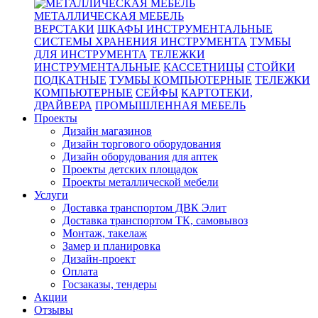
МЕТАЛЛИЧЕСКАЯ МЕБЕЛЬ
ВЕРСТАКИ
ШКАФЫ ИНСТРУМЕНТАЛЬНЫЕ
СИСТЕМЫ ХРАНЕНИЯ ИНСТРУМЕНТА
ТУМБЫ
ДЛЯ ИНСТРУМЕНТА
ТЕЛЕЖКИ
ИНСТРУМЕНТАЛЬНЫЕ
КАССЕТНИЦЫ
СТОЙКИ
ПОДКАТНЫЕ
ТУМБЫ КОМПЬЮТЕРНЫЕ
ТЕЛЕЖКИ
КОМПЬЮТЕРНЫЕ
СЕЙФЫ
КАРТОТЕКИ,
ДРАЙВЕРА
ПРОМЫШЛЕННАЯ МЕБЕЛЬ
Проекты
Дизайн магазинов
Дизайн торгового оборудования
Дизайн оборудования для аптек
Проекты детских площадок
Проекты металлической мебели
Услуги
Доставка транспортом ДВК Элит
Доставка транспортом ТК, самовывоз
Монтаж, такелаж
Замер и планировка
Дизайн-проект
Оплата
Госзаказы, тендеры
Акции
Отзывы