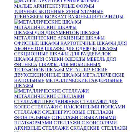
МАЛЫЕ АРХИТЕКТУРНЫЕ ФОРМЫ
УЛИЧНЫЕ БЕТОННЫЕ УРНЫ
УЛИЧНЫЕ
ТРЕНАЖЕРЫ
ВОРКАУТ
ВАЗОНЫ-ЦВЕТОЧНИЦЫ
МЕТАЛЛИЧЕСКИЕ ШКАФЫ
ШКАФЫ ДЛЯ ДОКУМЕНТОВ
ШКАФЫ
МЕТАЛЛИЧЕСКИЕ АРХИВНЫЕ
ШКАФЫ
ОФИСНЫЕ
ШКАФЫ КАРТОТЕЧНЫЕ
ШКАФЫ ДЛЯ
АБОНЕНТОВ
ШКАФЫ ДЛЯ ОДЕЖДЫ
ШКАФЫ
СЕКЦИОННЫЕ
ШКАФЫ ДЛЯ РАЗДЕВАЛОК
ШКАФЫ ДЛЯ СУШКИ ОДЕЖДЫ
МЕБЕЛЬ ДЛЯ
ФИТНЕСА
ШКАФЫ ДЛЯ МОБИЛЬНЫХ
ТЕЛЕФОНОВ
ШКАФЫ МЕТАЛЛИЧЕСКИЕ
ДВУХСЕКЦИОННЫЕ
ШКАФЫ МЕТАЛЛИЧЕСКИЕ
НАПОЛЬНЫЕ
МЕТАЛЛИЧЕСКИЕ ГАРДЕРОБНЫЕ
ШКАФЫ
МЕТАЛЛИЧЕСКИЕ СТЕЛЛАЖИ
СТЕЛЛАЖИ ПЕРЕДВИЖНЫЕ
СТЕЛЛАЖИ ДЛЯ
КОЛЕС
СТЕЛЛАЖИ С НАКЛОННЫМИ ПОЛКАМИ
СТЕЛЛАЖИ СРЕДНЕГРУЗОВЫЕ
СТЕЛЛАЖИ
ФРОНТАЛЬНЫЕ
СТЕЛЛАЖИ С ВЫКАТНЫМИ
ПЛАТФОРМАМИ
СТЕЛЛАЖИ С КОНСОЛЯМИ
АРХИВНЫЕ СТЕЛЛАЖИ
СКЛАДСКИЕ СТЕЛЛАЖИ