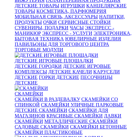
БИЖУТЕРИЯ
ГАЛАНТЕРЕЙНАЯ ПРОДУКЦИЯ
ДЕТСКИЕ ТОВАРЫ
ИГРУШКИ
КАНЦЕЛЯРСКИЕ
ТОВАРЫ
КОСМЕТИКА, ПАРФЮМЕРИЯ
МОБИЛЬНАЯ СВЯЗЬ, АКСЕССУАРЫ
НАПИТКИ,
ПРОДУКТЫ
ОЧКИ
СЕРВИСНЫЕ СТОЙКИ
СУВЕНИРЫ, ПОДАРКИ
ЧАСЫ
ЭКСПРЕСС -
МАНИКЮР
ЭКСПРЕСС - УСЛУГИ
ЭЛЕКТРОНИКА,
БЫТОВАЯ ТЕХНИКА
ЮВЕЛИРНЫЕ ИЗДЕЛИЯ
ПАВИЛЬОНЫ ДЛЯ ТОРГОВОГО ЦЕНТРА
ТОРГОВЫЕ МОДУЛИ
ДЕТСКИЕ ИГРОВЫЕ ПЛОЩАДКИ
ДЕТСКИЕ ГОРОДКИ
ДЕТСКИЕ ИГРОВЫЕ
КОМПЛЕКСЫ
ДЕТСКИЕ КАЧЕЛИ
КАРУСЕЛИ
ДЕТСКИЕ
ГОРКИ ДЕТСКИЕ
ПЕСОЧНИЦЫ
ДЕТСКИЕ
СКАМЕЙКИ
СКАМЕЙКИ В РАЗДЕВАЛКУ
СКАМЕЙКИ СО
СПИНКОЙ
СКАМЕЙКИ УЛИЧНЫЕ ПАРКОВЫЕ
ДЕТСКИЕ СКАМЕЙКИ
СКАМЕЙКИ ДЛЯ
МАГАЗИНОВ
КРАСИВЫЕ СКАМЕЙКИ
ЛАВКИ
СКАМЕЙКИ
МЕТАЛЛИЧЕСКИЕ СКАМЕЙКИ
САДОВЫЕ СКАМЕЙКИ
СКАМЕЙКИ БЕТОННЫЕ
СКАМЕЙКИ ПЛАСТИКОВЫЕ