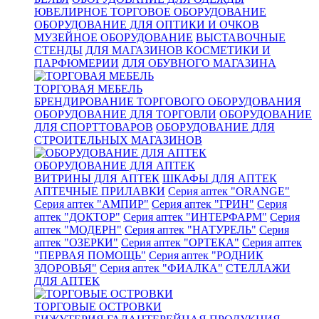
ЮВЕЛИРНОЕ ТОРГОВОЕ ОБОРУДОВАНИЕ
ОБОРУДОВАНИЕ ДЛЯ ОПТИКИ И ОЧКОВ
МУЗЕЙНОЕ ОБОРУДОВАНИЕ
ВЫСТАВОЧНЫЕ
СТЕНДЫ
ДЛЯ МАГАЗИНОВ КОСМЕТИКИ И
ПАРФЮМЕРИИ
ДЛЯ ОБУВНОГО МАГАЗИНА
ТОРГОВАЯ МЕБЕЛЬ
БРЕНДИРОВАНИЕ ТОРГОВОГО ОБОРУДОВАНИЯ
ОБОРУДОВАНИЕ ДЛЯ ТОРГОВЛИ
ОБОРУДОВАНИЕ
ДЛЯ СПОРТТОВАРОВ
ОБОРУДОВАНИЕ ДЛЯ
СТРОИТЕЛЬНЫХ МАГАЗИНОВ
ОБОРУДОВАНИЕ ДЛЯ АПТЕК
ВИТРИНЫ ДЛЯ АПТЕК
ШКАФЫ ДЛЯ АПТЕК
АПТЕЧНЫЕ ПРИЛАВКИ
Серия аптек "ORANGE"
Серия аптек "АМПИР"
Серия аптек "ГРИН"
Серия
аптек "ДОКТОР"
Серия аптек "ИНТЕРФАРМ"
Серия
аптек "МОДЕРН"
Серия аптек "НАТУРЕЛЬ"
Серия
аптек "ОЗЕРКИ"
Серия аптек "ОРТЕКА"
Серия аптек
"ПЕРВАЯ ПОМОЩЬ"
Серия аптек "РОДНИК
ЗДОРОВЬЯ"
Серия аптек "ФИАЛКА"
СТЕЛЛАЖИ
ДЛЯ АПТЕК
ТОРГОВЫЕ ОСТРОВКИ