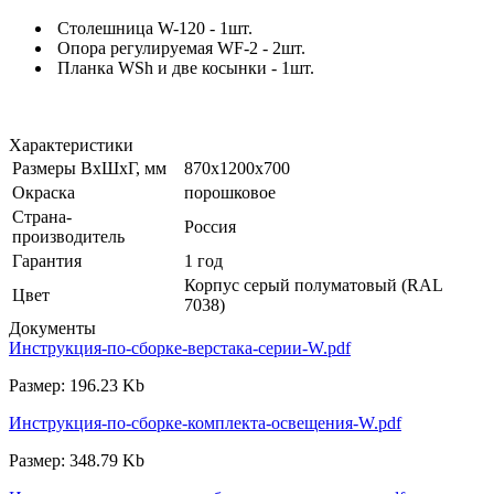
Столешница W-120 - 1шт.
Опора регулируемая WF-2 - 2шт.
Планка WSh и две косынки - 1шт.
Характеристики
Размеры ВхШхГ, мм
870x1200x700
Окраска
порошковое
Страна-
Россия
производитель
Гарантия
1 год
Корпус серый полуматовый (RAL
Цвет
7038)
Документы
Инструкция-по-сборке-верстака-серии-W.pdf
Размер: 196.23 Kb
Инструкция-по-сборке-комплекта-освещения-W.pdf
Размер: 348.79 Kb