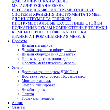
МЕТАЛЛИЧЕСКАЯ МЕБЕЛЬ
ВЕРСТАКИ
ШКАФЫ ИНСТРУМЕНТАЛЬНЫЕ
СИСТЕМЫ ХРАНЕНИЯ ИНСТРУМЕНТА
ТУМБЫ
ДЛЯ ИНСТРУМЕНТА
ТЕЛЕЖКИ
ИНСТРУМЕНТАЛЬНЫЕ
КАССЕТНИЦЫ
СТОЙКИ
ПОДКАТНЫЕ
ТУМБЫ КОМПЬЮТЕРНЫЕ
ТЕЛЕЖКИ
КОМПЬЮТЕРНЫЕ
СЕЙФЫ
КАРТОТЕКИ,
ДРАЙВЕРА
ПРОМЫШЛЕННАЯ МЕБЕЛЬ
Проекты
Дизайн магазинов
Дизайн торгового оборудования
Дизайн оборудования для аптек
Проекты детских площадок
Проекты металлической мебели
Услуги
Доставка транспортом ДВК Элит
Доставка транспортом ТК, самовывоз
Монтаж, такелаж
Замер и планировка
Дизайн-проект
Оплата
Госзаказы, тендеры
Акции
Отзывы