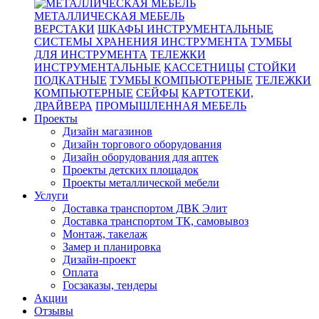
МЕТАЛЛИЧЕСКАЯ МЕБЕЛЬ
ВЕРСТАКИ
ШКАФЫ ИНСТРУМЕНТАЛЬНЫЕ
СИСТЕМЫ ХРАНЕНИЯ ИНСТРУМЕНТА
ТУМБЫ
ДЛЯ ИНСТРУМЕНТА
ТЕЛЕЖКИ
ИНСТРУМЕНТАЛЬНЫЕ
КАССЕТНИЦЫ
СТОЙКИ
ПОДКАТНЫЕ
ТУМБЫ КОМПЬЮТЕРНЫЕ
ТЕЛЕЖКИ
КОМПЬЮТЕРНЫЕ
СЕЙФЫ
КАРТОТЕКИ,
ДРАЙВЕРА
ПРОМЫШЛЕННАЯ МЕБЕЛЬ
Проекты
Дизайн магазинов
Дизайн торгового оборудования
Дизайн оборудования для аптек
Проекты детских площадок
Проекты металлической мебели
Услуги
Доставка транспортом ДВК Элит
Доставка транспортом ТК, самовывоз
Монтаж, такелаж
Замер и планировка
Дизайн-проект
Оплата
Госзаказы, тендеры
Акции
Отзывы