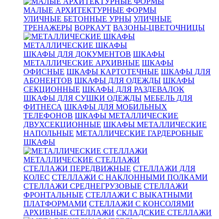
МАЛЫЕ АРХИТЕКТУРНЫЕ ФОРМЫ
УЛИЧНЫЕ БЕТОННЫЕ УРНЫ
УЛИЧНЫЕ
ТРЕНАЖЕРЫ
ВОРКАУТ
ВАЗОНЫ-ЦВЕТОЧНИЦЫ
МЕТАЛЛИЧЕСКИЕ ШКАФЫ
ШКАФЫ ДЛЯ ДОКУМЕНТОВ
ШКАФЫ
МЕТАЛЛИЧЕСКИЕ АРХИВНЫЕ
ШКАФЫ
ОФИСНЫЕ
ШКАФЫ КАРТОТЕЧНЫЕ
ШКАФЫ ДЛЯ
АБОНЕНТОВ
ШКАФЫ ДЛЯ ОДЕЖДЫ
ШКАФЫ
СЕКЦИОННЫЕ
ШКАФЫ ДЛЯ РАЗДЕВАЛОК
ШКАФЫ ДЛЯ СУШКИ ОДЕЖДЫ
МЕБЕЛЬ ДЛЯ
ФИТНЕСА
ШКАФЫ ДЛЯ МОБИЛЬНЫХ
ТЕЛЕФОНОВ
ШКАФЫ МЕТАЛЛИЧЕСКИЕ
ДВУХСЕКЦИОННЫЕ
ШКАФЫ МЕТАЛЛИЧЕСКИЕ
НАПОЛЬНЫЕ
МЕТАЛЛИЧЕСКИЕ ГАРДЕРОБНЫЕ
ШКАФЫ
МЕТАЛЛИЧЕСКИЕ СТЕЛЛАЖИ
СТЕЛЛАЖИ ПЕРЕДВИЖНЫЕ
СТЕЛЛАЖИ ДЛЯ
КОЛЕС
СТЕЛЛАЖИ С НАКЛОННЫМИ ПОЛКАМИ
СТЕЛЛАЖИ СРЕДНЕГРУЗОВЫЕ
СТЕЛЛАЖИ
ФРОНТАЛЬНЫЕ
СТЕЛЛАЖИ С ВЫКАТНЫМИ
ПЛАТФОРМАМИ
СТЕЛЛАЖИ С КОНСОЛЯМИ
АРХИВНЫЕ СТЕЛЛАЖИ
СКЛАДСКИЕ СТЕЛЛАЖИ