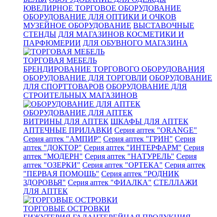
ЮВЕЛИРНОЕ ТОРГОВОЕ ОБОРУДОВАНИЕ
ОБОРУДОВАНИЕ ДЛЯ ОПТИКИ И ОЧКОВ
МУЗЕЙНОЕ ОБОРУДОВАНИЕ
ВЫСТАВОЧНЫЕ
СТЕНДЫ
ДЛЯ МАГАЗИНОВ КОСМЕТИКИ И
ПАРФЮМЕРИИ
ДЛЯ ОБУВНОГО МАГАЗИНА
ТОРГОВАЯ МЕБЕЛЬ
БРЕНДИРОВАНИЕ ТОРГОВОГО ОБОРУДОВАНИЯ
ОБОРУДОВАНИЕ ДЛЯ ТОРГОВЛИ
ОБОРУДОВАНИЕ
ДЛЯ СПОРТТОВАРОВ
ОБОРУДОВАНИЕ ДЛЯ
СТРОИТЕЛЬНЫХ МАГАЗИНОВ
ОБОРУДОВАНИЕ ДЛЯ АПТЕК
ВИТРИНЫ ДЛЯ АПТЕК
ШКАФЫ ДЛЯ АПТЕК
АПТЕЧНЫЕ ПРИЛАВКИ
Серия аптек "ORANGE"
Серия аптек "АМПИР"
Серия аптек "ГРИН"
Серия
аптек "ДОКТОР"
Серия аптек "ИНТЕРФАРМ"
Серия
аптек "МОДЕРН"
Серия аптек "НАТУРЕЛЬ"
Серия
аптек "ОЗЕРКИ"
Серия аптек "ОРТЕКА"
Серия аптек
"ПЕРВАЯ ПОМОЩЬ"
Серия аптек "РОДНИК
ЗДОРОВЬЯ"
Серия аптек "ФИАЛКА"
СТЕЛЛАЖИ
ДЛЯ АПТЕК
ТОРГОВЫЕ ОСТРОВКИ