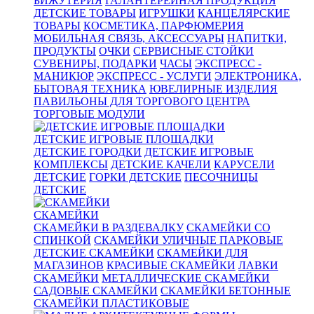
БИЖУТЕРИЯ
ГАЛАНТЕРЕЙНАЯ ПРОДУКЦИЯ
ДЕТСКИЕ ТОВАРЫ
ИГРУШКИ
КАНЦЕЛЯРСКИЕ
ТОВАРЫ
КОСМЕТИКА, ПАРФЮМЕРИЯ
МОБИЛЬНАЯ СВЯЗЬ, АКСЕССУАРЫ
НАПИТКИ,
ПРОДУКТЫ
ОЧКИ
СЕРВИСНЫЕ СТОЙКИ
СУВЕНИРЫ, ПОДАРКИ
ЧАСЫ
ЭКСПРЕСС -
МАНИКЮР
ЭКСПРЕСС - УСЛУГИ
ЭЛЕКТРОНИКА,
БЫТОВАЯ ТЕХНИКА
ЮВЕЛИРНЫЕ ИЗДЕЛИЯ
ПАВИЛЬОНЫ ДЛЯ ТОРГОВОГО ЦЕНТРА
ТОРГОВЫЕ МОДУЛИ
ДЕТСКИЕ ИГРОВЫЕ ПЛОЩАДКИ
ДЕТСКИЕ ГОРОДКИ
ДЕТСКИЕ ИГРОВЫЕ
КОМПЛЕКСЫ
ДЕТСКИЕ КАЧЕЛИ
КАРУСЕЛИ
ДЕТСКИЕ
ГОРКИ ДЕТСКИЕ
ПЕСОЧНИЦЫ
ДЕТСКИЕ
СКАМЕЙКИ
СКАМЕЙКИ В РАЗДЕВАЛКУ
СКАМЕЙКИ СО
СПИНКОЙ
СКАМЕЙКИ УЛИЧНЫЕ ПАРКОВЫЕ
ДЕТСКИЕ СКАМЕЙКИ
СКАМЕЙКИ ДЛЯ
МАГАЗИНОВ
КРАСИВЫЕ СКАМЕЙКИ
ЛАВКИ
СКАМЕЙКИ
МЕТАЛЛИЧЕСКИЕ СКАМЕЙКИ
САДОВЫЕ СКАМЕЙКИ
СКАМЕЙКИ БЕТОННЫЕ
СКАМЕЙКИ ПЛАСТИКОВЫЕ