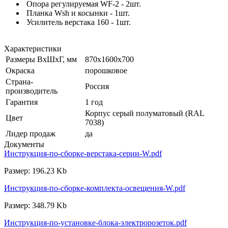
Опора регулируемая WF-2 - 2шт.
Планка Wsh и косынки - 1шт.
Усилитель верстака 160 - 1шт.
Характеристики
Размеры ВхШхГ, мм
870x1600x700
Окраска
порошковое
Страна-
Россия
производитель
Гарантия
1 год
Корпус серый полуматовый (RAL
Цвет
7038)
Лидер продаж
да
Документы
Инструкция-по-сборке-верстака-серии-W.pdf
Размер: 196.23 Kb
Инструкция-по-сборке-комплекта-освещения-W.pdf
Размер: 348.79 Kb
Инструкция-по-установке-блока-электророзеток.pdf