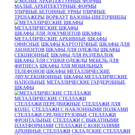
МАЛЫЕ АРХИТЕКТУРНЫЕ ФОРМЫ
УЛИЧНЫЕ БЕТОННЫЕ УРНЫ
УЛИЧНЫЕ
ТРЕНАЖЕРЫ
ВОРКАУТ
ВАЗОНЫ-ЦВЕТОЧНИЦЫ
МЕТАЛЛИЧЕСКИЕ ШКАФЫ
ШКАФЫ ДЛЯ ДОКУМЕНТОВ
ШКАФЫ
МЕТАЛЛИЧЕСКИЕ АРХИВНЫЕ
ШКАФЫ
ОФИСНЫЕ
ШКАФЫ КАРТОТЕЧНЫЕ
ШКАФЫ ДЛЯ
АБОНЕНТОВ
ШКАФЫ ДЛЯ ОДЕЖДЫ
ШКАФЫ
СЕКЦИОННЫЕ
ШКАФЫ ДЛЯ РАЗДЕВАЛОК
ШКАФЫ ДЛЯ СУШКИ ОДЕЖДЫ
МЕБЕЛЬ ДЛЯ
ФИТНЕСА
ШКАФЫ ДЛЯ МОБИЛЬНЫХ
ТЕЛЕФОНОВ
ШКАФЫ МЕТАЛЛИЧЕСКИЕ
ДВУХСЕКЦИОННЫЕ
ШКАФЫ МЕТАЛЛИЧЕСКИЕ
НАПОЛЬНЫЕ
МЕТАЛЛИЧЕСКИЕ ГАРДЕРОБНЫЕ
ШКАФЫ
МЕТАЛЛИЧЕСКИЕ СТЕЛЛАЖИ
СТЕЛЛАЖИ ПЕРЕДВИЖНЫЕ
СТЕЛЛАЖИ ДЛЯ
КОЛЕС
СТЕЛЛАЖИ С НАКЛОННЫМИ ПОЛКАМИ
СТЕЛЛАЖИ СРЕДНЕГРУЗОВЫЕ
СТЕЛЛАЖИ
ФРОНТАЛЬНЫЕ
СТЕЛЛАЖИ С ВЫКАТНЫМИ
ПЛАТФОРМАМИ
СТЕЛЛАЖИ С КОНСОЛЯМИ
АРХИВНЫЕ СТЕЛЛАЖИ
СКЛАДСКИЕ СТЕЛЛАЖИ