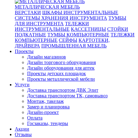
МЕТАЛЛИЧЕСКАЯ МЕБЕЛЬ
ВЕРСТАКИ
ШКАФЫ ИНСТРУМЕНТАЛЬНЫЕ
СИСТЕМЫ ХРАНЕНИЯ ИНСТРУМЕНТА
ТУМБЫ
ДЛЯ ИНСТРУМЕНТА
ТЕЛЕЖКИ
ИНСТРУМЕНТАЛЬНЫЕ
КАССЕТНИЦЫ
СТОЙКИ
ПОДКАТНЫЕ
ТУМБЫ КОМПЬЮТЕРНЫЕ
ТЕЛЕЖКИ
КОМПЬЮТЕРНЫЕ
СЕЙФЫ
КАРТОТЕКИ,
ДРАЙВЕРА
ПРОМЫШЛЕННАЯ МЕБЕЛЬ
Проекты
Дизайн магазинов
Дизайн торгового оборудования
Дизайн оборудования для аптек
Проекты детских площадок
Проекты металлической мебели
Услуги
Доставка транспортом ДВК Элит
Доставка транспортом ТК, самовывоз
Монтаж, такелаж
Замер и планировка
Дизайн-проект
Оплата
Госзаказы, тендеры
Акции
Отзывы