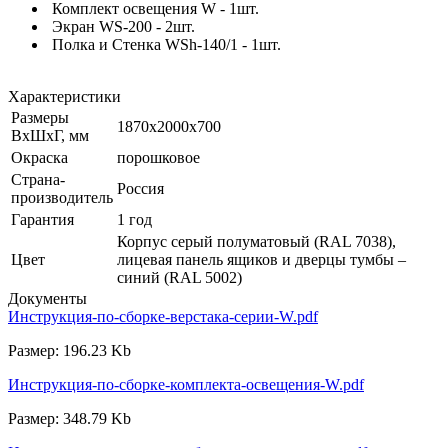
Комплект освещения W - 1шт.
Экран WS-200 - 2шт.
Полка и Стенка WSh-140/1 - 1шт.
Характеристики
Размеры
1870x2000x700
ВхШхГ, мм
Окраска
порошковое
Страна-
Россия
производитель
Гарантия
1 год
Корпус серый полуматовый (RAL 7038),
Цвет
лицевая панель ящиков и дверцы тумбы –
синий (RAL 5002)
Документы
Инструкция-по-сборке-верстака-серии-W.pdf
Размер: 196.23 Kb
Инструкция-по-сборке-комплекта-освещения-W.pdf
Размер: 348.79 Kb