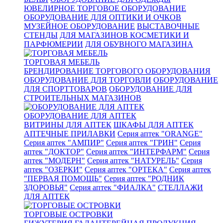
ЮВЕЛИРНОЕ ТОРГОВОЕ ОБОРУДОВАНИЕ
ОБОРУДОВАНИЕ ДЛЯ ОПТИКИ И ОЧКОВ
МУЗЕЙНОЕ ОБОРУДОВАНИЕ
ВЫСТАВОЧНЫЕ
СТЕНДЫ
ДЛЯ МАГАЗИНОВ КОСМЕТИКИ И
ПАРФЮМЕРИИ
ДЛЯ ОБУВНОГО МАГАЗИНА
ТОРГОВАЯ МЕБЕЛЬ
БРЕНДИРОВАНИЕ ТОРГОВОГО ОБОРУДОВАНИЯ
ОБОРУДОВАНИЕ ДЛЯ ТОРГОВЛИ
ОБОРУДОВАНИЕ
ДЛЯ СПОРТТОВАРОВ
ОБОРУДОВАНИЕ ДЛЯ
СТРОИТЕЛЬНЫХ МАГАЗИНОВ
ОБОРУДОВАНИЕ ДЛЯ АПТЕК
ВИТРИНЫ ДЛЯ АПТЕК
ШКАФЫ ДЛЯ АПТЕК
АПТЕЧНЫЕ ПРИЛАВКИ
Серия аптек "ORANGE"
Серия аптек "АМПИР"
Серия аптек "ГРИН"
Серия
аптек "ДОКТОР"
Серия аптек "ИНТЕРФАРМ"
Серия
аптек "МОДЕРН"
Серия аптек "НАТУРЕЛЬ"
Серия
аптек "ОЗЕРКИ"
Серия аптек "ОРТЕКА"
Серия аптек
"ПЕРВАЯ ПОМОЩЬ"
Серия аптек "РОДНИК
ЗДОРОВЬЯ"
Серия аптек "ФИАЛКА"
СТЕЛЛАЖИ
ДЛЯ АПТЕК
ТОРГОВЫЕ ОСТРОВКИ