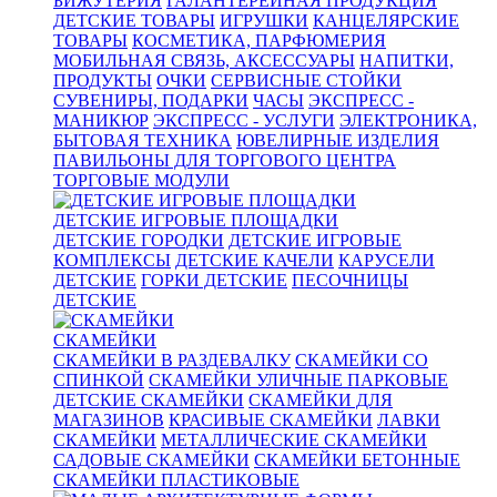
БИЖУТЕРИЯ
ГАЛАНТЕРЕЙНАЯ ПРОДУКЦИЯ
ДЕТСКИЕ ТОВАРЫ
ИГРУШКИ
КАНЦЕЛЯРСКИЕ
ТОВАРЫ
КОСМЕТИКА, ПАРФЮМЕРИЯ
МОБИЛЬНАЯ СВЯЗЬ, АКСЕССУАРЫ
НАПИТКИ,
ПРОДУКТЫ
ОЧКИ
СЕРВИСНЫЕ СТОЙКИ
СУВЕНИРЫ, ПОДАРКИ
ЧАСЫ
ЭКСПРЕСС -
МАНИКЮР
ЭКСПРЕСС - УСЛУГИ
ЭЛЕКТРОНИКА,
БЫТОВАЯ ТЕХНИКА
ЮВЕЛИРНЫЕ ИЗДЕЛИЯ
ПАВИЛЬОНЫ ДЛЯ ТОРГОВОГО ЦЕНТРА
ТОРГОВЫЕ МОДУЛИ
ДЕТСКИЕ ИГРОВЫЕ ПЛОЩАДКИ
ДЕТСКИЕ ГОРОДКИ
ДЕТСКИЕ ИГРОВЫЕ
КОМПЛЕКСЫ
ДЕТСКИЕ КАЧЕЛИ
КАРУСЕЛИ
ДЕТСКИЕ
ГОРКИ ДЕТСКИЕ
ПЕСОЧНИЦЫ
ДЕТСКИЕ
СКАМЕЙКИ
СКАМЕЙКИ В РАЗДЕВАЛКУ
СКАМЕЙКИ СО
СПИНКОЙ
СКАМЕЙКИ УЛИЧНЫЕ ПАРКОВЫЕ
ДЕТСКИЕ СКАМЕЙКИ
СКАМЕЙКИ ДЛЯ
МАГАЗИНОВ
КРАСИВЫЕ СКАМЕЙКИ
ЛАВКИ
СКАМЕЙКИ
МЕТАЛЛИЧЕСКИЕ СКАМЕЙКИ
САДОВЫЕ СКАМЕЙКИ
СКАМЕЙКИ БЕТОННЫЕ
СКАМЕЙКИ ПЛАСТИКОВЫЕ