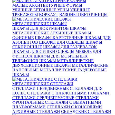
МАЛЫЕ АРХИТЕКТУРНЫЕ ФОРМЫ
УЛИЧНЫЕ БЕТОННЫЕ УРНЫ
УЛИЧНЫЕ
ТРЕНАЖЕРЫ
ВОРКАУТ
ВАЗОНЫ-ЦВЕТОЧНИЦЫ
МЕТАЛЛИЧЕСКИЕ ШКАФЫ
ШКАФЫ ДЛЯ ДОКУМЕНТОВ
ШКАФЫ
МЕТАЛЛИЧЕСКИЕ АРХИВНЫЕ
ШКАФЫ
ОФИСНЫЕ
ШКАФЫ КАРТОТЕЧНЫЕ
ШКАФЫ ДЛЯ
АБОНЕНТОВ
ШКАФЫ ДЛЯ ОДЕЖДЫ
ШКАФЫ
СЕКЦИОННЫЕ
ШКАФЫ ДЛЯ РАЗДЕВАЛОК
ШКАФЫ ДЛЯ СУШКИ ОДЕЖДЫ
МЕБЕЛЬ ДЛЯ
ФИТНЕСА
ШКАФЫ ДЛЯ МОБИЛЬНЫХ
ТЕЛЕФОНОВ
ШКАФЫ МЕТАЛЛИЧЕСКИЕ
ДВУХСЕКЦИОННЫЕ
ШКАФЫ МЕТАЛЛИЧЕСКИЕ
НАПОЛЬНЫЕ
МЕТАЛЛИЧЕСКИЕ ГАРДЕРОБНЫЕ
ШКАФЫ
МЕТАЛЛИЧЕСКИЕ СТЕЛЛАЖИ
СТЕЛЛАЖИ ПЕРЕДВИЖНЫЕ
СТЕЛЛАЖИ ДЛЯ
КОЛЕС
СТЕЛЛАЖИ С НАКЛОННЫМИ ПОЛКАМИ
СТЕЛЛАЖИ СРЕДНЕГРУЗОВЫЕ
СТЕЛЛАЖИ
ФРОНТАЛЬНЫЕ
СТЕЛЛАЖИ С ВЫКАТНЫМИ
ПЛАТФОРМАМИ
СТЕЛЛАЖИ С КОНСОЛЯМИ
АРХИВНЫЕ СТЕЛЛАЖИ
СКЛАДСКИЕ СТЕЛЛАЖИ