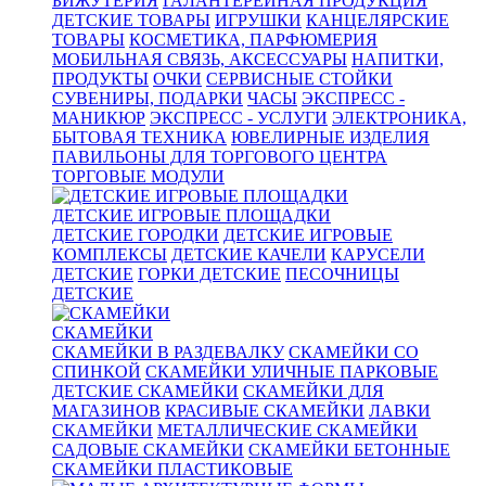
БИЖУТЕРИЯ
ГАЛАНТЕРЕЙНАЯ ПРОДУКЦИЯ
ДЕТСКИЕ ТОВАРЫ
ИГРУШКИ
КАНЦЕЛЯРСКИЕ
ТОВАРЫ
КОСМЕТИКА, ПАРФЮМЕРИЯ
МОБИЛЬНАЯ СВЯЗЬ, АКСЕССУАРЫ
НАПИТКИ,
ПРОДУКТЫ
ОЧКИ
СЕРВИСНЫЕ СТОЙКИ
СУВЕНИРЫ, ПОДАРКИ
ЧАСЫ
ЭКСПРЕСС -
МАНИКЮР
ЭКСПРЕСС - УСЛУГИ
ЭЛЕКТРОНИКА,
БЫТОВАЯ ТЕХНИКА
ЮВЕЛИРНЫЕ ИЗДЕЛИЯ
ПАВИЛЬОНЫ ДЛЯ ТОРГОВОГО ЦЕНТРА
ТОРГОВЫЕ МОДУЛИ
ДЕТСКИЕ ИГРОВЫЕ ПЛОЩАДКИ
ДЕТСКИЕ ГОРОДКИ
ДЕТСКИЕ ИГРОВЫЕ
КОМПЛЕКСЫ
ДЕТСКИЕ КАЧЕЛИ
КАРУСЕЛИ
ДЕТСКИЕ
ГОРКИ ДЕТСКИЕ
ПЕСОЧНИЦЫ
ДЕТСКИЕ
СКАМЕЙКИ
СКАМЕЙКИ В РАЗДЕВАЛКУ
СКАМЕЙКИ СО
СПИНКОЙ
СКАМЕЙКИ УЛИЧНЫЕ ПАРКОВЫЕ
ДЕТСКИЕ СКАМЕЙКИ
СКАМЕЙКИ ДЛЯ
МАГАЗИНОВ
КРАСИВЫЕ СКАМЕЙКИ
ЛАВКИ
СКАМЕЙКИ
МЕТАЛЛИЧЕСКИЕ СКАМЕЙКИ
САДОВЫЕ СКАМЕЙКИ
СКАМЕЙКИ БЕТОННЫЕ
СКАМЕЙКИ ПЛАСТИКОВЫЕ