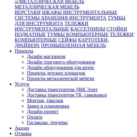
МЕТАЛЛИЧЕСКАЯ МЕБЕЛЬ
ВЕРСТАКИ
ШКАФЫ ИНСТРУМЕНТАЛЬНЫЕ
СИСТЕМЫ ХРАНЕНИЯ ИНСТРУМЕНТА
ТУМБЫ
ДЛЯ ИНСТРУМЕНТА
ТЕЛЕЖКИ
ИНСТРУМЕНТАЛЬНЫЕ
КАССЕТНИЦЫ
СТОЙКИ
ПОДКАТНЫЕ
ТУМБЫ КОМПЬЮТЕРНЫЕ
ТЕЛЕЖКИ
КОМПЬЮТЕРНЫЕ
СЕЙФЫ
КАРТОТЕКИ,
ДРАЙВЕРА
ПРОМЫШЛЕННАЯ МЕБЕЛЬ
Проекты
Дизайн магазинов
Дизайн торгового оборудования
Дизайн оборудования для аптек
Проекты детских площадок
Проекты металлической мебели
Услуги
Доставка транспортом ДВК Элит
Доставка транспортом ТК, самовывоз
Монтаж, такелаж
Замер и планировка
Дизайн-проект
Оплата
Госзаказы, тендеры
Акции
Отзывы