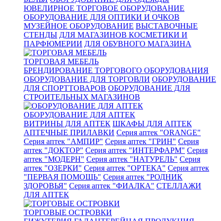
ЮВЕЛИРНОЕ ТОРГОВОЕ ОБОРУДОВАНИЕ
ОБОРУДОВАНИЕ ДЛЯ ОПТИКИ И ОЧКОВ
МУЗЕЙНОЕ ОБОРУДОВАНИЕ
ВЫСТАВОЧНЫЕ
СТЕНДЫ
ДЛЯ МАГАЗИНОВ КОСМЕТИКИ И
ПАРФЮМЕРИИ
ДЛЯ ОБУВНОГО МАГАЗИНА
ТОРГОВАЯ МЕБЕЛЬ
БРЕНДИРОВАНИЕ ТОРГОВОГО ОБОРУДОВАНИЯ
ОБОРУДОВАНИЕ ДЛЯ ТОРГОВЛИ
ОБОРУДОВАНИЕ
ДЛЯ СПОРТТОВАРОВ
ОБОРУДОВАНИЕ ДЛЯ
СТРОИТЕЛЬНЫХ МАГАЗИНОВ
ОБОРУДОВАНИЕ ДЛЯ АПТЕК
ВИТРИНЫ ДЛЯ АПТЕК
ШКАФЫ ДЛЯ АПТЕК
АПТЕЧНЫЕ ПРИЛАВКИ
Серия аптек "ORANGE"
Серия аптек "АМПИР"
Серия аптек "ГРИН"
Серия
аптек "ДОКТОР"
Серия аптек "ИНТЕРФАРМ"
Серия
аптек "МОДЕРН"
Серия аптек "НАТУРЕЛЬ"
Серия
аптек "ОЗЕРКИ"
Серия аптек "ОРТЕКА"
Серия аптек
"ПЕРВАЯ ПОМОЩЬ"
Серия аптек "РОДНИК
ЗДОРОВЬЯ"
Серия аптек "ФИАЛКА"
СТЕЛЛАЖИ
ДЛЯ АПТЕК
ТОРГОВЫЕ ОСТРОВКИ