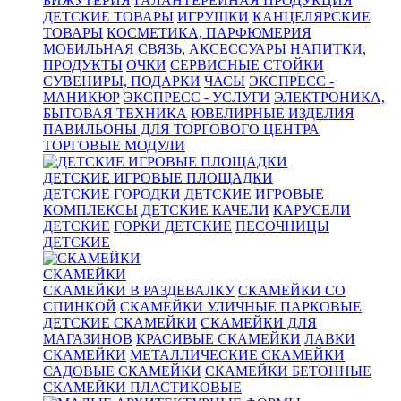
БИЖУТЕРИЯ
ГАЛАНТЕРЕЙНАЯ ПРОДУКЦИЯ
ДЕТСКИЕ ТОВАРЫ
ИГРУШКИ
КАНЦЕЛЯРСКИЕ
ТОВАРЫ
КОСМЕТИКА, ПАРФЮМЕРИЯ
МОБИЛЬНАЯ СВЯЗЬ, АКСЕССУАРЫ
НАПИТКИ,
ПРОДУКТЫ
ОЧКИ
СЕРВИСНЫЕ СТОЙКИ
СУВЕНИРЫ, ПОДАРКИ
ЧАСЫ
ЭКСПРЕСС -
МАНИКЮР
ЭКСПРЕСС - УСЛУГИ
ЭЛЕКТРОНИКА,
БЫТОВАЯ ТЕХНИКА
ЮВЕЛИРНЫЕ ИЗДЕЛИЯ
ПАВИЛЬОНЫ ДЛЯ ТОРГОВОГО ЦЕНТРА
ТОРГОВЫЕ МОДУЛИ
ДЕТСКИЕ ИГРОВЫЕ ПЛОЩАДКИ
ДЕТСКИЕ ГОРОДКИ
ДЕТСКИЕ ИГРОВЫЕ
КОМПЛЕКСЫ
ДЕТСКИЕ КАЧЕЛИ
КАРУСЕЛИ
ДЕТСКИЕ
ГОРКИ ДЕТСКИЕ
ПЕСОЧНИЦЫ
ДЕТСКИЕ
СКАМЕЙКИ
СКАМЕЙКИ В РАЗДЕВАЛКУ
СКАМЕЙКИ СО
СПИНКОЙ
СКАМЕЙКИ УЛИЧНЫЕ ПАРКОВЫЕ
ДЕТСКИЕ СКАМЕЙКИ
СКАМЕЙКИ ДЛЯ
МАГАЗИНОВ
КРАСИВЫЕ СКАМЕЙКИ
ЛАВКИ
СКАМЕЙКИ
МЕТАЛЛИЧЕСКИЕ СКАМЕЙКИ
САДОВЫЕ СКАМЕЙКИ
СКАМЕЙКИ БЕТОННЫЕ
СКАМЕЙКИ ПЛАСТИКОВЫЕ