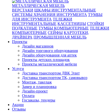
МЕТАЛЛИЧЕСКАЯ МЕБЕЛЬ
ВЕРСТАКИ
ШКАФЫ ИНСТРУМЕНТАЛЬНЫЕ
СИСТЕМЫ ХРАНЕНИЯ ИНСТРУМЕНТА
ТУМБЫ
ДЛЯ ИНСТРУМЕНТА
ТЕЛЕЖКИ
ИНСТРУМЕНТАЛЬНЫЕ
КАССЕТНИЦЫ
СТОЙКИ
ПОДКАТНЫЕ
ТУМБЫ КОМПЬЮТЕРНЫЕ
ТЕЛЕЖКИ
КОМПЬЮТЕРНЫЕ
СЕЙФЫ
КАРТОТЕКИ,
ДРАЙВЕРА
ПРОМЫШЛЕННАЯ МЕБЕЛЬ
Проекты
Дизайн магазинов
Дизайн торгового оборудования
Дизайн оборудования для аптек
Проекты детских площадок
Проекты металлической мебели
Услуги
Доставка транспортом ДВК Элит
Доставка транспортом ТК, самовывоз
Монтаж, такелаж
Замер и планировка
Дизайн-проект
Оплата
Госзаказы, тендеры
Акции
Отзывы