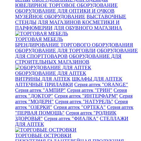
ЮВЕЛИРНОЕ ТОРГОВОЕ ОБОРУДОВАНИЕ
ОБОРУДОВАНИЕ ДЛЯ ОПТИКИ И ОЧКОВ
МУЗЕЙНОЕ ОБОРУДОВАНИЕ
ВЫСТАВОЧНЫЕ
СТЕНДЫ
ДЛЯ МАГАЗИНОВ КОСМЕТИКИ И
ПАРФЮМЕРИИ
ДЛЯ ОБУВНОГО МАГАЗИНА
ТОРГОВАЯ МЕБЕЛЬ
БРЕНДИРОВАНИЕ ТОРГОВОГО ОБОРУДОВАНИЯ
ОБОРУДОВАНИЕ ДЛЯ ТОРГОВЛИ
ОБОРУДОВАНИЕ
ДЛЯ СПОРТТОВАРОВ
ОБОРУДОВАНИЕ ДЛЯ
СТРОИТЕЛЬНЫХ МАГАЗИНОВ
ОБОРУДОВАНИЕ ДЛЯ АПТЕК
ВИТРИНЫ ДЛЯ АПТЕК
ШКАФЫ ДЛЯ АПТЕК
АПТЕЧНЫЕ ПРИЛАВКИ
Серия аптек "ORANGE"
Серия аптек "АМПИР"
Серия аптек "ГРИН"
Серия
аптек "ДОКТОР"
Серия аптек "ИНТЕРФАРМ"
Серия
аптек "МОДЕРН"
Серия аптек "НАТУРЕЛЬ"
Серия
аптек "ОЗЕРКИ"
Серия аптек "ОРТЕКА"
Серия аптек
"ПЕРВАЯ ПОМОЩЬ"
Серия аптек "РОДНИК
ЗДОРОВЬЯ"
Серия аптек "ФИАЛКА"
СТЕЛЛАЖИ
ДЛЯ АПТЕК
ТОРГОВЫЕ ОСТРОВКИ