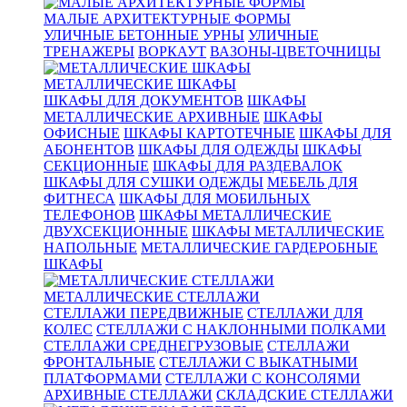
МАЛЫЕ АРХИТЕКТУРНЫЕ ФОРМЫ
УЛИЧНЫЕ БЕТОННЫЕ УРНЫ
УЛИЧНЫЕ
ТРЕНАЖЕРЫ
ВОРКАУТ
ВАЗОНЫ-ЦВЕТОЧНИЦЫ
МЕТАЛЛИЧЕСКИЕ ШКАФЫ
ШКАФЫ ДЛЯ ДОКУМЕНТОВ
ШКАФЫ
МЕТАЛЛИЧЕСКИЕ АРХИВНЫЕ
ШКАФЫ
ОФИСНЫЕ
ШКАФЫ КАРТОТЕЧНЫЕ
ШКАФЫ ДЛЯ
АБОНЕНТОВ
ШКАФЫ ДЛЯ ОДЕЖДЫ
ШКАФЫ
СЕКЦИОННЫЕ
ШКАФЫ ДЛЯ РАЗДЕВАЛОК
ШКАФЫ ДЛЯ СУШКИ ОДЕЖДЫ
МЕБЕЛЬ ДЛЯ
ФИТНЕСА
ШКАФЫ ДЛЯ МОБИЛЬНЫХ
ТЕЛЕФОНОВ
ШКАФЫ МЕТАЛЛИЧЕСКИЕ
ДВУХСЕКЦИОННЫЕ
ШКАФЫ МЕТАЛЛИЧЕСКИЕ
НАПОЛЬНЫЕ
МЕТАЛЛИЧЕСКИЕ ГАРДЕРОБНЫЕ
ШКАФЫ
МЕТАЛЛИЧЕСКИЕ СТЕЛЛАЖИ
СТЕЛЛАЖИ ПЕРЕДВИЖНЫЕ
СТЕЛЛАЖИ ДЛЯ
КОЛЕС
СТЕЛЛАЖИ С НАКЛОННЫМИ ПОЛКАМИ
СТЕЛЛАЖИ СРЕДНЕГРУЗОВЫЕ
СТЕЛЛАЖИ
ФРОНТАЛЬНЫЕ
СТЕЛЛАЖИ С ВЫКАТНЫМИ
ПЛАТФОРМАМИ
СТЕЛЛАЖИ С КОНСОЛЯМИ
АРХИВНЫЕ СТЕЛЛАЖИ
СКЛАДСКИЕ СТЕЛЛАЖИ