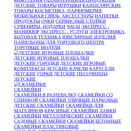
БИЖУТЕРИЯ
ГАЛАНТЕРЕЙНАЯ ПРОДУКЦИЯ
ДЕТСКИЕ ТОВАРЫ
ИГРУШКИ
КАНЦЕЛЯРСКИЕ
ТОВАРЫ
КОСМЕТИКА, ПАРФЮМЕРИЯ
МОБИЛЬНАЯ СВЯЗЬ, АКСЕССУАРЫ
НАПИТКИ,
ПРОДУКТЫ
ОЧКИ
СЕРВИСНЫЕ СТОЙКИ
СУВЕНИРЫ, ПОДАРКИ
ЧАСЫ
ЭКСПРЕСС -
МАНИКЮР
ЭКСПРЕСС - УСЛУГИ
ЭЛЕКТРОНИКА,
БЫТОВАЯ ТЕХНИКА
ЮВЕЛИРНЫЕ ИЗДЕЛИЯ
ПАВИЛЬОНЫ ДЛЯ ТОРГОВОГО ЦЕНТРА
ТОРГОВЫЕ МОДУЛИ
ДЕТСКИЕ ИГРОВЫЕ ПЛОЩАДКИ
ДЕТСКИЕ ГОРОДКИ
ДЕТСКИЕ ИГРОВЫЕ
КОМПЛЕКСЫ
ДЕТСКИЕ КАЧЕЛИ
КАРУСЕЛИ
ДЕТСКИЕ
ГОРКИ ДЕТСКИЕ
ПЕСОЧНИЦЫ
ДЕТСКИЕ
СКАМЕЙКИ
СКАМЕЙКИ В РАЗДЕВАЛКУ
СКАМЕЙКИ СО
СПИНКОЙ
СКАМЕЙКИ УЛИЧНЫЕ ПАРКОВЫЕ
ДЕТСКИЕ СКАМЕЙКИ
СКАМЕЙКИ ДЛЯ
МАГАЗИНОВ
КРАСИВЫЕ СКАМЕЙКИ
ЛАВКИ
СКАМЕЙКИ
МЕТАЛЛИЧЕСКИЕ СКАМЕЙКИ
САДОВЫЕ СКАМЕЙКИ
СКАМЕЙКИ БЕТОННЫЕ
СКАМЕЙКИ ПЛАСТИКОВЫЕ