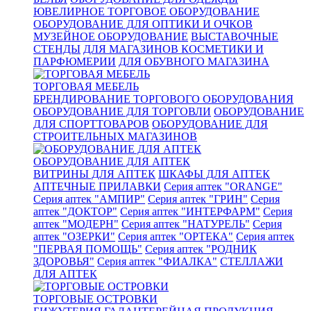
ЮВЕЛИРНОЕ ТОРГОВОЕ ОБОРУДОВАНИЕ
ОБОРУДОВАНИЕ ДЛЯ ОПТИКИ И ОЧКОВ
МУЗЕЙНОЕ ОБОРУДОВАНИЕ
ВЫСТАВОЧНЫЕ
СТЕНДЫ
ДЛЯ МАГАЗИНОВ КОСМЕТИКИ И
ПАРФЮМЕРИИ
ДЛЯ ОБУВНОГО МАГАЗИНА
ТОРГОВАЯ МЕБЕЛЬ
БРЕНДИРОВАНИЕ ТОРГОВОГО ОБОРУДОВАНИЯ
ОБОРУДОВАНИЕ ДЛЯ ТОРГОВЛИ
ОБОРУДОВАНИЕ
ДЛЯ СПОРТТОВАРОВ
ОБОРУДОВАНИЕ ДЛЯ
СТРОИТЕЛЬНЫХ МАГАЗИНОВ
ОБОРУДОВАНИЕ ДЛЯ АПТЕК
ВИТРИНЫ ДЛЯ АПТЕК
ШКАФЫ ДЛЯ АПТЕК
АПТЕЧНЫЕ ПРИЛАВКИ
Серия аптек "ORANGE"
Серия аптек "АМПИР"
Серия аптек "ГРИН"
Серия
аптек "ДОКТОР"
Серия аптек "ИНТЕРФАРМ"
Серия
аптек "МОДЕРН"
Серия аптек "НАТУРЕЛЬ"
Серия
аптек "ОЗЕРКИ"
Серия аптек "ОРТЕКА"
Серия аптек
"ПЕРВАЯ ПОМОЩЬ"
Серия аптек "РОДНИК
ЗДОРОВЬЯ"
Серия аптек "ФИАЛКА"
СТЕЛЛАЖИ
ДЛЯ АПТЕК
ТОРГОВЫЕ ОСТРОВКИ