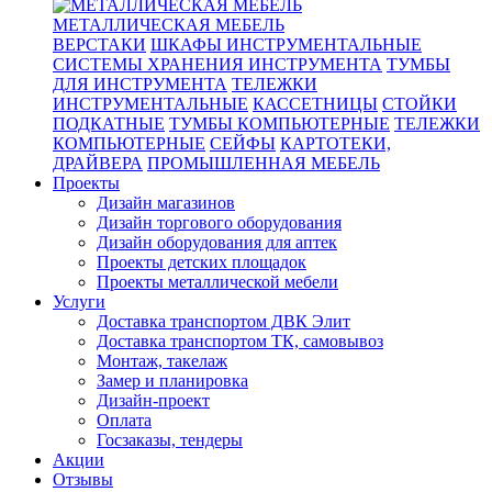
МЕТАЛЛИЧЕСКАЯ МЕБЕЛЬ
ВЕРСТАКИ
ШКАФЫ ИНСТРУМЕНТАЛЬНЫЕ
СИСТЕМЫ ХРАНЕНИЯ ИНСТРУМЕНТА
ТУМБЫ
ДЛЯ ИНСТРУМЕНТА
ТЕЛЕЖКИ
ИНСТРУМЕНТАЛЬНЫЕ
КАССЕТНИЦЫ
СТОЙКИ
ПОДКАТНЫЕ
ТУМБЫ КОМПЬЮТЕРНЫЕ
ТЕЛЕЖКИ
КОМПЬЮТЕРНЫЕ
СЕЙФЫ
КАРТОТЕКИ,
ДРАЙВЕРА
ПРОМЫШЛЕННАЯ МЕБЕЛЬ
Проекты
Дизайн магазинов
Дизайн торгового оборудования
Дизайн оборудования для аптек
Проекты детских площадок
Проекты металлической мебели
Услуги
Доставка транспортом ДВК Элит
Доставка транспортом ТК, самовывоз
Монтаж, такелаж
Замер и планировка
Дизайн-проект
Оплата
Госзаказы, тендеры
Акции
Отзывы