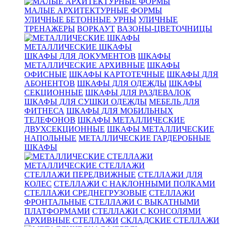
МАЛЫЕ АРХИТЕКТУРНЫЕ ФОРМЫ
УЛИЧНЫЕ БЕТОННЫЕ УРНЫ
УЛИЧНЫЕ
ТРЕНАЖЕРЫ
ВОРКАУТ
ВАЗОНЫ-ЦВЕТОЧНИЦЫ
МЕТАЛЛИЧЕСКИЕ ШКАФЫ
ШКАФЫ ДЛЯ ДОКУМЕНТОВ
ШКАФЫ
МЕТАЛЛИЧЕСКИЕ АРХИВНЫЕ
ШКАФЫ
ОФИСНЫЕ
ШКАФЫ КАРТОТЕЧНЫЕ
ШКАФЫ ДЛЯ
АБОНЕНТОВ
ШКАФЫ ДЛЯ ОДЕЖДЫ
ШКАФЫ
СЕКЦИОННЫЕ
ШКАФЫ ДЛЯ РАЗДЕВАЛОК
ШКАФЫ ДЛЯ СУШКИ ОДЕЖДЫ
МЕБЕЛЬ ДЛЯ
ФИТНЕСА
ШКАФЫ ДЛЯ МОБИЛЬНЫХ
ТЕЛЕФОНОВ
ШКАФЫ МЕТАЛЛИЧЕСКИЕ
ДВУХСЕКЦИОННЫЕ
ШКАФЫ МЕТАЛЛИЧЕСКИЕ
НАПОЛЬНЫЕ
МЕТАЛЛИЧЕСКИЕ ГАРДЕРОБНЫЕ
ШКАФЫ
МЕТАЛЛИЧЕСКИЕ СТЕЛЛАЖИ
СТЕЛЛАЖИ ПЕРЕДВИЖНЫЕ
СТЕЛЛАЖИ ДЛЯ
КОЛЕС
СТЕЛЛАЖИ С НАКЛОННЫМИ ПОЛКАМИ
СТЕЛЛАЖИ СРЕДНЕГРУЗОВЫЕ
СТЕЛЛАЖИ
ФРОНТАЛЬНЫЕ
СТЕЛЛАЖИ С ВЫКАТНЫМИ
ПЛАТФОРМАМИ
СТЕЛЛАЖИ С КОНСОЛЯМИ
АРХИВНЫЕ СТЕЛЛАЖИ
СКЛАДСКИЕ СТЕЛЛАЖИ