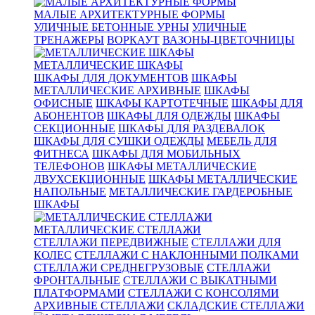
МАЛЫЕ АРХИТЕКТУРНЫЕ ФОРМЫ
УЛИЧНЫЕ БЕТОННЫЕ УРНЫ
УЛИЧНЫЕ
ТРЕНАЖЕРЫ
ВОРКАУТ
ВАЗОНЫ-ЦВЕТОЧНИЦЫ
МЕТАЛЛИЧЕСКИЕ ШКАФЫ
ШКАФЫ ДЛЯ ДОКУМЕНТОВ
ШКАФЫ
МЕТАЛЛИЧЕСКИЕ АРХИВНЫЕ
ШКАФЫ
ОФИСНЫЕ
ШКАФЫ КАРТОТЕЧНЫЕ
ШКАФЫ ДЛЯ
АБОНЕНТОВ
ШКАФЫ ДЛЯ ОДЕЖДЫ
ШКАФЫ
СЕКЦИОННЫЕ
ШКАФЫ ДЛЯ РАЗДЕВАЛОК
ШКАФЫ ДЛЯ СУШКИ ОДЕЖДЫ
МЕБЕЛЬ ДЛЯ
ФИТНЕСА
ШКАФЫ ДЛЯ МОБИЛЬНЫХ
ТЕЛЕФОНОВ
ШКАФЫ МЕТАЛЛИЧЕСКИЕ
ДВУХСЕКЦИОННЫЕ
ШКАФЫ МЕТАЛЛИЧЕСКИЕ
НАПОЛЬНЫЕ
МЕТАЛЛИЧЕСКИЕ ГАРДЕРОБНЫЕ
ШКАФЫ
МЕТАЛЛИЧЕСКИЕ СТЕЛЛАЖИ
СТЕЛЛАЖИ ПЕРЕДВИЖНЫЕ
СТЕЛЛАЖИ ДЛЯ
КОЛЕС
СТЕЛЛАЖИ С НАКЛОННЫМИ ПОЛКАМИ
СТЕЛЛАЖИ СРЕДНЕГРУЗОВЫЕ
СТЕЛЛАЖИ
ФРОНТАЛЬНЫЕ
СТЕЛЛАЖИ С ВЫКАТНЫМИ
ПЛАТФОРМАМИ
СТЕЛЛАЖИ С КОНСОЛЯМИ
АРХИВНЫЕ СТЕЛЛАЖИ
СКЛАДСКИЕ СТЕЛЛАЖИ