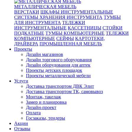
МЕТАЛЛИЧЕСКАЯ МЕБЕЛЬ
ВЕРСТАКИ
ШКАФЫ ИНСТРУМЕНТАЛЬНЫЕ
СИСТЕМЫ ХРАНЕНИЯ ИНСТРУМЕНТА
ТУМБЫ
ДЛЯ ИНСТРУМЕНТА
ТЕЛЕЖКИ
ИНСТРУМЕНТАЛЬНЫЕ
КАССЕТНИЦЫ
СТОЙКИ
ПОДКАТНЫЕ
ТУМБЫ КОМПЬЮТЕРНЫЕ
ТЕЛЕЖКИ
КОМПЬЮТЕРНЫЕ
СЕЙФЫ
КАРТОТЕКИ,
ДРАЙВЕРА
ПРОМЫШЛЕННАЯ МЕБЕЛЬ
Проекты
Дизайн магазинов
Дизайн торгового оборудования
Дизайн оборудования для аптек
Проекты детских площадок
Проекты металлической мебели
Услуги
Доставка транспортом ДВК Элит
Доставка транспортом ТК, самовывоз
Монтаж, такелаж
Замер и планировка
Дизайн-проект
Оплата
Госзаказы, тендеры
Акции
Отзывы