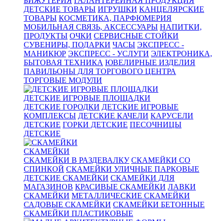
БИЖУТЕРИЯ
ГАЛАНТЕРЕЙНАЯ ПРОДУКЦИЯ
ДЕТСКИЕ ТОВАРЫ
ИГРУШКИ
КАНЦЕЛЯРСКИЕ
ТОВАРЫ
КОСМЕТИКА, ПАРФЮМЕРИЯ
МОБИЛЬНАЯ СВЯЗЬ, АКСЕССУАРЫ
НАПИТКИ,
ПРОДУКТЫ
ОЧКИ
СЕРВИСНЫЕ СТОЙКИ
СУВЕНИРЫ, ПОДАРКИ
ЧАСЫ
ЭКСПРЕСС -
МАНИКЮР
ЭКСПРЕСС - УСЛУГИ
ЭЛЕКТРОНИКА,
БЫТОВАЯ ТЕХНИКА
ЮВЕЛИРНЫЕ ИЗДЕЛИЯ
ПАВИЛЬОНЫ ДЛЯ ТОРГОВОГО ЦЕНТРА
ТОРГОВЫЕ МОДУЛИ
ДЕТСКИЕ ИГРОВЫЕ ПЛОЩАДКИ
ДЕТСКИЕ ГОРОДКИ
ДЕТСКИЕ ИГРОВЫЕ
КОМПЛЕКСЫ
ДЕТСКИЕ КАЧЕЛИ
КАРУСЕЛИ
ДЕТСКИЕ
ГОРКИ ДЕТСКИЕ
ПЕСОЧНИЦЫ
ДЕТСКИЕ
СКАМЕЙКИ
СКАМЕЙКИ В РАЗДЕВАЛКУ
СКАМЕЙКИ СО
СПИНКОЙ
СКАМЕЙКИ УЛИЧНЫЕ ПАРКОВЫЕ
ДЕТСКИЕ СКАМЕЙКИ
СКАМЕЙКИ ДЛЯ
МАГАЗИНОВ
КРАСИВЫЕ СКАМЕЙКИ
ЛАВКИ
СКАМЕЙКИ
МЕТАЛЛИЧЕСКИЕ СКАМЕЙКИ
САДОВЫЕ СКАМЕЙКИ
СКАМЕЙКИ БЕТОННЫЕ
СКАМЕЙКИ ПЛАСТИКОВЫЕ