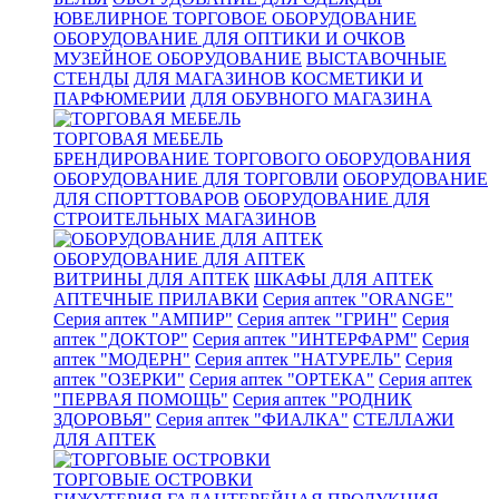
ЮВЕЛИРНОЕ ТОРГОВОЕ ОБОРУДОВАНИЕ
ОБОРУДОВАНИЕ ДЛЯ ОПТИКИ И ОЧКОВ
МУЗЕЙНОЕ ОБОРУДОВАНИЕ
ВЫСТАВОЧНЫЕ
СТЕНДЫ
ДЛЯ МАГАЗИНОВ КОСМЕТИКИ И
ПАРФЮМЕРИИ
ДЛЯ ОБУВНОГО МАГАЗИНА
ТОРГОВАЯ МЕБЕЛЬ
БРЕНДИРОВАНИЕ ТОРГОВОГО ОБОРУДОВАНИЯ
ОБОРУДОВАНИЕ ДЛЯ ТОРГОВЛИ
ОБОРУДОВАНИЕ
ДЛЯ СПОРТТОВАРОВ
ОБОРУДОВАНИЕ ДЛЯ
СТРОИТЕЛЬНЫХ МАГАЗИНОВ
ОБОРУДОВАНИЕ ДЛЯ АПТЕК
ВИТРИНЫ ДЛЯ АПТЕК
ШКАФЫ ДЛЯ АПТЕК
АПТЕЧНЫЕ ПРИЛАВКИ
Серия аптек "ORANGE"
Серия аптек "АМПИР"
Серия аптек "ГРИН"
Серия
аптек "ДОКТОР"
Серия аптек "ИНТЕРФАРМ"
Серия
аптек "МОДЕРН"
Серия аптек "НАТУРЕЛЬ"
Серия
аптек "ОЗЕРКИ"
Серия аптек "ОРТЕКА"
Серия аптек
"ПЕРВАЯ ПОМОЩЬ"
Серия аптек "РОДНИК
ЗДОРОВЬЯ"
Серия аптек "ФИАЛКА"
СТЕЛЛАЖИ
ДЛЯ АПТЕК
ТОРГОВЫЕ ОСТРОВКИ