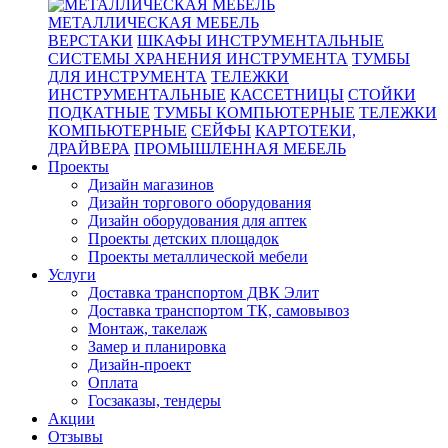
МЕТАЛЛИЧЕСКАЯ МЕБЕЛЬ
ВЕРСТАКИ
ШКАФЫ ИНСТРУМЕНТАЛЬНЫЕ
СИСТЕМЫ ХРАНЕНИЯ ИНСТРУМЕНТА
ТУМБЫ
ДЛЯ ИНСТРУМЕНТА
ТЕЛЕЖКИ
ИНСТРУМЕНТАЛЬНЫЕ
КАССЕТНИЦЫ
СТОЙКИ
ПОДКАТНЫЕ
ТУМБЫ КОМПЬЮТЕРНЫЕ
ТЕЛЕЖКИ
КОМПЬЮТЕРНЫЕ
СЕЙФЫ
КАРТОТЕКИ,
ДРАЙВЕРА
ПРОМЫШЛЕННАЯ МЕБЕЛЬ
Проекты
Дизайн магазинов
Дизайн торгового оборудования
Дизайн оборудования для аптек
Проекты детских площадок
Проекты металлической мебели
Услуги
Доставка транспортом ДВК Элит
Доставка транспортом ТК, самовывоз
Монтаж, такелаж
Замер и планировка
Дизайн-проект
Оплата
Госзаказы, тендеры
Акции
Отзывы