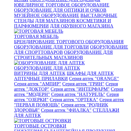
ЮВЕЛИРНОЕ ТОРГОВОЕ ОБОРУДОВАНИЕ
ОБОРУДОВАНИЕ ДЛЯ ОПТИКИ И ОЧКОВ
МУЗЕЙНОЕ ОБОРУДОВАНИЕ
ВЫСТАВОЧНЫЕ
СТЕНДЫ
ДЛЯ МАГАЗИНОВ КОСМЕТИКИ И
ПАРФЮМЕРИИ
ДЛЯ ОБУВНОГО МАГАЗИНА
ТОРГОВАЯ МЕБЕЛЬ
БРЕНДИРОВАНИЕ ТОРГОВОГО ОБОРУДОВАНИЯ
ОБОРУДОВАНИЕ ДЛЯ ТОРГОВЛИ
ОБОРУДОВАНИЕ
ДЛЯ СПОРТТОВАРОВ
ОБОРУДОВАНИЕ ДЛЯ
СТРОИТЕЛЬНЫХ МАГАЗИНОВ
ОБОРУДОВАНИЕ ДЛЯ АПТЕК
ВИТРИНЫ ДЛЯ АПТЕК
ШКАФЫ ДЛЯ АПТЕК
АПТЕЧНЫЕ ПРИЛАВКИ
Серия аптек "ORANGE"
Серия аптек "АМПИР"
Серия аптек "ГРИН"
Серия
аптек "ДОКТОР"
Серия аптек "ИНТЕРФАРМ"
Серия
аптек "МОДЕРН"
Серия аптек "НАТУРЕЛЬ"
Серия
аптек "ОЗЕРКИ"
Серия аптек "ОРТЕКА"
Серия аптек
"ПЕРВАЯ ПОМОЩЬ"
Серия аптек "РОДНИК
ЗДОРОВЬЯ"
Серия аптек "ФИАЛКА"
СТЕЛЛАЖИ
ДЛЯ АПТЕК
ТОРГОВЫЕ ОСТРОВКИ