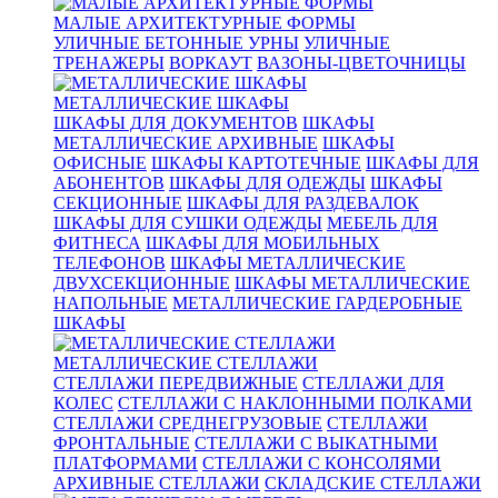
МАЛЫЕ АРХИТЕКТУРНЫЕ ФОРМЫ
УЛИЧНЫЕ БЕТОННЫЕ УРНЫ
УЛИЧНЫЕ
ТРЕНАЖЕРЫ
ВОРКАУТ
ВАЗОНЫ-ЦВЕТОЧНИЦЫ
МЕТАЛЛИЧЕСКИЕ ШКАФЫ
ШКАФЫ ДЛЯ ДОКУМЕНТОВ
ШКАФЫ
МЕТАЛЛИЧЕСКИЕ АРХИВНЫЕ
ШКАФЫ
ОФИСНЫЕ
ШКАФЫ КАРТОТЕЧНЫЕ
ШКАФЫ ДЛЯ
АБОНЕНТОВ
ШКАФЫ ДЛЯ ОДЕЖДЫ
ШКАФЫ
СЕКЦИОННЫЕ
ШКАФЫ ДЛЯ РАЗДЕВАЛОК
ШКАФЫ ДЛЯ СУШКИ ОДЕЖДЫ
МЕБЕЛЬ ДЛЯ
ФИТНЕСА
ШКАФЫ ДЛЯ МОБИЛЬНЫХ
ТЕЛЕФОНОВ
ШКАФЫ МЕТАЛЛИЧЕСКИЕ
ДВУХСЕКЦИОННЫЕ
ШКАФЫ МЕТАЛЛИЧЕСКИЕ
НАПОЛЬНЫЕ
МЕТАЛЛИЧЕСКИЕ ГАРДЕРОБНЫЕ
ШКАФЫ
МЕТАЛЛИЧЕСКИЕ СТЕЛЛАЖИ
СТЕЛЛАЖИ ПЕРЕДВИЖНЫЕ
СТЕЛЛАЖИ ДЛЯ
КОЛЕС
СТЕЛЛАЖИ С НАКЛОННЫМИ ПОЛКАМИ
СТЕЛЛАЖИ СРЕДНЕГРУЗОВЫЕ
СТЕЛЛАЖИ
ФРОНТАЛЬНЫЕ
СТЕЛЛАЖИ С ВЫКАТНЫМИ
ПЛАТФОРМАМИ
СТЕЛЛАЖИ С КОНСОЛЯМИ
АРХИВНЫЕ СТЕЛЛАЖИ
СКЛАДСКИЕ СТЕЛЛАЖИ