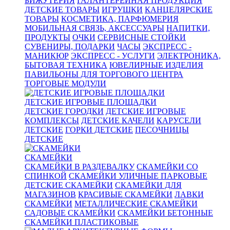
БИЖУТЕРИЯ
ГАЛАНТЕРЕЙНАЯ ПРОДУКЦИЯ
ДЕТСКИЕ ТОВАРЫ
ИГРУШКИ
КАНЦЕЛЯРСКИЕ
ТОВАРЫ
КОСМЕТИКА, ПАРФЮМЕРИЯ
МОБИЛЬНАЯ СВЯЗЬ, АКСЕССУАРЫ
НАПИТКИ,
ПРОДУКТЫ
ОЧКИ
СЕРВИСНЫЕ СТОЙКИ
СУВЕНИРЫ, ПОДАРКИ
ЧАСЫ
ЭКСПРЕСС -
МАНИКЮР
ЭКСПРЕСС - УСЛУГИ
ЭЛЕКТРОНИКА,
БЫТОВАЯ ТЕХНИКА
ЮВЕЛИРНЫЕ ИЗДЕЛИЯ
ПАВИЛЬОНЫ ДЛЯ ТОРГОВОГО ЦЕНТРА
ТОРГОВЫЕ МОДУЛИ
ДЕТСКИЕ ИГРОВЫЕ ПЛОЩАДКИ
ДЕТСКИЕ ГОРОДКИ
ДЕТСКИЕ ИГРОВЫЕ
КОМПЛЕКСЫ
ДЕТСКИЕ КАЧЕЛИ
КАРУСЕЛИ
ДЕТСКИЕ
ГОРКИ ДЕТСКИЕ
ПЕСОЧНИЦЫ
ДЕТСКИЕ
СКАМЕЙКИ
СКАМЕЙКИ В РАЗДЕВАЛКУ
СКАМЕЙКИ СО
СПИНКОЙ
СКАМЕЙКИ УЛИЧНЫЕ ПАРКОВЫЕ
ДЕТСКИЕ СКАМЕЙКИ
СКАМЕЙКИ ДЛЯ
МАГАЗИНОВ
КРАСИВЫЕ СКАМЕЙКИ
ЛАВКИ
СКАМЕЙКИ
МЕТАЛЛИЧЕСКИЕ СКАМЕЙКИ
САДОВЫЕ СКАМЕЙКИ
СКАМЕЙКИ БЕТОННЫЕ
СКАМЕЙКИ ПЛАСТИКОВЫЕ