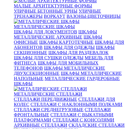
МАЛЫЕ АРХИТЕКТУРНЫЕ ФОРМЫ
УЛИЧНЫЕ БЕТОННЫЕ УРНЫ
УЛИЧНЫЕ
ТРЕНАЖЕРЫ
ВОРКАУТ
ВАЗОНЫ-ЦВЕТОЧНИЦЫ
МЕТАЛЛИЧЕСКИЕ ШКАФЫ
ШКАФЫ ДЛЯ ДОКУМЕНТОВ
ШКАФЫ
МЕТАЛЛИЧЕСКИЕ АРХИВНЫЕ
ШКАФЫ
ОФИСНЫЕ
ШКАФЫ КАРТОТЕЧНЫЕ
ШКАФЫ ДЛЯ
АБОНЕНТОВ
ШКАФЫ ДЛЯ ОДЕЖДЫ
ШКАФЫ
СЕКЦИОННЫЕ
ШКАФЫ ДЛЯ РАЗДЕВАЛОК
ШКАФЫ ДЛЯ СУШКИ ОДЕЖДЫ
МЕБЕЛЬ ДЛЯ
ФИТНЕСА
ШКАФЫ ДЛЯ МОБИЛЬНЫХ
ТЕЛЕФОНОВ
ШКАФЫ МЕТАЛЛИЧЕСКИЕ
ДВУХСЕКЦИОННЫЕ
ШКАФЫ МЕТАЛЛИЧЕСКИЕ
НАПОЛЬНЫЕ
МЕТАЛЛИЧЕСКИЕ ГАРДЕРОБНЫЕ
ШКАФЫ
МЕТАЛЛИЧЕСКИЕ СТЕЛЛАЖИ
СТЕЛЛАЖИ ПЕРЕДВИЖНЫЕ
СТЕЛЛАЖИ ДЛЯ
КОЛЕС
СТЕЛЛАЖИ С НАКЛОННЫМИ ПОЛКАМИ
СТЕЛЛАЖИ СРЕДНЕГРУЗОВЫЕ
СТЕЛЛАЖИ
ФРОНТАЛЬНЫЕ
СТЕЛЛАЖИ С ВЫКАТНЫМИ
ПЛАТФОРМАМИ
СТЕЛЛАЖИ С КОНСОЛЯМИ
АРХИВНЫЕ СТЕЛЛАЖИ
СКЛАДСКИЕ СТЕЛЛАЖИ