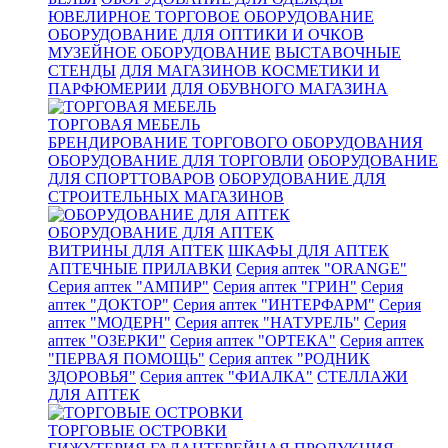
ЮВЕЛИРНОЕ ТОРГОВОЕ ОБОРУДОВАНИЕ
ОБОРУДОВАНИЕ ДЛЯ ОПТИКИ И ОЧКОВ
МУЗЕЙНОЕ ОБОРУДОВАНИЕ
ВЫСТАВОЧНЫЕ
СТЕНДЫ
ДЛЯ МАГАЗИНОВ КОСМЕТИКИ И
ПАРФЮМЕРИИ
ДЛЯ ОБУВНОГО МАГАЗИНА
ТОРГОВАЯ МЕБЕЛЬ
БРЕНДИРОВАНИЕ ТОРГОВОГО ОБОРУДОВАНИЯ
ОБОРУДОВАНИЕ ДЛЯ ТОРГОВЛИ
ОБОРУДОВАНИЕ
ДЛЯ СПОРТТОВАРОВ
ОБОРУДОВАНИЕ ДЛЯ
СТРОИТЕЛЬНЫХ МАГАЗИНОВ
ОБОРУДОВАНИЕ ДЛЯ АПТЕК
ВИТРИНЫ ДЛЯ АПТЕК
ШКАФЫ ДЛЯ АПТЕК
АПТЕЧНЫЕ ПРИЛАВКИ
Серия аптек "ORANGE"
Серия аптек "АМПИР"
Серия аптек "ГРИН"
Серия
аптек "ДОКТОР"
Серия аптек "ИНТЕРФАРМ"
Серия
аптек "МОДЕРН"
Серия аптек "НАТУРЕЛЬ"
Серия
аптек "ОЗЕРКИ"
Серия аптек "ОРТЕКА"
Серия аптек
"ПЕРВАЯ ПОМОЩЬ"
Серия аптек "РОДНИК
ЗДОРОВЬЯ"
Серия аптек "ФИАЛКА"
СТЕЛЛАЖИ
ДЛЯ АПТЕК
ТОРГОВЫЕ ОСТРОВКИ