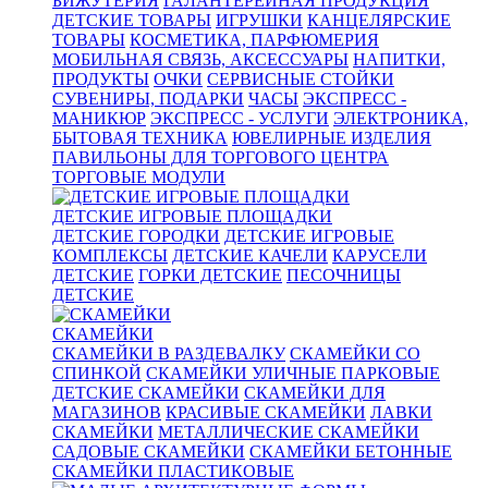
БИЖУТЕРИЯ
ГАЛАНТЕРЕЙНАЯ ПРОДУКЦИЯ
ДЕТСКИЕ ТОВАРЫ
ИГРУШКИ
КАНЦЕЛЯРСКИЕ
ТОВАРЫ
КОСМЕТИКА, ПАРФЮМЕРИЯ
МОБИЛЬНАЯ СВЯЗЬ, АКСЕССУАРЫ
НАПИТКИ,
ПРОДУКТЫ
ОЧКИ
СЕРВИСНЫЕ СТОЙКИ
СУВЕНИРЫ, ПОДАРКИ
ЧАСЫ
ЭКСПРЕСС -
МАНИКЮР
ЭКСПРЕСС - УСЛУГИ
ЭЛЕКТРОНИКА,
БЫТОВАЯ ТЕХНИКА
ЮВЕЛИРНЫЕ ИЗДЕЛИЯ
ПАВИЛЬОНЫ ДЛЯ ТОРГОВОГО ЦЕНТРА
ТОРГОВЫЕ МОДУЛИ
ДЕТСКИЕ ИГРОВЫЕ ПЛОЩАДКИ
ДЕТСКИЕ ГОРОДКИ
ДЕТСКИЕ ИГРОВЫЕ
КОМПЛЕКСЫ
ДЕТСКИЕ КАЧЕЛИ
КАРУСЕЛИ
ДЕТСКИЕ
ГОРКИ ДЕТСКИЕ
ПЕСОЧНИЦЫ
ДЕТСКИЕ
СКАМЕЙКИ
СКАМЕЙКИ В РАЗДЕВАЛКУ
СКАМЕЙКИ СО
СПИНКОЙ
СКАМЕЙКИ УЛИЧНЫЕ ПАРКОВЫЕ
ДЕТСКИЕ СКАМЕЙКИ
СКАМЕЙКИ ДЛЯ
МАГАЗИНОВ
КРАСИВЫЕ СКАМЕЙКИ
ЛАВКИ
СКАМЕЙКИ
МЕТАЛЛИЧЕСКИЕ СКАМЕЙКИ
САДОВЫЕ СКАМЕЙКИ
СКАМЕЙКИ БЕТОННЫЕ
СКАМЕЙКИ ПЛАСТИКОВЫЕ