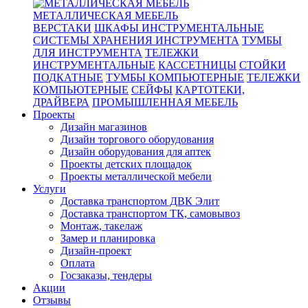
МЕТАЛЛИЧЕСКАЯ МЕБЕЛЬ
ВЕРСТАКИ
ШКАФЫ ИНСТРУМЕНТАЛЬНЫЕ
СИСТЕМЫ ХРАНЕНИЯ ИНСТРУМЕНТА
ТУМБЫ
ДЛЯ ИНСТРУМЕНТА
ТЕЛЕЖКИ
ИНСТРУМЕНТАЛЬНЫЕ
КАССЕТНИЦЫ
СТОЙКИ
ПОДКАТНЫЕ
ТУМБЫ КОМПЬЮТЕРНЫЕ
ТЕЛЕЖКИ
КОМПЬЮТЕРНЫЕ
СЕЙФЫ
КАРТОТЕКИ,
ДРАЙВЕРА
ПРОМЫШЛЕННАЯ МЕБЕЛЬ
Проекты
Дизайн магазинов
Дизайн торгового оборудования
Дизайн оборудования для аптек
Проекты детских площадок
Проекты металлической мебели
Услуги
Доставка транспортом ДВК Элит
Доставка транспортом ТК, самовывоз
Монтаж, такелаж
Замер и планировка
Дизайн-проект
Оплата
Госзаказы, тендеры
Акции
Отзывы