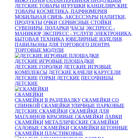
БИЖУТЕРИЯ
ГАЛАНТЕРЕЙНАЯ ПРОДУКЦИЯ
ДЕТСКИЕ ТОВАРЫ
ИГРУШКИ
КАНЦЕЛЯРСКИЕ
ТОВАРЫ
КОСМЕТИКА, ПАРФЮМЕРИЯ
МОБИЛЬНАЯ СВЯЗЬ, АКСЕССУАРЫ
НАПИТКИ,
ПРОДУКТЫ
ОЧКИ
СЕРВИСНЫЕ СТОЙКИ
СУВЕНИРЫ, ПОДАРКИ
ЧАСЫ
ЭКСПРЕСС -
МАНИКЮР
ЭКСПРЕСС - УСЛУГИ
ЭЛЕКТРОНИКА,
БЫТОВАЯ ТЕХНИКА
ЮВЕЛИРНЫЕ ИЗДЕЛИЯ
ПАВИЛЬОНЫ ДЛЯ ТОРГОВОГО ЦЕНТРА
ТОРГОВЫЕ МОДУЛИ
ДЕТСКИЕ ИГРОВЫЕ ПЛОЩАДКИ
ДЕТСКИЕ ГОРОДКИ
ДЕТСКИЕ ИГРОВЫЕ
КОМПЛЕКСЫ
ДЕТСКИЕ КАЧЕЛИ
КАРУСЕЛИ
ДЕТСКИЕ
ГОРКИ ДЕТСКИЕ
ПЕСОЧНИЦЫ
ДЕТСКИЕ
СКАМЕЙКИ
СКАМЕЙКИ В РАЗДЕВАЛКУ
СКАМЕЙКИ СО
СПИНКОЙ
СКАМЕЙКИ УЛИЧНЫЕ ПАРКОВЫЕ
ДЕТСКИЕ СКАМЕЙКИ
СКАМЕЙКИ ДЛЯ
МАГАЗИНОВ
КРАСИВЫЕ СКАМЕЙКИ
ЛАВКИ
СКАМЕЙКИ
МЕТАЛЛИЧЕСКИЕ СКАМЕЙКИ
САДОВЫЕ СКАМЕЙКИ
СКАМЕЙКИ БЕТОННЫЕ
СКАМЕЙКИ ПЛАСТИКОВЫЕ