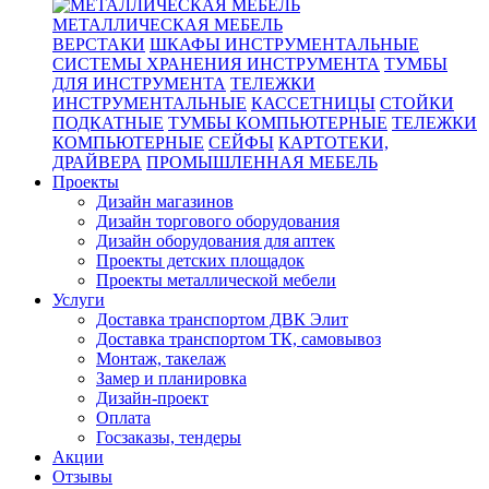
МЕТАЛЛИЧЕСКАЯ МЕБЕЛЬ
ВЕРСТАКИ
ШКАФЫ ИНСТРУМЕНТАЛЬНЫЕ
СИСТЕМЫ ХРАНЕНИЯ ИНСТРУМЕНТА
ТУМБЫ
ДЛЯ ИНСТРУМЕНТА
ТЕЛЕЖКИ
ИНСТРУМЕНТАЛЬНЫЕ
КАССЕТНИЦЫ
СТОЙКИ
ПОДКАТНЫЕ
ТУМБЫ КОМПЬЮТЕРНЫЕ
ТЕЛЕЖКИ
КОМПЬЮТЕРНЫЕ
СЕЙФЫ
КАРТОТЕКИ,
ДРАЙВЕРА
ПРОМЫШЛЕННАЯ МЕБЕЛЬ
Проекты
Дизайн магазинов
Дизайн торгового оборудования
Дизайн оборудования для аптек
Проекты детских площадок
Проекты металлической мебели
Услуги
Доставка транспортом ДВК Элит
Доставка транспортом ТК, самовывоз
Монтаж, такелаж
Замер и планировка
Дизайн-проект
Оплата
Госзаказы, тендеры
Акции
Отзывы