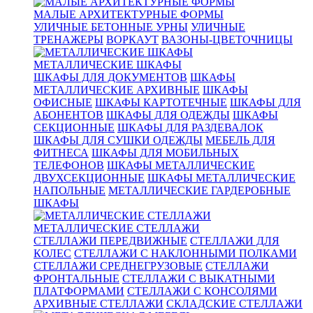
МАЛЫЕ АРХИТЕКТУРНЫЕ ФОРМЫ
УЛИЧНЫЕ БЕТОННЫЕ УРНЫ
УЛИЧНЫЕ
ТРЕНАЖЕРЫ
ВОРКАУТ
ВАЗОНЫ-ЦВЕТОЧНИЦЫ
МЕТАЛЛИЧЕСКИЕ ШКАФЫ
ШКАФЫ ДЛЯ ДОКУМЕНТОВ
ШКАФЫ
МЕТАЛЛИЧЕСКИЕ АРХИВНЫЕ
ШКАФЫ
ОФИСНЫЕ
ШКАФЫ КАРТОТЕЧНЫЕ
ШКАФЫ ДЛЯ
АБОНЕНТОВ
ШКАФЫ ДЛЯ ОДЕЖДЫ
ШКАФЫ
СЕКЦИОННЫЕ
ШКАФЫ ДЛЯ РАЗДЕВАЛОК
ШКАФЫ ДЛЯ СУШКИ ОДЕЖДЫ
МЕБЕЛЬ ДЛЯ
ФИТНЕСА
ШКАФЫ ДЛЯ МОБИЛЬНЫХ
ТЕЛЕФОНОВ
ШКАФЫ МЕТАЛЛИЧЕСКИЕ
ДВУХСЕКЦИОННЫЕ
ШКАФЫ МЕТАЛЛИЧЕСКИЕ
НАПОЛЬНЫЕ
МЕТАЛЛИЧЕСКИЕ ГАРДЕРОБНЫЕ
ШКАФЫ
МЕТАЛЛИЧЕСКИЕ СТЕЛЛАЖИ
СТЕЛЛАЖИ ПЕРЕДВИЖНЫЕ
СТЕЛЛАЖИ ДЛЯ
КОЛЕС
СТЕЛЛАЖИ С НАКЛОННЫМИ ПОЛКАМИ
СТЕЛЛАЖИ СРЕДНЕГРУЗОВЫЕ
СТЕЛЛАЖИ
ФРОНТАЛЬНЫЕ
СТЕЛЛАЖИ С ВЫКАТНЫМИ
ПЛАТФОРМАМИ
СТЕЛЛАЖИ С КОНСОЛЯМИ
АРХИВНЫЕ СТЕЛЛАЖИ
СКЛАДСКИЕ СТЕЛЛАЖИ