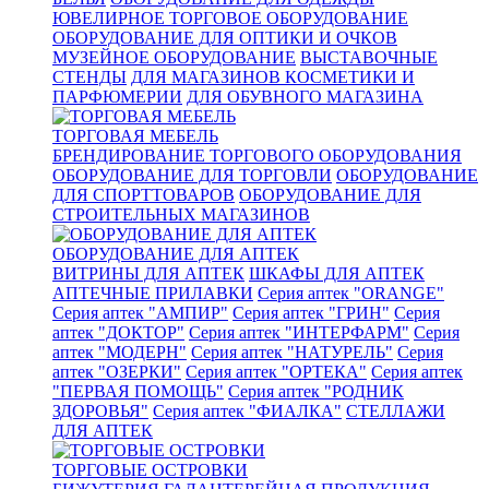
ЮВЕЛИРНОЕ ТОРГОВОЕ ОБОРУДОВАНИЕ
ОБОРУДОВАНИЕ ДЛЯ ОПТИКИ И ОЧКОВ
МУЗЕЙНОЕ ОБОРУДОВАНИЕ
ВЫСТАВОЧНЫЕ
СТЕНДЫ
ДЛЯ МАГАЗИНОВ КОСМЕТИКИ И
ПАРФЮМЕРИИ
ДЛЯ ОБУВНОГО МАГАЗИНА
ТОРГОВАЯ МЕБЕЛЬ
БРЕНДИРОВАНИЕ ТОРГОВОГО ОБОРУДОВАНИЯ
ОБОРУДОВАНИЕ ДЛЯ ТОРГОВЛИ
ОБОРУДОВАНИЕ
ДЛЯ СПОРТТОВАРОВ
ОБОРУДОВАНИЕ ДЛЯ
СТРОИТЕЛЬНЫХ МАГАЗИНОВ
ОБОРУДОВАНИЕ ДЛЯ АПТЕК
ВИТРИНЫ ДЛЯ АПТЕК
ШКАФЫ ДЛЯ АПТЕК
АПТЕЧНЫЕ ПРИЛАВКИ
Серия аптек "ORANGE"
Серия аптек "АМПИР"
Серия аптек "ГРИН"
Серия
аптек "ДОКТОР"
Серия аптек "ИНТЕРФАРМ"
Серия
аптек "МОДЕРН"
Серия аптек "НАТУРЕЛЬ"
Серия
аптек "ОЗЕРКИ"
Серия аптек "ОРТЕКА"
Серия аптек
"ПЕРВАЯ ПОМОЩЬ"
Серия аптек "РОДНИК
ЗДОРОВЬЯ"
Серия аптек "ФИАЛКА"
СТЕЛЛАЖИ
ДЛЯ АПТЕК
ТОРГОВЫЕ ОСТРОВКИ