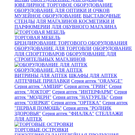
ЮВЕЛИРНОЕ ТОРГОВОЕ ОБОРУДОВАНИЕ
ОБОРУДОВАНИЕ ДЛЯ ОПТИКИ И ОЧКОВ
МУЗЕЙНОЕ ОБОРУДОВАНИЕ
ВЫСТАВОЧНЫЕ
СТЕНДЫ
ДЛЯ МАГАЗИНОВ КОСМЕТИКИ И
ПАРФЮМЕРИИ
ДЛЯ ОБУВНОГО МАГАЗИНА
ТОРГОВАЯ МЕБЕЛЬ
БРЕНДИРОВАНИЕ ТОРГОВОГО ОБОРУДОВАНИЯ
ОБОРУДОВАНИЕ ДЛЯ ТОРГОВЛИ
ОБОРУДОВАНИЕ
ДЛЯ СПОРТТОВАРОВ
ОБОРУДОВАНИЕ ДЛЯ
СТРОИТЕЛЬНЫХ МАГАЗИНОВ
ОБОРУДОВАНИЕ ДЛЯ АПТЕК
ВИТРИНЫ ДЛЯ АПТЕК
ШКАФЫ ДЛЯ АПТЕК
АПТЕЧНЫЕ ПРИЛАВКИ
Серия аптек "ORANGE"
Серия аптек "АМПИР"
Серия аптек "ГРИН"
Серия
аптек "ДОКТОР"
Серия аптек "ИНТЕРФАРМ"
Серия
аптек "МОДЕРН"
Серия аптек "НАТУРЕЛЬ"
Серия
аптек "ОЗЕРКИ"
Серия аптек "ОРТЕКА"
Серия аптек
"ПЕРВАЯ ПОМОЩЬ"
Серия аптек "РОДНИК
ЗДОРОВЬЯ"
Серия аптек "ФИАЛКА"
СТЕЛЛАЖИ
ДЛЯ АПТЕК
ТОРГОВЫЕ ОСТРОВКИ