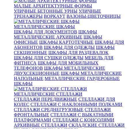
МАЛЫЕ АРХИТЕКТУРНЫЕ ФОРМЫ
УЛИЧНЫЕ БЕТОННЫЕ УРНЫ
УЛИЧНЫЕ
ТРЕНАЖЕРЫ
ВОРКАУТ
ВАЗОНЫ-ЦВЕТОЧНИЦЫ
МЕТАЛЛИЧЕСКИЕ ШКАФЫ
ШКАФЫ ДЛЯ ДОКУМЕНТОВ
ШКАФЫ
МЕТАЛЛИЧЕСКИЕ АРХИВНЫЕ
ШКАФЫ
ОФИСНЫЕ
ШКАФЫ КАРТОТЕЧНЫЕ
ШКАФЫ ДЛЯ
АБОНЕНТОВ
ШКАФЫ ДЛЯ ОДЕЖДЫ
ШКАФЫ
СЕКЦИОННЫЕ
ШКАФЫ ДЛЯ РАЗДЕВАЛОК
ШКАФЫ ДЛЯ СУШКИ ОДЕЖДЫ
МЕБЕЛЬ ДЛЯ
ФИТНЕСА
ШКАФЫ ДЛЯ МОБИЛЬНЫХ
ТЕЛЕФОНОВ
ШКАФЫ МЕТАЛЛИЧЕСКИЕ
ДВУХСЕКЦИОННЫЕ
ШКАФЫ МЕТАЛЛИЧЕСКИЕ
НАПОЛЬНЫЕ
МЕТАЛЛИЧЕСКИЕ ГАРДЕРОБНЫЕ
ШКАФЫ
МЕТАЛЛИЧЕСКИЕ СТЕЛЛАЖИ
СТЕЛЛАЖИ ПЕРЕДВИЖНЫЕ
СТЕЛЛАЖИ ДЛЯ
КОЛЕС
СТЕЛЛАЖИ С НАКЛОННЫМИ ПОЛКАМИ
СТЕЛЛАЖИ СРЕДНЕГРУЗОВЫЕ
СТЕЛЛАЖИ
ФРОНТАЛЬНЫЕ
СТЕЛЛАЖИ С ВЫКАТНЫМИ
ПЛАТФОРМАМИ
СТЕЛЛАЖИ С КОНСОЛЯМИ
АРХИВНЫЕ СТЕЛЛАЖИ
СКЛАДСКИЕ СТЕЛЛАЖИ