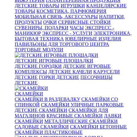
БИЖУТЕРИЯ
ГАЛАНТЕРЕЙНАЯ ПРОДУКЦИЯ
ДЕТСКИЕ ТОВАРЫ
ИГРУШКИ
КАНЦЕЛЯРСКИЕ
ТОВАРЫ
КОСМЕТИКА, ПАРФЮМЕРИЯ
МОБИЛЬНАЯ СВЯЗЬ, АКСЕССУАРЫ
НАПИТКИ,
ПРОДУКТЫ
ОЧКИ
СЕРВИСНЫЕ СТОЙКИ
СУВЕНИРЫ, ПОДАРКИ
ЧАСЫ
ЭКСПРЕСС -
МАНИКЮР
ЭКСПРЕСС - УСЛУГИ
ЭЛЕКТРОНИКА,
БЫТОВАЯ ТЕХНИКА
ЮВЕЛИРНЫЕ ИЗДЕЛИЯ
ПАВИЛЬОНЫ ДЛЯ ТОРГОВОГО ЦЕНТРА
ТОРГОВЫЕ МОДУЛИ
ДЕТСКИЕ ИГРОВЫЕ ПЛОЩАДКИ
ДЕТСКИЕ ГОРОДКИ
ДЕТСКИЕ ИГРОВЫЕ
КОМПЛЕКСЫ
ДЕТСКИЕ КАЧЕЛИ
КАРУСЕЛИ
ДЕТСКИЕ
ГОРКИ ДЕТСКИЕ
ПЕСОЧНИЦЫ
ДЕТСКИЕ
СКАМЕЙКИ
СКАМЕЙКИ В РАЗДЕВАЛКУ
СКАМЕЙКИ СО
СПИНКОЙ
СКАМЕЙКИ УЛИЧНЫЕ ПАРКОВЫЕ
ДЕТСКИЕ СКАМЕЙКИ
СКАМЕЙКИ ДЛЯ
МАГАЗИНОВ
КРАСИВЫЕ СКАМЕЙКИ
ЛАВКИ
СКАМЕЙКИ
МЕТАЛЛИЧЕСКИЕ СКАМЕЙКИ
САДОВЫЕ СКАМЕЙКИ
СКАМЕЙКИ БЕТОННЫЕ
СКАМЕЙКИ ПЛАСТИКОВЫЕ