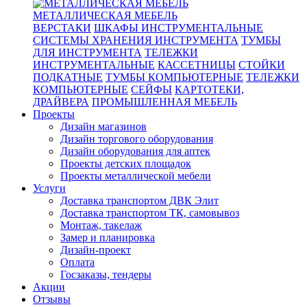
МЕТАЛЛИЧЕСКАЯ МЕБЕЛЬ
ВЕРСТАКИ
ШКАФЫ ИНСТРУМЕНТАЛЬНЫЕ
СИСТЕМЫ ХРАНЕНИЯ ИНСТРУМЕНТА
ТУМБЫ
ДЛЯ ИНСТРУМЕНТА
ТЕЛЕЖКИ
ИНСТРУМЕНТАЛЬНЫЕ
КАССЕТНИЦЫ
СТОЙКИ
ПОДКАТНЫЕ
ТУМБЫ КОМПЬЮТЕРНЫЕ
ТЕЛЕЖКИ
КОМПЬЮТЕРНЫЕ
СЕЙФЫ
КАРТОТЕКИ,
ДРАЙВЕРА
ПРОМЫШЛЕННАЯ МЕБЕЛЬ
Проекты
Дизайн магазинов
Дизайн торгового оборудования
Дизайн оборудования для аптек
Проекты детских площадок
Проекты металлической мебели
Услуги
Доставка транспортом ДВК Элит
Доставка транспортом ТК, самовывоз
Монтаж, такелаж
Замер и планировка
Дизайн-проект
Оплата
Госзаказы, тендеры
Акции
Отзывы