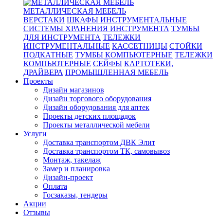
МЕТАЛЛИЧЕСКАЯ МЕБЕЛЬ
ВЕРСТАКИ
ШКАФЫ ИНСТРУМЕНТАЛЬНЫЕ
СИСТЕМЫ ХРАНЕНИЯ ИНСТРУМЕНТА
ТУМБЫ
ДЛЯ ИНСТРУМЕНТА
ТЕЛЕЖКИ
ИНСТРУМЕНТАЛЬНЫЕ
КАССЕТНИЦЫ
СТОЙКИ
ПОДКАТНЫЕ
ТУМБЫ КОМПЬЮТЕРНЫЕ
ТЕЛЕЖКИ
КОМПЬЮТЕРНЫЕ
СЕЙФЫ
КАРТОТЕКИ,
ДРАЙВЕРА
ПРОМЫШЛЕННАЯ МЕБЕЛЬ
Проекты
Дизайн магазинов
Дизайн торгового оборудования
Дизайн оборудования для аптек
Проекты детских площадок
Проекты металлической мебели
Услуги
Доставка транспортом ДВК Элит
Доставка транспортом ТК, самовывоз
Монтаж, такелаж
Замер и планировка
Дизайн-проект
Оплата
Госзаказы, тендеры
Акции
Отзывы