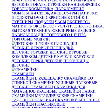
БИЖУТЕРИЯ
ГАЛАНТЕРЕЙНАЯ ПРОДУКЦИЯ
ДЕТСКИЕ ТОВАРЫ
ИГРУШКИ
КАНЦЕЛЯРСКИЕ
ТОВАРЫ
КОСМЕТИКА, ПАРФЮМЕРИЯ
МОБИЛЬНАЯ СВЯЗЬ, АКСЕССУАРЫ
НАПИТКИ,
ПРОДУКТЫ
ОЧКИ
СЕРВИСНЫЕ СТОЙКИ
СУВЕНИРЫ, ПОДАРКИ
ЧАСЫ
ЭКСПРЕСС -
МАНИКЮР
ЭКСПРЕСС - УСЛУГИ
ЭЛЕКТРОНИКА,
БЫТОВАЯ ТЕХНИКА
ЮВЕЛИРНЫЕ ИЗДЕЛИЯ
ПАВИЛЬОНЫ ДЛЯ ТОРГОВОГО ЦЕНТРА
ТОРГОВЫЕ МОДУЛИ
ДЕТСКИЕ ИГРОВЫЕ ПЛОЩАДКИ
ДЕТСКИЕ ГОРОДКИ
ДЕТСКИЕ ИГРОВЫЕ
КОМПЛЕКСЫ
ДЕТСКИЕ КАЧЕЛИ
КАРУСЕЛИ
ДЕТСКИЕ
ГОРКИ ДЕТСКИЕ
ПЕСОЧНИЦЫ
ДЕТСКИЕ
СКАМЕЙКИ
СКАМЕЙКИ В РАЗДЕВАЛКУ
СКАМЕЙКИ СО
СПИНКОЙ
СКАМЕЙКИ УЛИЧНЫЕ ПАРКОВЫЕ
ДЕТСКИЕ СКАМЕЙКИ
СКАМЕЙКИ ДЛЯ
МАГАЗИНОВ
КРАСИВЫЕ СКАМЕЙКИ
ЛАВКИ
СКАМЕЙКИ
МЕТАЛЛИЧЕСКИЕ СКАМЕЙКИ
САДОВЫЕ СКАМЕЙКИ
СКАМЕЙКИ БЕТОННЫЕ
СКАМЕЙКИ ПЛАСТИКОВЫЕ