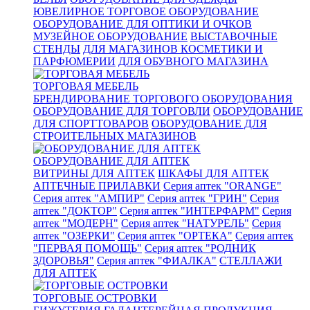
ЮВЕЛИРНОЕ ТОРГОВОЕ ОБОРУДОВАНИЕ
ОБОРУДОВАНИЕ ДЛЯ ОПТИКИ И ОЧКОВ
МУЗЕЙНОЕ ОБОРУДОВАНИЕ
ВЫСТАВОЧНЫЕ
СТЕНДЫ
ДЛЯ МАГАЗИНОВ КОСМЕТИКИ И
ПАРФЮМЕРИИ
ДЛЯ ОБУВНОГО МАГАЗИНА
ТОРГОВАЯ МЕБЕЛЬ
БРЕНДИРОВАНИЕ ТОРГОВОГО ОБОРУДОВАНИЯ
ОБОРУДОВАНИЕ ДЛЯ ТОРГОВЛИ
ОБОРУДОВАНИЕ
ДЛЯ СПОРТТОВАРОВ
ОБОРУДОВАНИЕ ДЛЯ
СТРОИТЕЛЬНЫХ МАГАЗИНОВ
ОБОРУДОВАНИЕ ДЛЯ АПТЕК
ВИТРИНЫ ДЛЯ АПТЕК
ШКАФЫ ДЛЯ АПТЕК
АПТЕЧНЫЕ ПРИЛАВКИ
Серия аптек "ORANGE"
Серия аптек "АМПИР"
Серия аптек "ГРИН"
Серия
аптек "ДОКТОР"
Серия аптек "ИНТЕРФАРМ"
Серия
аптек "МОДЕРН"
Серия аптек "НАТУРЕЛЬ"
Серия
аптек "ОЗЕРКИ"
Серия аптек "ОРТЕКА"
Серия аптек
"ПЕРВАЯ ПОМОЩЬ"
Серия аптек "РОДНИК
ЗДОРОВЬЯ"
Серия аптек "ФИАЛКА"
СТЕЛЛАЖИ
ДЛЯ АПТЕК
ТОРГОВЫЕ ОСТРОВКИ