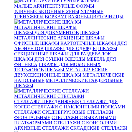
МАЛЫЕ АРХИТЕКТУРНЫЕ ФОРМЫ
УЛИЧНЫЕ БЕТОННЫЕ УРНЫ
УЛИЧНЫЕ
ТРЕНАЖЕРЫ
ВОРКАУТ
ВАЗОНЫ-ЦВЕТОЧНИЦЫ
МЕТАЛЛИЧЕСКИЕ ШКАФЫ
ШКАФЫ ДЛЯ ДОКУМЕНТОВ
ШКАФЫ
МЕТАЛЛИЧЕСКИЕ АРХИВНЫЕ
ШКАФЫ
ОФИСНЫЕ
ШКАФЫ КАРТОТЕЧНЫЕ
ШКАФЫ ДЛЯ
АБОНЕНТОВ
ШКАФЫ ДЛЯ ОДЕЖДЫ
ШКАФЫ
СЕКЦИОННЫЕ
ШКАФЫ ДЛЯ РАЗДЕВАЛОК
ШКАФЫ ДЛЯ СУШКИ ОДЕЖДЫ
МЕБЕЛЬ ДЛЯ
ФИТНЕСА
ШКАФЫ ДЛЯ МОБИЛЬНЫХ
ТЕЛЕФОНОВ
ШКАФЫ МЕТАЛЛИЧЕСКИЕ
ДВУХСЕКЦИОННЫЕ
ШКАФЫ МЕТАЛЛИЧЕСКИЕ
НАПОЛЬНЫЕ
МЕТАЛЛИЧЕСКИЕ ГАРДЕРОБНЫЕ
ШКАФЫ
МЕТАЛЛИЧЕСКИЕ СТЕЛЛАЖИ
СТЕЛЛАЖИ ПЕРЕДВИЖНЫЕ
СТЕЛЛАЖИ ДЛЯ
КОЛЕС
СТЕЛЛАЖИ С НАКЛОННЫМИ ПОЛКАМИ
СТЕЛЛАЖИ СРЕДНЕГРУЗОВЫЕ
СТЕЛЛАЖИ
ФРОНТАЛЬНЫЕ
СТЕЛЛАЖИ С ВЫКАТНЫМИ
ПЛАТФОРМАМИ
СТЕЛЛАЖИ С КОНСОЛЯМИ
АРХИВНЫЕ СТЕЛЛАЖИ
СКЛАДСКИЕ СТЕЛЛАЖИ