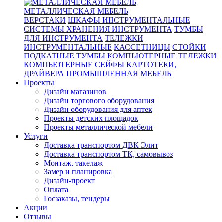
МЕТАЛЛИЧЕСКАЯ МЕБЕЛЬ
ВЕРСТАКИ
ШКАФЫ ИНСТРУМЕНТАЛЬНЫЕ
СИСТЕМЫ ХРАНЕНИЯ ИНСТРУМЕНТА
ТУМБЫ
ДЛЯ ИНСТРУМЕНТА
ТЕЛЕЖКИ
ИНСТРУМЕНТАЛЬНЫЕ
КАССЕТНИЦЫ
СТОЙКИ
ПОДКАТНЫЕ
ТУМБЫ КОМПЬЮТЕРНЫЕ
ТЕЛЕЖКИ
КОМПЬЮТЕРНЫЕ
СЕЙФЫ
КАРТОТЕКИ,
ДРАЙВЕРА
ПРОМЫШЛЕННАЯ МЕБЕЛЬ
Проекты
Дизайн магазинов
Дизайн торгового оборудования
Дизайн оборудования для аптек
Проекты детских площадок
Проекты металлической мебели
Услуги
Доставка транспортом ДВК Элит
Доставка транспортом ТК, самовывоз
Монтаж, такелаж
Замер и планировка
Дизайн-проект
Оплата
Госзаказы, тендеры
Акции
Отзывы