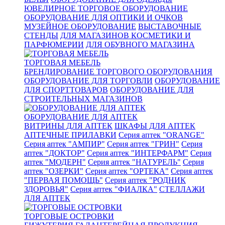
ЮВЕЛИРНОЕ ТОРГОВОЕ ОБОРУДОВАНИЕ
ОБОРУДОВАНИЕ ДЛЯ ОПТИКИ И ОЧКОВ
МУЗЕЙНОЕ ОБОРУДОВАНИЕ
ВЫСТАВОЧНЫЕ
СТЕНДЫ
ДЛЯ МАГАЗИНОВ КОСМЕТИКИ И
ПАРФЮМЕРИИ
ДЛЯ ОБУВНОГО МАГАЗИНА
ТОРГОВАЯ МЕБЕЛЬ
БРЕНДИРОВАНИЕ ТОРГОВОГО ОБОРУДОВАНИЯ
ОБОРУДОВАНИЕ ДЛЯ ТОРГОВЛИ
ОБОРУДОВАНИЕ
ДЛЯ СПОРТТОВАРОВ
ОБОРУДОВАНИЕ ДЛЯ
СТРОИТЕЛЬНЫХ МАГАЗИНОВ
ОБОРУДОВАНИЕ ДЛЯ АПТЕК
ВИТРИНЫ ДЛЯ АПТЕК
ШКАФЫ ДЛЯ АПТЕК
АПТЕЧНЫЕ ПРИЛАВКИ
Серия аптек "ORANGE"
Серия аптек "АМПИР"
Серия аптек "ГРИН"
Серия
аптек "ДОКТОР"
Серия аптек "ИНТЕРФАРМ"
Серия
аптек "МОДЕРН"
Серия аптек "НАТУРЕЛЬ"
Серия
аптек "ОЗЕРКИ"
Серия аптек "ОРТЕКА"
Серия аптек
"ПЕРВАЯ ПОМОЩЬ"
Серия аптек "РОДНИК
ЗДОРОВЬЯ"
Серия аптек "ФИАЛКА"
СТЕЛЛАЖИ
ДЛЯ АПТЕК
ТОРГОВЫЕ ОСТРОВКИ