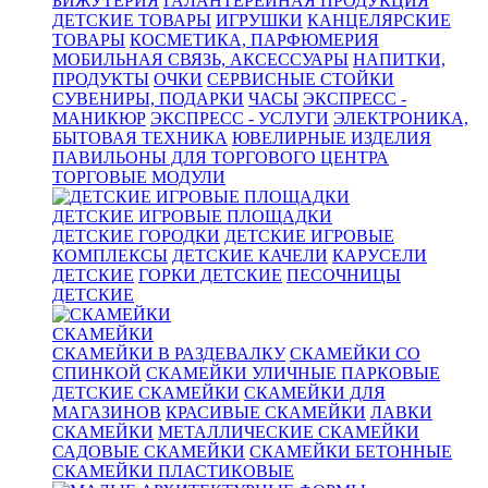
БИЖУТЕРИЯ
ГАЛАНТЕРЕЙНАЯ ПРОДУКЦИЯ
ДЕТСКИЕ ТОВАРЫ
ИГРУШКИ
КАНЦЕЛЯРСКИЕ
ТОВАРЫ
КОСМЕТИКА, ПАРФЮМЕРИЯ
МОБИЛЬНАЯ СВЯЗЬ, АКСЕССУАРЫ
НАПИТКИ,
ПРОДУКТЫ
ОЧКИ
СЕРВИСНЫЕ СТОЙКИ
СУВЕНИРЫ, ПОДАРКИ
ЧАСЫ
ЭКСПРЕСС -
МАНИКЮР
ЭКСПРЕСС - УСЛУГИ
ЭЛЕКТРОНИКА,
БЫТОВАЯ ТЕХНИКА
ЮВЕЛИРНЫЕ ИЗДЕЛИЯ
ПАВИЛЬОНЫ ДЛЯ ТОРГОВОГО ЦЕНТРА
ТОРГОВЫЕ МОДУЛИ
ДЕТСКИЕ ИГРОВЫЕ ПЛОЩАДКИ
ДЕТСКИЕ ГОРОДКИ
ДЕТСКИЕ ИГРОВЫЕ
КОМПЛЕКСЫ
ДЕТСКИЕ КАЧЕЛИ
КАРУСЕЛИ
ДЕТСКИЕ
ГОРКИ ДЕТСКИЕ
ПЕСОЧНИЦЫ
ДЕТСКИЕ
СКАМЕЙКИ
СКАМЕЙКИ В РАЗДЕВАЛКУ
СКАМЕЙКИ СО
СПИНКОЙ
СКАМЕЙКИ УЛИЧНЫЕ ПАРКОВЫЕ
ДЕТСКИЕ СКАМЕЙКИ
СКАМЕЙКИ ДЛЯ
МАГАЗИНОВ
КРАСИВЫЕ СКАМЕЙКИ
ЛАВКИ
СКАМЕЙКИ
МЕТАЛЛИЧЕСКИЕ СКАМЕЙКИ
САДОВЫЕ СКАМЕЙКИ
СКАМЕЙКИ БЕТОННЫЕ
СКАМЕЙКИ ПЛАСТИКОВЫЕ