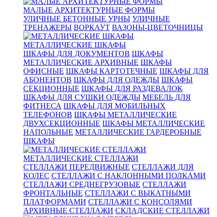
МАЛЫЕ АРХИТЕКТУРНЫЕ ФОРМЫ
УЛИЧНЫЕ БЕТОННЫЕ УРНЫ
УЛИЧНЫЕ
ТРЕНАЖЕРЫ
ВОРКАУТ
ВАЗОНЫ-ЦВЕТОЧНИЦЫ
МЕТАЛЛИЧЕСКИЕ ШКАФЫ
ШКАФЫ ДЛЯ ДОКУМЕНТОВ
ШКАФЫ
МЕТАЛЛИЧЕСКИЕ АРХИВНЫЕ
ШКАФЫ
ОФИСНЫЕ
ШКАФЫ КАРТОТЕЧНЫЕ
ШКАФЫ ДЛЯ
АБОНЕНТОВ
ШКАФЫ ДЛЯ ОДЕЖДЫ
ШКАФЫ
СЕКЦИОННЫЕ
ШКАФЫ ДЛЯ РАЗДЕВАЛОК
ШКАФЫ ДЛЯ СУШКИ ОДЕЖДЫ
МЕБЕЛЬ ДЛЯ
ФИТНЕСА
ШКАФЫ ДЛЯ МОБИЛЬНЫХ
ТЕЛЕФОНОВ
ШКАФЫ МЕТАЛЛИЧЕСКИЕ
ДВУХСЕКЦИОННЫЕ
ШКАФЫ МЕТАЛЛИЧЕСКИЕ
НАПОЛЬНЫЕ
МЕТАЛЛИЧЕСКИЕ ГАРДЕРОБНЫЕ
ШКАФЫ
МЕТАЛЛИЧЕСКИЕ СТЕЛЛАЖИ
СТЕЛЛАЖИ ПЕРЕДВИЖНЫЕ
СТЕЛЛАЖИ ДЛЯ
КОЛЕС
СТЕЛЛАЖИ С НАКЛОННЫМИ ПОЛКАМИ
СТЕЛЛАЖИ СРЕДНЕГРУЗОВЫЕ
СТЕЛЛАЖИ
ФРОНТАЛЬНЫЕ
СТЕЛЛАЖИ С ВЫКАТНЫМИ
ПЛАТФОРМАМИ
СТЕЛЛАЖИ С КОНСОЛЯМИ
АРХИВНЫЕ СТЕЛЛАЖИ
СКЛАДСКИЕ СТЕЛЛАЖИ