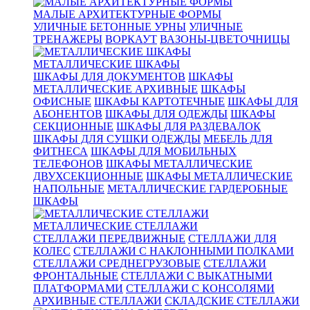
МАЛЫЕ АРХИТЕКТУРНЫЕ ФОРМЫ
УЛИЧНЫЕ БЕТОННЫЕ УРНЫ
УЛИЧНЫЕ
ТРЕНАЖЕРЫ
ВОРКАУТ
ВАЗОНЫ-ЦВЕТОЧНИЦЫ
МЕТАЛЛИЧЕСКИЕ ШКАФЫ
ШКАФЫ ДЛЯ ДОКУМЕНТОВ
ШКАФЫ
МЕТАЛЛИЧЕСКИЕ АРХИВНЫЕ
ШКАФЫ
ОФИСНЫЕ
ШКАФЫ КАРТОТЕЧНЫЕ
ШКАФЫ ДЛЯ
АБОНЕНТОВ
ШКАФЫ ДЛЯ ОДЕЖДЫ
ШКАФЫ
СЕКЦИОННЫЕ
ШКАФЫ ДЛЯ РАЗДЕВАЛОК
ШКАФЫ ДЛЯ СУШКИ ОДЕЖДЫ
МЕБЕЛЬ ДЛЯ
ФИТНЕСА
ШКАФЫ ДЛЯ МОБИЛЬНЫХ
ТЕЛЕФОНОВ
ШКАФЫ МЕТАЛЛИЧЕСКИЕ
ДВУХСЕКЦИОННЫЕ
ШКАФЫ МЕТАЛЛИЧЕСКИЕ
НАПОЛЬНЫЕ
МЕТАЛЛИЧЕСКИЕ ГАРДЕРОБНЫЕ
ШКАФЫ
МЕТАЛЛИЧЕСКИЕ СТЕЛЛАЖИ
СТЕЛЛАЖИ ПЕРЕДВИЖНЫЕ
СТЕЛЛАЖИ ДЛЯ
КОЛЕС
СТЕЛЛАЖИ С НАКЛОННЫМИ ПОЛКАМИ
СТЕЛЛАЖИ СРЕДНЕГРУЗОВЫЕ
СТЕЛЛАЖИ
ФРОНТАЛЬНЫЕ
СТЕЛЛАЖИ С ВЫКАТНЫМИ
ПЛАТФОРМАМИ
СТЕЛЛАЖИ С КОНСОЛЯМИ
АРХИВНЫЕ СТЕЛЛАЖИ
СКЛАДСКИЕ СТЕЛЛАЖИ