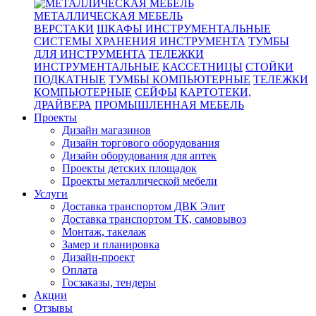
МЕТАЛЛИЧЕСКАЯ МЕБЕЛЬ
ВЕРСТАКИ
ШКАФЫ ИНСТРУМЕНТАЛЬНЫЕ
СИСТЕМЫ ХРАНЕНИЯ ИНСТРУМЕНТА
ТУМБЫ
ДЛЯ ИНСТРУМЕНТА
ТЕЛЕЖКИ
ИНСТРУМЕНТАЛЬНЫЕ
КАССЕТНИЦЫ
СТОЙКИ
ПОДКАТНЫЕ
ТУМБЫ КОМПЬЮТЕРНЫЕ
ТЕЛЕЖКИ
КОМПЬЮТЕРНЫЕ
СЕЙФЫ
КАРТОТЕКИ,
ДРАЙВЕРА
ПРОМЫШЛЕННАЯ МЕБЕЛЬ
Проекты
Дизайн магазинов
Дизайн торгового оборудования
Дизайн оборудования для аптек
Проекты детских площадок
Проекты металлической мебели
Услуги
Доставка транспортом ДВК Элит
Доставка транспортом ТК, самовывоз
Монтаж, такелаж
Замер и планировка
Дизайн-проект
Оплата
Госзаказы, тендеры
Акции
Отзывы