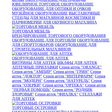
ЮВЕЛИРНОЕ ТОРГОВОЕ ОБОРУДОВАНИЕ
ОБОРУДОВАНИЕ ДЛЯ ОПТИКИ И ОЧКОВ
МУЗЕЙНОЕ ОБОРУДОВАНИЕ
ВЫСТАВОЧНЫЕ
СТЕНДЫ
ДЛЯ МАГАЗИНОВ КОСМЕТИКИ И
ПАРФЮМЕРИИ
ДЛЯ ОБУВНОГО МАГАЗИНА
ТОРГОВАЯ МЕБЕЛЬ
БРЕНДИРОВАНИЕ ТОРГОВОГО ОБОРУДОВАНИЯ
ОБОРУДОВАНИЕ ДЛЯ ТОРГОВЛИ
ОБОРУДОВАНИЕ
ДЛЯ СПОРТТОВАРОВ
ОБОРУДОВАНИЕ ДЛЯ
СТРОИТЕЛЬНЫХ МАГАЗИНОВ
ОБОРУДОВАНИЕ ДЛЯ АПТЕК
ВИТРИНЫ ДЛЯ АПТЕК
ШКАФЫ ДЛЯ АПТЕК
АПТЕЧНЫЕ ПРИЛАВКИ
Серия аптек "ORANGE"
Серия аптек "АМПИР"
Серия аптек "ГРИН"
Серия
аптек "ДОКТОР"
Серия аптек "ИНТЕРФАРМ"
Серия
аптек "МОДЕРН"
Серия аптек "НАТУРЕЛЬ"
Серия
аптек "ОЗЕРКИ"
Серия аптек "ОРТЕКА"
Серия аптек
"ПЕРВАЯ ПОМОЩЬ"
Серия аптек "РОДНИК
ЗДОРОВЬЯ"
Серия аптек "ФИАЛКА"
СТЕЛЛАЖИ
ДЛЯ АПТЕК
ТОРГОВЫЕ ОСТРОВКИ