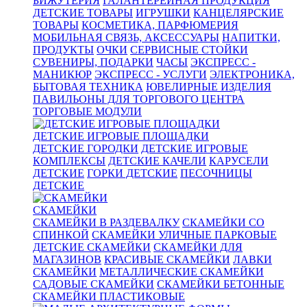
БИЖУТЕРИЯ
ГАЛАНТЕРЕЙНАЯ ПРОДУКЦИЯ
ДЕТСКИЕ ТОВАРЫ
ИГРУШКИ
КАНЦЕЛЯРСКИЕ
ТОВАРЫ
КОСМЕТИКА, ПАРФЮМЕРИЯ
МОБИЛЬНАЯ СВЯЗЬ, АКСЕССУАРЫ
НАПИТКИ,
ПРОДУКТЫ
ОЧКИ
СЕРВИСНЫЕ СТОЙКИ
СУВЕНИРЫ, ПОДАРКИ
ЧАСЫ
ЭКСПРЕСС -
МАНИКЮР
ЭКСПРЕСС - УСЛУГИ
ЭЛЕКТРОНИКА,
БЫТОВАЯ ТЕХНИКА
ЮВЕЛИРНЫЕ ИЗДЕЛИЯ
ПАВИЛЬОНЫ ДЛЯ ТОРГОВОГО ЦЕНТРА
ТОРГОВЫЕ МОДУЛИ
ДЕТСКИЕ ИГРОВЫЕ ПЛОЩАДКИ
ДЕТСКИЕ ГОРОДКИ
ДЕТСКИЕ ИГРОВЫЕ
КОМПЛЕКСЫ
ДЕТСКИЕ КАЧЕЛИ
КАРУСЕЛИ
ДЕТСКИЕ
ГОРКИ ДЕТСКИЕ
ПЕСОЧНИЦЫ
ДЕТСКИЕ
СКАМЕЙКИ
СКАМЕЙКИ В РАЗДЕВАЛКУ
СКАМЕЙКИ СО
СПИНКОЙ
СКАМЕЙКИ УЛИЧНЫЕ ПАРКОВЫЕ
ДЕТСКИЕ СКАМЕЙКИ
СКАМЕЙКИ ДЛЯ
МАГАЗИНОВ
КРАСИВЫЕ СКАМЕЙКИ
ЛАВКИ
СКАМЕЙКИ
МЕТАЛЛИЧЕСКИЕ СКАМЕЙКИ
САДОВЫЕ СКАМЕЙКИ
СКАМЕЙКИ БЕТОННЫЕ
СКАМЕЙКИ ПЛАСТИКОВЫЕ