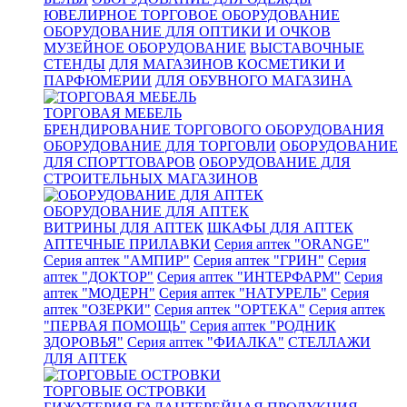
ЮВЕЛИРНОЕ ТОРГОВОЕ ОБОРУДОВАНИЕ
ОБОРУДОВАНИЕ ДЛЯ ОПТИКИ И ОЧКОВ
МУЗЕЙНОЕ ОБОРУДОВАНИЕ
ВЫСТАВОЧНЫЕ
СТЕНДЫ
ДЛЯ МАГАЗИНОВ КОСМЕТИКИ И
ПАРФЮМЕРИИ
ДЛЯ ОБУВНОГО МАГАЗИНА
ТОРГОВАЯ МЕБЕЛЬ
БРЕНДИРОВАНИЕ ТОРГОВОГО ОБОРУДОВАНИЯ
ОБОРУДОВАНИЕ ДЛЯ ТОРГОВЛИ
ОБОРУДОВАНИЕ
ДЛЯ СПОРТТОВАРОВ
ОБОРУДОВАНИЕ ДЛЯ
СТРОИТЕЛЬНЫХ МАГАЗИНОВ
ОБОРУДОВАНИЕ ДЛЯ АПТЕК
ВИТРИНЫ ДЛЯ АПТЕК
ШКАФЫ ДЛЯ АПТЕК
АПТЕЧНЫЕ ПРИЛАВКИ
Серия аптек "ORANGE"
Серия аптек "АМПИР"
Серия аптек "ГРИН"
Серия
аптек "ДОКТОР"
Серия аптек "ИНТЕРФАРМ"
Серия
аптек "МОДЕРН"
Серия аптек "НАТУРЕЛЬ"
Серия
аптек "ОЗЕРКИ"
Серия аптек "ОРТЕКА"
Серия аптек
"ПЕРВАЯ ПОМОЩЬ"
Серия аптек "РОДНИК
ЗДОРОВЬЯ"
Серия аптек "ФИАЛКА"
СТЕЛЛАЖИ
ДЛЯ АПТЕК
ТОРГОВЫЕ ОСТРОВКИ