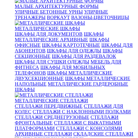
МАЛЫЕ АРХИТЕКТУРНЫЕ ФОРМЫ
УЛИЧНЫЕ БЕТОННЫЕ УРНЫ
УЛИЧНЫЕ
ТРЕНАЖЕРЫ
ВОРКАУТ
ВАЗОНЫ-ЦВЕТОЧНИЦЫ
МЕТАЛЛИЧЕСКИЕ ШКАФЫ
ШКАФЫ ДЛЯ ДОКУМЕНТОВ
ШКАФЫ
МЕТАЛЛИЧЕСКИЕ АРХИВНЫЕ
ШКАФЫ
ОФИСНЫЕ
ШКАФЫ КАРТОТЕЧНЫЕ
ШКАФЫ ДЛЯ
АБОНЕНТОВ
ШКАФЫ ДЛЯ ОДЕЖДЫ
ШКАФЫ
СЕКЦИОННЫЕ
ШКАФЫ ДЛЯ РАЗДЕВАЛОК
ШКАФЫ ДЛЯ СУШКИ ОДЕЖДЫ
МЕБЕЛЬ ДЛЯ
ФИТНЕСА
ШКАФЫ ДЛЯ МОБИЛЬНЫХ
ТЕЛЕФОНОВ
ШКАФЫ МЕТАЛЛИЧЕСКИЕ
ДВУХСЕКЦИОННЫЕ
ШКАФЫ МЕТАЛЛИЧЕСКИЕ
НАПОЛЬНЫЕ
МЕТАЛЛИЧЕСКИЕ ГАРДЕРОБНЫЕ
ШКАФЫ
МЕТАЛЛИЧЕСКИЕ СТЕЛЛАЖИ
СТЕЛЛАЖИ ПЕРЕДВИЖНЫЕ
СТЕЛЛАЖИ ДЛЯ
КОЛЕС
СТЕЛЛАЖИ С НАКЛОННЫМИ ПОЛКАМИ
СТЕЛЛАЖИ СРЕДНЕГРУЗОВЫЕ
СТЕЛЛАЖИ
ФРОНТАЛЬНЫЕ
СТЕЛЛАЖИ С ВЫКАТНЫМИ
ПЛАТФОРМАМИ
СТЕЛЛАЖИ С КОНСОЛЯМИ
АРХИВНЫЕ СТЕЛЛАЖИ
СКЛАДСКИЕ СТЕЛЛАЖИ