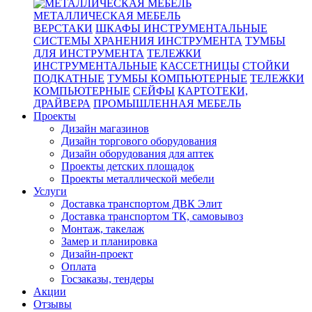
МЕТАЛЛИЧЕСКАЯ МЕБЕЛЬ
ВЕРСТАКИ
ШКАФЫ ИНСТРУМЕНТАЛЬНЫЕ
СИСТЕМЫ ХРАНЕНИЯ ИНСТРУМЕНТА
ТУМБЫ
ДЛЯ ИНСТРУМЕНТА
ТЕЛЕЖКИ
ИНСТРУМЕНТАЛЬНЫЕ
КАССЕТНИЦЫ
СТОЙКИ
ПОДКАТНЫЕ
ТУМБЫ КОМПЬЮТЕРНЫЕ
ТЕЛЕЖКИ
КОМПЬЮТЕРНЫЕ
СЕЙФЫ
КАРТОТЕКИ,
ДРАЙВЕРА
ПРОМЫШЛЕННАЯ МЕБЕЛЬ
Проекты
Дизайн магазинов
Дизайн торгового оборудования
Дизайн оборудования для аптек
Проекты детских площадок
Проекты металлической мебели
Услуги
Доставка транспортом ДВК Элит
Доставка транспортом ТК, самовывоз
Монтаж, такелаж
Замер и планировка
Дизайн-проект
Оплата
Госзаказы, тендеры
Акции
Отзывы