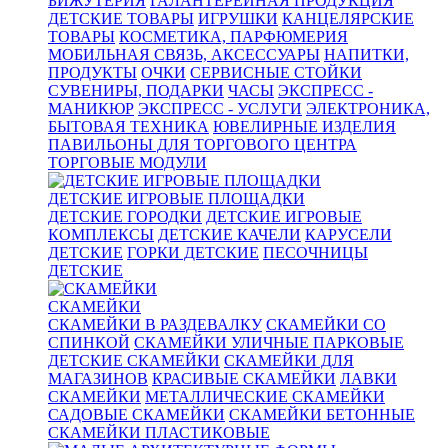
БИЖУТЕРИЯ
ГАЛАНТЕРЕЙНАЯ ПРОДУКЦИЯ
ДЕТСКИЕ ТОВАРЫ
ИГРУШКИ
КАНЦЕЛЯРСКИЕ
ТОВАРЫ
КОСМЕТИКА, ПАРФЮМЕРИЯ
МОБИЛЬНАЯ СВЯЗЬ, АКСЕССУАРЫ
НАПИТКИ,
ПРОДУКТЫ
ОЧКИ
СЕРВИСНЫЕ СТОЙКИ
СУВЕНИРЫ, ПОДАРКИ
ЧАСЫ
ЭКСПРЕСС -
МАНИКЮР
ЭКСПРЕСС - УСЛУГИ
ЭЛЕКТРОНИКА,
БЫТОВАЯ ТЕХНИКА
ЮВЕЛИРНЫЕ ИЗДЕЛИЯ
ПАВИЛЬОНЫ ДЛЯ ТОРГОВОГО ЦЕНТРА
ТОРГОВЫЕ МОДУЛИ
ДЕТСКИЕ ИГРОВЫЕ ПЛОЩАДКИ
ДЕТСКИЕ ГОРОДКИ
ДЕТСКИЕ ИГРОВЫЕ
КОМПЛЕКСЫ
ДЕТСКИЕ КАЧЕЛИ
КАРУСЕЛИ
ДЕТСКИЕ
ГОРКИ ДЕТСКИЕ
ПЕСОЧНИЦЫ
ДЕТСКИЕ
СКАМЕЙКИ
СКАМЕЙКИ В РАЗДЕВАЛКУ
СКАМЕЙКИ СО
СПИНКОЙ
СКАМЕЙКИ УЛИЧНЫЕ ПАРКОВЫЕ
ДЕТСКИЕ СКАМЕЙКИ
СКАМЕЙКИ ДЛЯ
МАГАЗИНОВ
КРАСИВЫЕ СКАМЕЙКИ
ЛАВКИ
СКАМЕЙКИ
МЕТАЛЛИЧЕСКИЕ СКАМЕЙКИ
САДОВЫЕ СКАМЕЙКИ
СКАМЕЙКИ БЕТОННЫЕ
СКАМЕЙКИ ПЛАСТИКОВЫЕ