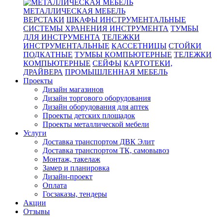
МЕТАЛЛИЧЕСКАЯ МЕБЕЛЬ
ВЕРСТАКИ
ШКАФЫ ИНСТРУМЕНТАЛЬНЫЕ
СИСТЕМЫ ХРАНЕНИЯ ИНСТРУМЕНТА
ТУМБЫ
ДЛЯ ИНСТРУМЕНТА
ТЕЛЕЖКИ
ИНСТРУМЕНТАЛЬНЫЕ
КАССЕТНИЦЫ
СТОЙКИ
ПОДКАТНЫЕ
ТУМБЫ КОМПЬЮТЕРНЫЕ
ТЕЛЕЖКИ
КОМПЬЮТЕРНЫЕ
СЕЙФЫ
КАРТОТЕКИ,
ДРАЙВЕРА
ПРОМЫШЛЕННАЯ МЕБЕЛЬ
Проекты
Дизайн магазинов
Дизайн торгового оборудования
Дизайн оборудования для аптек
Проекты детских площадок
Проекты металлической мебели
Услуги
Доставка транспортом ДВК Элит
Доставка транспортом ТК, самовывоз
Монтаж, такелаж
Замер и планировка
Дизайн-проект
Оплата
Госзаказы, тендеры
Акции
Отзывы