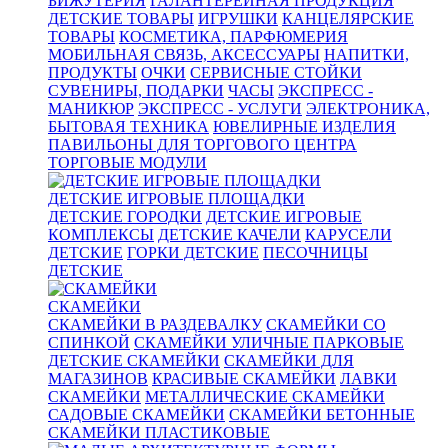
БИЖУТЕРИЯ
ГАЛАНТЕРЕЙНАЯ ПРОДУКЦИЯ
ДЕТСКИЕ ТОВАРЫ
ИГРУШКИ
КАНЦЕЛЯРСКИЕ
ТОВАРЫ
КОСМЕТИКА, ПАРФЮМЕРИЯ
МОБИЛЬНАЯ СВЯЗЬ, АКСЕССУАРЫ
НАПИТКИ,
ПРОДУКТЫ
ОЧКИ
СЕРВИСНЫЕ СТОЙКИ
СУВЕНИРЫ, ПОДАРКИ
ЧАСЫ
ЭКСПРЕСС -
МАНИКЮР
ЭКСПРЕСС - УСЛУГИ
ЭЛЕКТРОНИКА,
БЫТОВАЯ ТЕХНИКА
ЮВЕЛИРНЫЕ ИЗДЕЛИЯ
ПАВИЛЬОНЫ ДЛЯ ТОРГОВОГО ЦЕНТРА
ТОРГОВЫЕ МОДУЛИ
ДЕТСКИЕ ИГРОВЫЕ ПЛОЩАДКИ
ДЕТСКИЕ ГОРОДКИ
ДЕТСКИЕ ИГРОВЫЕ
КОМПЛЕКСЫ
ДЕТСКИЕ КАЧЕЛИ
КАРУСЕЛИ
ДЕТСКИЕ
ГОРКИ ДЕТСКИЕ
ПЕСОЧНИЦЫ
ДЕТСКИЕ
СКАМЕЙКИ
СКАМЕЙКИ В РАЗДЕВАЛКУ
СКАМЕЙКИ СО
СПИНКОЙ
СКАМЕЙКИ УЛИЧНЫЕ ПАРКОВЫЕ
ДЕТСКИЕ СКАМЕЙКИ
СКАМЕЙКИ ДЛЯ
МАГАЗИНОВ
КРАСИВЫЕ СКАМЕЙКИ
ЛАВКИ
СКАМЕЙКИ
МЕТАЛЛИЧЕСКИЕ СКАМЕЙКИ
САДОВЫЕ СКАМЕЙКИ
СКАМЕЙКИ БЕТОННЫЕ
СКАМЕЙКИ ПЛАСТИКОВЫЕ