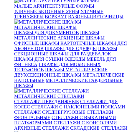
МАЛЫЕ АРХИТЕКТУРНЫЕ ФОРМЫ
УЛИЧНЫЕ БЕТОННЫЕ УРНЫ
УЛИЧНЫЕ
ТРЕНАЖЕРЫ
ВОРКАУТ
ВАЗОНЫ-ЦВЕТОЧНИЦЫ
МЕТАЛЛИЧЕСКИЕ ШКАФЫ
ШКАФЫ ДЛЯ ДОКУМЕНТОВ
ШКАФЫ
МЕТАЛЛИЧЕСКИЕ АРХИВНЫЕ
ШКАФЫ
ОФИСНЫЕ
ШКАФЫ КАРТОТЕЧНЫЕ
ШКАФЫ ДЛЯ
АБОНЕНТОВ
ШКАФЫ ДЛЯ ОДЕЖДЫ
ШКАФЫ
СЕКЦИОННЫЕ
ШКАФЫ ДЛЯ РАЗДЕВАЛОК
ШКАФЫ ДЛЯ СУШКИ ОДЕЖДЫ
МЕБЕЛЬ ДЛЯ
ФИТНЕСА
ШКАФЫ ДЛЯ МОБИЛЬНЫХ
ТЕЛЕФОНОВ
ШКАФЫ МЕТАЛЛИЧЕСКИЕ
ДВУХСЕКЦИОННЫЕ
ШКАФЫ МЕТАЛЛИЧЕСКИЕ
НАПОЛЬНЫЕ
МЕТАЛЛИЧЕСКИЕ ГАРДЕРОБНЫЕ
ШКАФЫ
МЕТАЛЛИЧЕСКИЕ СТЕЛЛАЖИ
СТЕЛЛАЖИ ПЕРЕДВИЖНЫЕ
СТЕЛЛАЖИ ДЛЯ
КОЛЕС
СТЕЛЛАЖИ С НАКЛОННЫМИ ПОЛКАМИ
СТЕЛЛАЖИ СРЕДНЕГРУЗОВЫЕ
СТЕЛЛАЖИ
ФРОНТАЛЬНЫЕ
СТЕЛЛАЖИ С ВЫКАТНЫМИ
ПЛАТФОРМАМИ
СТЕЛЛАЖИ С КОНСОЛЯМИ
АРХИВНЫЕ СТЕЛЛАЖИ
СКЛАДСКИЕ СТЕЛЛАЖИ