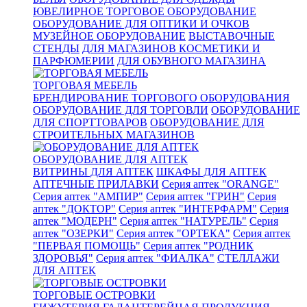
ЮВЕЛИРНОЕ ТОРГОВОЕ ОБОРУДОВАНИЕ
ОБОРУДОВАНИЕ ДЛЯ ОПТИКИ И ОЧКОВ
МУЗЕЙНОЕ ОБОРУДОВАНИЕ
ВЫСТАВОЧНЫЕ
СТЕНДЫ
ДЛЯ МАГАЗИНОВ КОСМЕТИКИ И
ПАРФЮМЕРИИ
ДЛЯ ОБУВНОГО МАГАЗИНА
ТОРГОВАЯ МЕБЕЛЬ
БРЕНДИРОВАНИЕ ТОРГОВОГО ОБОРУДОВАНИЯ
ОБОРУДОВАНИЕ ДЛЯ ТОРГОВЛИ
ОБОРУДОВАНИЕ
ДЛЯ СПОРТТОВАРОВ
ОБОРУДОВАНИЕ ДЛЯ
СТРОИТЕЛЬНЫХ МАГАЗИНОВ
ОБОРУДОВАНИЕ ДЛЯ АПТЕК
ВИТРИНЫ ДЛЯ АПТЕК
ШКАФЫ ДЛЯ АПТЕК
АПТЕЧНЫЕ ПРИЛАВКИ
Серия аптек "ORANGE"
Серия аптек "АМПИР"
Серия аптек "ГРИН"
Серия
аптек "ДОКТОР"
Серия аптек "ИНТЕРФАРМ"
Серия
аптек "МОДЕРН"
Серия аптек "НАТУРЕЛЬ"
Серия
аптек "ОЗЕРКИ"
Серия аптек "ОРТЕКА"
Серия аптек
"ПЕРВАЯ ПОМОЩЬ"
Серия аптек "РОДНИК
ЗДОРОВЬЯ"
Серия аптек "ФИАЛКА"
СТЕЛЛАЖИ
ДЛЯ АПТЕК
ТОРГОВЫЕ ОСТРОВКИ