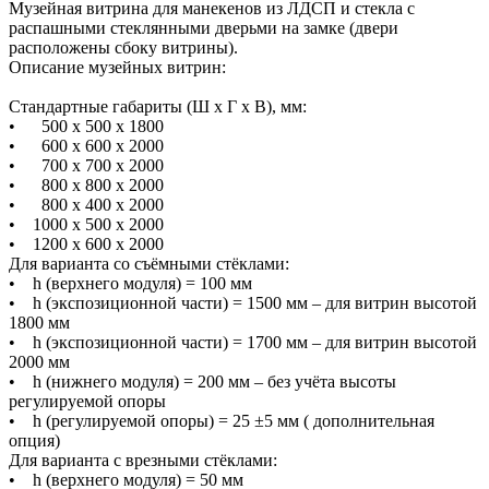
Музейная витрина для манекенов из ЛДСП и стекла с
распашными стеклянными дверьми на замке (двери
расположены сбоку витрины).
Описание музейных витрин:
Стандартные габариты (Ш х Г х В), мм:
• 500 х 500 х 1800
• 600 х 600 х 2000
• 700 х 700 х 2000
• 800 х 800 х 2000
• 800 х 400 х 2000
• 1000 х 500 х 2000
• 1200 х 600 х 2000
Для варианта со съёмными стёклами:
• h (верхнего модуля) = 100 мм
• h (экспозиционной части) = 1500 мм – для витрин высотой
1800 мм
• h (экспозиционной части) = 1700 мм – для витрин высотой
2000 мм
• h (нижнего модуля) = 200 мм – без учёта высоты
регулируемой опоры
• h (регулируемой опоры) = 25 ±5 мм ( дополнительная
опция)
Для варианта с врезными стёклами:
• h (верхнего модуля) = 50 мм