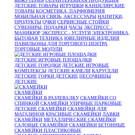
БИЖУТЕРИЯ
ГАЛАНТЕРЕЙНАЯ ПРОДУКЦИЯ
ДЕТСКИЕ ТОВАРЫ
ИГРУШКИ
КАНЦЕЛЯРСКИЕ
ТОВАРЫ
КОСМЕТИКА, ПАРФЮМЕРИЯ
МОБИЛЬНАЯ СВЯЗЬ, АКСЕССУАРЫ
НАПИТКИ,
ПРОДУКТЫ
ОЧКИ
СЕРВИСНЫЕ СТОЙКИ
СУВЕНИРЫ, ПОДАРКИ
ЧАСЫ
ЭКСПРЕСС -
МАНИКЮР
ЭКСПРЕСС - УСЛУГИ
ЭЛЕКТРОНИКА,
БЫТОВАЯ ТЕХНИКА
ЮВЕЛИРНЫЕ ИЗДЕЛИЯ
ПАВИЛЬОНЫ ДЛЯ ТОРГОВОГО ЦЕНТРА
ТОРГОВЫЕ МОДУЛИ
ДЕТСКИЕ ИГРОВЫЕ ПЛОЩАДКИ
ДЕТСКИЕ ГОРОДКИ
ДЕТСКИЕ ИГРОВЫЕ
КОМПЛЕКСЫ
ДЕТСКИЕ КАЧЕЛИ
КАРУСЕЛИ
ДЕТСКИЕ
ГОРКИ ДЕТСКИЕ
ПЕСОЧНИЦЫ
ДЕТСКИЕ
СКАМЕЙКИ
СКАМЕЙКИ В РАЗДЕВАЛКУ
СКАМЕЙКИ СО
СПИНКОЙ
СКАМЕЙКИ УЛИЧНЫЕ ПАРКОВЫЕ
ДЕТСКИЕ СКАМЕЙКИ
СКАМЕЙКИ ДЛЯ
МАГАЗИНОВ
КРАСИВЫЕ СКАМЕЙКИ
ЛАВКИ
СКАМЕЙКИ
МЕТАЛЛИЧЕСКИЕ СКАМЕЙКИ
САДОВЫЕ СКАМЕЙКИ
СКАМЕЙКИ БЕТОННЫЕ
СКАМЕЙКИ ПЛАСТИКОВЫЕ