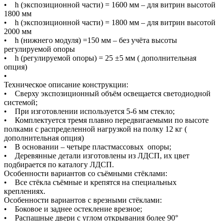
• h (экспозиционной части) = 1600 мм – для витрин высотой
1800 мм
• h (экспозиционной части) = 1800 мм – для витрин высотой
2000 мм
• h (нижнего модуля) =150 мм – без учёта высоты
регулируемой опоры
• h (регулируемой опоры) = 25 ±5 мм ( дополнительная
опция)
•
Техническое описание конструкции:
• Сверху экспозиционный объём освещается светодиодной
системой;
• При изготовлении используется 5-6 мм стекло;
• Комплектуется тремя плавно передвигаемыми по высоте
полками с распределенной нагрузкой на полку 12 кг (
дополнительная опция)
• В основании – четыре пластмассовых опоры;
• Деревянные детали изготовлены из ЛДСП, их цвет
подбирается по каталогу ЛДСП.
Особенности вариантов со съёмными стёклами:
• Все стёкла съёмные и крепятся на специальных
креплениях.
Особенности вариантов с врезными стёклами:
• Боковое и заднее остекление врезное;
• Распашные двери с углом открывания более 90°