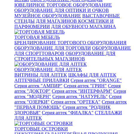
ЮВЕЛИРНОЕ ТОРГОВОЕ ОБОРУДОВАНИЕ
ОБОРУДОВАНИЕ ДЛЯ ОПТИКИ И ОЧКОВ
МУЗЕЙНОЕ ОБОРУДОВАНИЕ
ВЫСТАВОЧНЫЕ
СТЕНДЫ
ДЛЯ МАГАЗИНОВ КОСМЕТИКИ И
ПАРФЮМЕРИИ
ДЛЯ ОБУВНОГО МАГАЗИНА
ТОРГОВАЯ МЕБЕЛЬ
БРЕНДИРОВАНИЕ ТОРГОВОГО ОБОРУДОВАНИЯ
ОБОРУДОВАНИЕ ДЛЯ ТОРГОВЛИ
ОБОРУДОВАНИЕ
ДЛЯ СПОРТТОВАРОВ
ОБОРУДОВАНИЕ ДЛЯ
СТРОИТЕЛЬНЫХ МАГАЗИНОВ
ОБОРУДОВАНИЕ ДЛЯ АПТЕК
ВИТРИНЫ ДЛЯ АПТЕК
ШКАФЫ ДЛЯ АПТЕК
АПТЕЧНЫЕ ПРИЛАВКИ
Серия аптек "ORANGE"
Серия аптек "АМПИР"
Серия аптек "ГРИН"
Серия
аптек "ДОКТОР"
Серия аптек "ИНТЕРФАРМ"
Серия
аптек "МОДЕРН"
Серия аптек "НАТУРЕЛЬ"
Серия
аптек "ОЗЕРКИ"
Серия аптек "ОРТЕКА"
Серия аптек
"ПЕРВАЯ ПОМОЩЬ"
Серия аптек "РОДНИК
ЗДОРОВЬЯ"
Серия аптек "ФИАЛКА"
СТЕЛЛАЖИ
ДЛЯ АПТЕК
ТОРГОВЫЕ ОСТРОВКИ