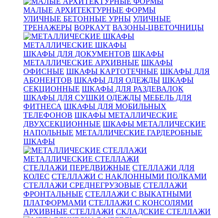
МАЛЫЕ АРХИТЕКТУРНЫЕ ФОРМЫ
УЛИЧНЫЕ БЕТОННЫЕ УРНЫ
УЛИЧНЫЕ
ТРЕНАЖЕРЫ
ВОРКАУТ
ВАЗОНЫ-ЦВЕТОЧНИЦЫ
МЕТАЛЛИЧЕСКИЕ ШКАФЫ
ШКАФЫ ДЛЯ ДОКУМЕНТОВ
ШКАФЫ
МЕТАЛЛИЧЕСКИЕ АРХИВНЫЕ
ШКАФЫ
ОФИСНЫЕ
ШКАФЫ КАРТОТЕЧНЫЕ
ШКАФЫ ДЛЯ
АБОНЕНТОВ
ШКАФЫ ДЛЯ ОДЕЖДЫ
ШКАФЫ
СЕКЦИОННЫЕ
ШКАФЫ ДЛЯ РАЗДЕВАЛОК
ШКАФЫ ДЛЯ СУШКИ ОДЕЖДЫ
МЕБЕЛЬ ДЛЯ
ФИТНЕСА
ШКАФЫ ДЛЯ МОБИЛЬНЫХ
ТЕЛЕФОНОВ
ШКАФЫ МЕТАЛЛИЧЕСКИЕ
ДВУХСЕКЦИОННЫЕ
ШКАФЫ МЕТАЛЛИЧЕСКИЕ
НАПОЛЬНЫЕ
МЕТАЛЛИЧЕСКИЕ ГАРДЕРОБНЫЕ
ШКАФЫ
МЕТАЛЛИЧЕСКИЕ СТЕЛЛАЖИ
СТЕЛЛАЖИ ПЕРЕДВИЖНЫЕ
СТЕЛЛАЖИ ДЛЯ
КОЛЕС
СТЕЛЛАЖИ С НАКЛОННЫМИ ПОЛКАМИ
СТЕЛЛАЖИ СРЕДНЕГРУЗОВЫЕ
СТЕЛЛАЖИ
ФРОНТАЛЬНЫЕ
СТЕЛЛАЖИ С ВЫКАТНЫМИ
ПЛАТФОРМАМИ
СТЕЛЛАЖИ С КОНСОЛЯМИ
АРХИВНЫЕ СТЕЛЛАЖИ
СКЛАДСКИЕ СТЕЛЛАЖИ