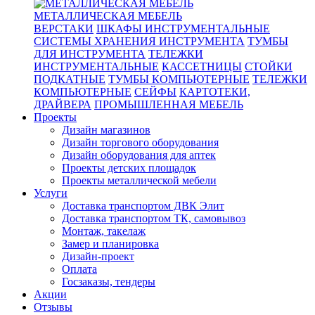
МЕТАЛЛИЧЕСКАЯ МЕБЕЛЬ
ВЕРСТАКИ
ШКАФЫ ИНСТРУМЕНТАЛЬНЫЕ
СИСТЕМЫ ХРАНЕНИЯ ИНСТРУМЕНТА
ТУМБЫ
ДЛЯ ИНСТРУМЕНТА
ТЕЛЕЖКИ
ИНСТРУМЕНТАЛЬНЫЕ
КАССЕТНИЦЫ
СТОЙКИ
ПОДКАТНЫЕ
ТУМБЫ КОМПЬЮТЕРНЫЕ
ТЕЛЕЖКИ
КОМПЬЮТЕРНЫЕ
СЕЙФЫ
КАРТОТЕКИ,
ДРАЙВЕРА
ПРОМЫШЛЕННАЯ МЕБЕЛЬ
Проекты
Дизайн магазинов
Дизайн торгового оборудования
Дизайн оборудования для аптек
Проекты детских площадок
Проекты металлической мебели
Услуги
Доставка транспортом ДВК Элит
Доставка транспортом ТК, самовывоз
Монтаж, такелаж
Замер и планировка
Дизайн-проект
Оплата
Госзаказы, тендеры
Акции
Отзывы