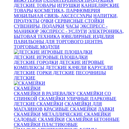
БИЖУТЕРИЯ
ГАЛАНТЕРЕЙНАЯ ПРОДУКЦИЯ
ДЕТСКИЕ ТОВАРЫ
ИГРУШКИ
КАНЦЕЛЯРСКИЕ
ТОВАРЫ
КОСМЕТИКА, ПАРФЮМЕРИЯ
МОБИЛЬНАЯ СВЯЗЬ, АКСЕССУАРЫ
НАПИТКИ,
ПРОДУКТЫ
ОЧКИ
СЕРВИСНЫЕ СТОЙКИ
СУВЕНИРЫ, ПОДАРКИ
ЧАСЫ
ЭКСПРЕСС -
МАНИКЮР
ЭКСПРЕСС - УСЛУГИ
ЭЛЕКТРОНИКА,
БЫТОВАЯ ТЕХНИКА
ЮВЕЛИРНЫЕ ИЗДЕЛИЯ
ПАВИЛЬОНЫ ДЛЯ ТОРГОВОГО ЦЕНТРА
ТОРГОВЫЕ МОДУЛИ
ДЕТСКИЕ ИГРОВЫЕ ПЛОЩАДКИ
ДЕТСКИЕ ГОРОДКИ
ДЕТСКИЕ ИГРОВЫЕ
КОМПЛЕКСЫ
ДЕТСКИЕ КАЧЕЛИ
КАРУСЕЛИ
ДЕТСКИЕ
ГОРКИ ДЕТСКИЕ
ПЕСОЧНИЦЫ
ДЕТСКИЕ
СКАМЕЙКИ
СКАМЕЙКИ В РАЗДЕВАЛКУ
СКАМЕЙКИ СО
СПИНКОЙ
СКАМЕЙКИ УЛИЧНЫЕ ПАРКОВЫЕ
ДЕТСКИЕ СКАМЕЙКИ
СКАМЕЙКИ ДЛЯ
МАГАЗИНОВ
КРАСИВЫЕ СКАМЕЙКИ
ЛАВКИ
СКАМЕЙКИ
МЕТАЛЛИЧЕСКИЕ СКАМЕЙКИ
САДОВЫЕ СКАМЕЙКИ
СКАМЕЙКИ БЕТОННЫЕ
СКАМЕЙКИ ПЛАСТИКОВЫЕ