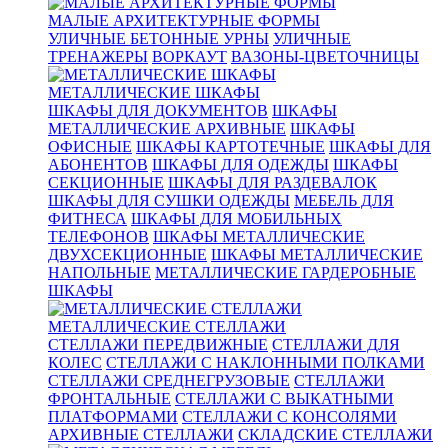
МАЛЫЕ АРХИТЕКТУРНЫЕ ФОРМЫ
УЛИЧНЫЕ БЕТОННЫЕ УРНЫ
УЛИЧНЫЕ
ТРЕНАЖЕРЫ
ВОРКАУТ
ВАЗОНЫ-ЦВЕТОЧНИЦЫ
МЕТАЛЛИЧЕСКИЕ ШКАФЫ
ШКАФЫ ДЛЯ ДОКУМЕНТОВ
ШКАФЫ
МЕТАЛЛИЧЕСКИЕ АРХИВНЫЕ
ШКАФЫ
ОФИСНЫЕ
ШКАФЫ КАРТОТЕЧНЫЕ
ШКАФЫ ДЛЯ
АБОНЕНТОВ
ШКАФЫ ДЛЯ ОДЕЖДЫ
ШКАФЫ
СЕКЦИОННЫЕ
ШКАФЫ ДЛЯ РАЗДЕВАЛОК
ШКАФЫ ДЛЯ СУШКИ ОДЕЖДЫ
МЕБЕЛЬ ДЛЯ
ФИТНЕСА
ШКАФЫ ДЛЯ МОБИЛЬНЫХ
ТЕЛЕФОНОВ
ШКАФЫ МЕТАЛЛИЧЕСКИЕ
ДВУХСЕКЦИОННЫЕ
ШКАФЫ МЕТАЛЛИЧЕСКИЕ
НАПОЛЬНЫЕ
МЕТАЛЛИЧЕСКИЕ ГАРДЕРОБНЫЕ
ШКАФЫ
МЕТАЛЛИЧЕСКИЕ СТЕЛЛАЖИ
СТЕЛЛАЖИ ПЕРЕДВИЖНЫЕ
СТЕЛЛАЖИ ДЛЯ
КОЛЕС
СТЕЛЛАЖИ С НАКЛОННЫМИ ПОЛКАМИ
СТЕЛЛАЖИ СРЕДНЕГРУЗОВЫЕ
СТЕЛЛАЖИ
ФРОНТАЛЬНЫЕ
СТЕЛЛАЖИ С ВЫКАТНЫМИ
ПЛАТФОРМАМИ
СТЕЛЛАЖИ С КОНСОЛЯМИ
АРХИВНЫЕ СТЕЛЛАЖИ
СКЛАДСКИЕ СТЕЛЛАЖИ