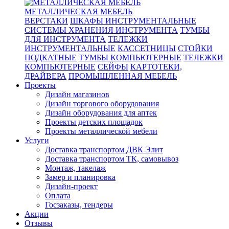
МЕТАЛЛИЧЕСКАЯ МЕБЕЛЬ
ВЕРСТАКИ
ШКАФЫ ИНСТРУМЕНТАЛЬНЫЕ
СИСТЕМЫ ХРАНЕНИЯ ИНСТРУМЕНТА
ТУМБЫ
ДЛЯ ИНСТРУМЕНТА
ТЕЛЕЖКИ
ИНСТРУМЕНТАЛЬНЫЕ
КАССЕТНИЦЫ
СТОЙКИ
ПОДКАТНЫЕ
ТУМБЫ КОМПЬЮТЕРНЫЕ
ТЕЛЕЖКИ
КОМПЬЮТЕРНЫЕ
СЕЙФЫ
КАРТОТЕКИ,
ДРАЙВЕРА
ПРОМЫШЛЕННАЯ МЕБЕЛЬ
Проекты
Дизайн магазинов
Дизайн торгового оборудования
Дизайн оборудования для аптек
Проекты детских площадок
Проекты металлической мебели
Услуги
Доставка транспортом ДВК Элит
Доставка транспортом ТК, самовывоз
Монтаж, такелаж
Замер и планировка
Дизайн-проект
Оплата
Госзаказы, тендеры
Акции
Отзывы