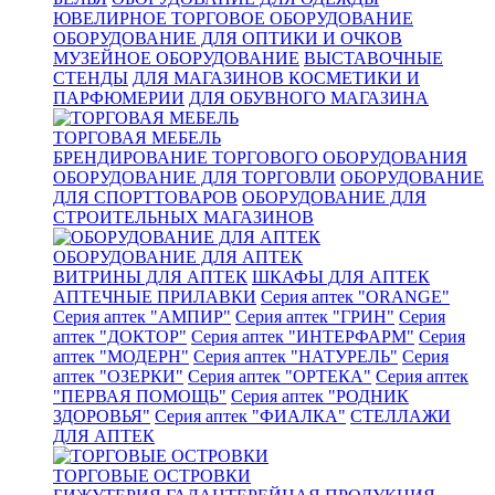
ЮВЕЛИРНОЕ ТОРГОВОЕ ОБОРУДОВАНИЕ
ОБОРУДОВАНИЕ ДЛЯ ОПТИКИ И ОЧКОВ
МУЗЕЙНОЕ ОБОРУДОВАНИЕ
ВЫСТАВОЧНЫЕ
СТЕНДЫ
ДЛЯ МАГАЗИНОВ КОСМЕТИКИ И
ПАРФЮМЕРИИ
ДЛЯ ОБУВНОГО МАГАЗИНА
ТОРГОВАЯ МЕБЕЛЬ
БРЕНДИРОВАНИЕ ТОРГОВОГО ОБОРУДОВАНИЯ
ОБОРУДОВАНИЕ ДЛЯ ТОРГОВЛИ
ОБОРУДОВАНИЕ
ДЛЯ СПОРТТОВАРОВ
ОБОРУДОВАНИЕ ДЛЯ
СТРОИТЕЛЬНЫХ МАГАЗИНОВ
ОБОРУДОВАНИЕ ДЛЯ АПТЕК
ВИТРИНЫ ДЛЯ АПТЕК
ШКАФЫ ДЛЯ АПТЕК
АПТЕЧНЫЕ ПРИЛАВКИ
Серия аптек "ORANGE"
Серия аптек "АМПИР"
Серия аптек "ГРИН"
Серия
аптек "ДОКТОР"
Серия аптек "ИНТЕРФАРМ"
Серия
аптек "МОДЕРН"
Серия аптек "НАТУРЕЛЬ"
Серия
аптек "ОЗЕРКИ"
Серия аптек "ОРТЕКА"
Серия аптек
"ПЕРВАЯ ПОМОЩЬ"
Серия аптек "РОДНИК
ЗДОРОВЬЯ"
Серия аптек "ФИАЛКА"
СТЕЛЛАЖИ
ДЛЯ АПТЕК
ТОРГОВЫЕ ОСТРОВКИ