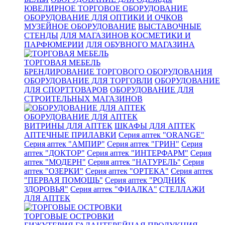
ЮВЕЛИРНОЕ ТОРГОВОЕ ОБОРУДОВАНИЕ
ОБОРУДОВАНИЕ ДЛЯ ОПТИКИ И ОЧКОВ
МУЗЕЙНОЕ ОБОРУДОВАНИЕ
ВЫСТАВОЧНЫЕ
СТЕНДЫ
ДЛЯ МАГАЗИНОВ КОСМЕТИКИ И
ПАРФЮМЕРИИ
ДЛЯ ОБУВНОГО МАГАЗИНА
ТОРГОВАЯ МЕБЕЛЬ
БРЕНДИРОВАНИЕ ТОРГОВОГО ОБОРУДОВАНИЯ
ОБОРУДОВАНИЕ ДЛЯ ТОРГОВЛИ
ОБОРУДОВАНИЕ
ДЛЯ СПОРТТОВАРОВ
ОБОРУДОВАНИЕ ДЛЯ
СТРОИТЕЛЬНЫХ МАГАЗИНОВ
ОБОРУДОВАНИЕ ДЛЯ АПТЕК
ВИТРИНЫ ДЛЯ АПТЕК
ШКАФЫ ДЛЯ АПТЕК
АПТЕЧНЫЕ ПРИЛАВКИ
Серия аптек "ORANGE"
Серия аптек "АМПИР"
Серия аптек "ГРИН"
Серия
аптек "ДОКТОР"
Серия аптек "ИНТЕРФАРМ"
Серия
аптек "МОДЕРН"
Серия аптек "НАТУРЕЛЬ"
Серия
аптек "ОЗЕРКИ"
Серия аптек "ОРТЕКА"
Серия аптек
"ПЕРВАЯ ПОМОЩЬ"
Серия аптек "РОДНИК
ЗДОРОВЬЯ"
Серия аптек "ФИАЛКА"
СТЕЛЛАЖИ
ДЛЯ АПТЕК
ТОРГОВЫЕ ОСТРОВКИ