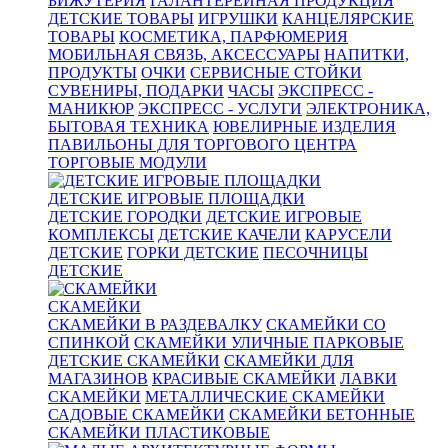
БИЖУТЕРИЯ
ГАЛАНТЕРЕЙНАЯ ПРОДУКЦИЯ
ДЕТСКИЕ ТОВАРЫ
ИГРУШКИ
КАНЦЕЛЯРСКИЕ
ТОВАРЫ
КОСМЕТИКА, ПАРФЮМЕРИЯ
МОБИЛЬНАЯ СВЯЗЬ, АКСЕССУАРЫ
НАПИТКИ,
ПРОДУКТЫ
ОЧКИ
СЕРВИСНЫЕ СТОЙКИ
СУВЕНИРЫ, ПОДАРКИ
ЧАСЫ
ЭКСПРЕСС -
МАНИКЮР
ЭКСПРЕСС - УСЛУГИ
ЭЛЕКТРОНИКА,
БЫТОВАЯ ТЕХНИКА
ЮВЕЛИРНЫЕ ИЗДЕЛИЯ
ПАВИЛЬОНЫ ДЛЯ ТОРГОВОГО ЦЕНТРА
ТОРГОВЫЕ МОДУЛИ
ДЕТСКИЕ ИГРОВЫЕ ПЛОЩАДКИ
ДЕТСКИЕ ГОРОДКИ
ДЕТСКИЕ ИГРОВЫЕ
КОМПЛЕКСЫ
ДЕТСКИЕ КАЧЕЛИ
КАРУСЕЛИ
ДЕТСКИЕ
ГОРКИ ДЕТСКИЕ
ПЕСОЧНИЦЫ
ДЕТСКИЕ
СКАМЕЙКИ
СКАМЕЙКИ В РАЗДЕВАЛКУ
СКАМЕЙКИ СО
СПИНКОЙ
СКАМЕЙКИ УЛИЧНЫЕ ПАРКОВЫЕ
ДЕТСКИЕ СКАМЕЙКИ
СКАМЕЙКИ ДЛЯ
МАГАЗИНОВ
КРАСИВЫЕ СКАМЕЙКИ
ЛАВКИ
СКАМЕЙКИ
МЕТАЛЛИЧЕСКИЕ СКАМЕЙКИ
САДОВЫЕ СКАМЕЙКИ
СКАМЕЙКИ БЕТОННЫЕ
СКАМЕЙКИ ПЛАСТИКОВЫЕ