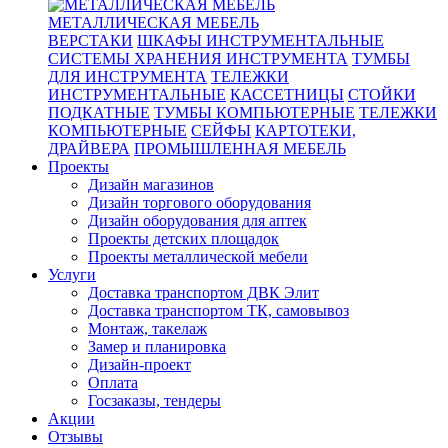
МЕТАЛЛИЧЕСКАЯ МЕБЕЛЬ
ВЕРСТАКИ
ШКАФЫ ИНСТРУМЕНТАЛЬНЫЕ
СИСТЕМЫ ХРАНЕНИЯ ИНСТРУМЕНТА
ТУМБЫ
ДЛЯ ИНСТРУМЕНТА
ТЕЛЕЖКИ
ИНСТРУМЕНТАЛЬНЫЕ
КАССЕТНИЦЫ
СТОЙКИ
ПОДКАТНЫЕ
ТУМБЫ КОМПЬЮТЕРНЫЕ
ТЕЛЕЖКИ
КОМПЬЮТЕРНЫЕ
СЕЙФЫ
КАРТОТЕКИ,
ДРАЙВЕРА
ПРОМЫШЛЕННАЯ МЕБЕЛЬ
Проекты
Дизайн магазинов
Дизайн торгового оборудования
Дизайн оборудования для аптек
Проекты детских площадок
Проекты металлической мебели
Услуги
Доставка транспортом ДВК Элит
Доставка транспортом ТК, самовывоз
Монтаж, такелаж
Замер и планировка
Дизайн-проект
Оплата
Госзаказы, тендеры
Акции
Отзывы