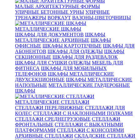
МАЛЫЕ АРХИТЕКТУРНЫЕ ФОРМЫ
УЛИЧНЫЕ БЕТОННЫЕ УРНЫ
УЛИЧНЫЕ
ТРЕНАЖЕРЫ
ВОРКАУТ
ВАЗОНЫ-ЦВЕТОЧНИЦЫ
МЕТАЛЛИЧЕСКИЕ ШКАФЫ
ШКАФЫ ДЛЯ ДОКУМЕНТОВ
ШКАФЫ
МЕТАЛЛИЧЕСКИЕ АРХИВНЫЕ
ШКАФЫ
ОФИСНЫЕ
ШКАФЫ КАРТОТЕЧНЫЕ
ШКАФЫ ДЛЯ
АБОНЕНТОВ
ШКАФЫ ДЛЯ ОДЕЖДЫ
ШКАФЫ
СЕКЦИОННЫЕ
ШКАФЫ ДЛЯ РАЗДЕВАЛОК
ШКАФЫ ДЛЯ СУШКИ ОДЕЖДЫ
МЕБЕЛЬ ДЛЯ
ФИТНЕСА
ШКАФЫ ДЛЯ МОБИЛЬНЫХ
ТЕЛЕФОНОВ
ШКАФЫ МЕТАЛЛИЧЕСКИЕ
ДВУХСЕКЦИОННЫЕ
ШКАФЫ МЕТАЛЛИЧЕСКИЕ
НАПОЛЬНЫЕ
МЕТАЛЛИЧЕСКИЕ ГАРДЕРОБНЫЕ
ШКАФЫ
МЕТАЛЛИЧЕСКИЕ СТЕЛЛАЖИ
СТЕЛЛАЖИ ПЕРЕДВИЖНЫЕ
СТЕЛЛАЖИ ДЛЯ
КОЛЕС
СТЕЛЛАЖИ С НАКЛОННЫМИ ПОЛКАМИ
СТЕЛЛАЖИ СРЕДНЕГРУЗОВЫЕ
СТЕЛЛАЖИ
ФРОНТАЛЬНЫЕ
СТЕЛЛАЖИ С ВЫКАТНЫМИ
ПЛАТФОРМАМИ
СТЕЛЛАЖИ С КОНСОЛЯМИ
АРХИВНЫЕ СТЕЛЛАЖИ
СКЛАДСКИЕ СТЕЛЛАЖИ