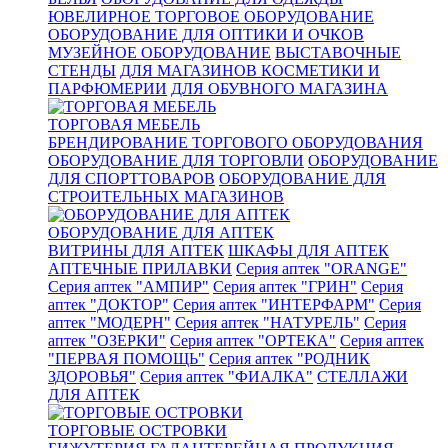
ЮВЕЛИРНОЕ ТОРГОВОЕ ОБОРУДОВАНИЕ
ОБОРУДОВАНИЕ ДЛЯ ОПТИКИ И ОЧКОВ
МУЗЕЙНОЕ ОБОРУДОВАНИЕ
ВЫСТАВОЧНЫЕ
СТЕНДЫ
ДЛЯ МАГАЗИНОВ КОСМЕТИКИ И
ПАРФЮМЕРИИ
ДЛЯ ОБУВНОГО МАГАЗИНА
ТОРГОВАЯ МЕБЕЛЬ
БРЕНДИРОВАНИЕ ТОРГОВОГО ОБОРУДОВАНИЯ
ОБОРУДОВАНИЕ ДЛЯ ТОРГОВЛИ
ОБОРУДОВАНИЕ
ДЛЯ СПОРТТОВАРОВ
ОБОРУДОВАНИЕ ДЛЯ
СТРОИТЕЛЬНЫХ МАГАЗИНОВ
ОБОРУДОВАНИЕ ДЛЯ АПТЕК
ВИТРИНЫ ДЛЯ АПТЕК
ШКАФЫ ДЛЯ АПТЕК
АПТЕЧНЫЕ ПРИЛАВКИ
Серия аптек "ORANGE"
Серия аптек "АМПИР"
Серия аптек "ГРИН"
Серия
аптек "ДОКТОР"
Серия аптек "ИНТЕРФАРМ"
Серия
аптек "МОДЕРН"
Серия аптек "НАТУРЕЛЬ"
Серия
аптек "ОЗЕРКИ"
Серия аптек "ОРТЕКА"
Серия аптек
"ПЕРВАЯ ПОМОЩЬ"
Серия аптек "РОДНИК
ЗДОРОВЬЯ"
Серия аптек "ФИАЛКА"
СТЕЛЛАЖИ
ДЛЯ АПТЕК
ТОРГОВЫЕ ОСТРОВКИ