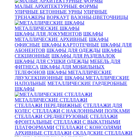
МАЛЫЕ АРХИТЕКТУРНЫЕ ФОРМЫ
УЛИЧНЫЕ БЕТОННЫЕ УРНЫ
УЛИЧНЫЕ
ТРЕНАЖЕРЫ
ВОРКАУТ
ВАЗОНЫ-ЦВЕТОЧНИЦЫ
МЕТАЛЛИЧЕСКИЕ ШКАФЫ
ШКАФЫ ДЛЯ ДОКУМЕНТОВ
ШКАФЫ
МЕТАЛЛИЧЕСКИЕ АРХИВНЫЕ
ШКАФЫ
ОФИСНЫЕ
ШКАФЫ КАРТОТЕЧНЫЕ
ШКАФЫ ДЛЯ
АБОНЕНТОВ
ШКАФЫ ДЛЯ ОДЕЖДЫ
ШКАФЫ
СЕКЦИОННЫЕ
ШКАФЫ ДЛЯ РАЗДЕВАЛОК
ШКАФЫ ДЛЯ СУШКИ ОДЕЖДЫ
МЕБЕЛЬ ДЛЯ
ФИТНЕСА
ШКАФЫ ДЛЯ МОБИЛЬНЫХ
ТЕЛЕФОНОВ
ШКАФЫ МЕТАЛЛИЧЕСКИЕ
ДВУХСЕКЦИОННЫЕ
ШКАФЫ МЕТАЛЛИЧЕСКИЕ
НАПОЛЬНЫЕ
МЕТАЛЛИЧЕСКИЕ ГАРДЕРОБНЫЕ
ШКАФЫ
МЕТАЛЛИЧЕСКИЕ СТЕЛЛАЖИ
СТЕЛЛАЖИ ПЕРЕДВИЖНЫЕ
СТЕЛЛАЖИ ДЛЯ
КОЛЕС
СТЕЛЛАЖИ С НАКЛОННЫМИ ПОЛКАМИ
СТЕЛЛАЖИ СРЕДНЕГРУЗОВЫЕ
СТЕЛЛАЖИ
ФРОНТАЛЬНЫЕ
СТЕЛЛАЖИ С ВЫКАТНЫМИ
ПЛАТФОРМАМИ
СТЕЛЛАЖИ С КОНСОЛЯМИ
АРХИВНЫЕ СТЕЛЛАЖИ
СКЛАДСКИЕ СТЕЛЛАЖИ