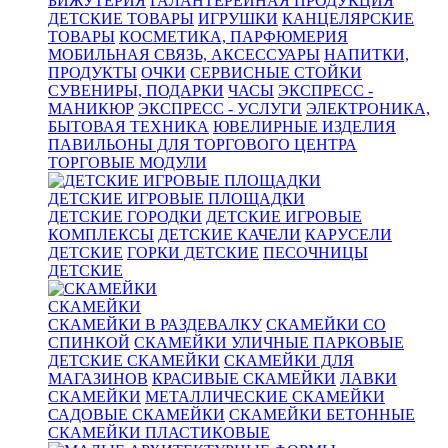
БИЖУТЕРИЯ
ГАЛАНТЕРЕЙНАЯ ПРОДУКЦИЯ
ДЕТСКИЕ ТОВАРЫ
ИГРУШКИ
КАНЦЕЛЯРСКИЕ
ТОВАРЫ
КОСМЕТИКА, ПАРФЮМЕРИЯ
МОБИЛЬНАЯ СВЯЗЬ, АКСЕССУАРЫ
НАПИТКИ,
ПРОДУКТЫ
ОЧКИ
СЕРВИСНЫЕ СТОЙКИ
СУВЕНИРЫ, ПОДАРКИ
ЧАСЫ
ЭКСПРЕСС -
МАНИКЮР
ЭКСПРЕСС - УСЛУГИ
ЭЛЕКТРОНИКА,
БЫТОВАЯ ТЕХНИКА
ЮВЕЛИРНЫЕ ИЗДЕЛИЯ
ПАВИЛЬОНЫ ДЛЯ ТОРГОВОГО ЦЕНТРА
ТОРГОВЫЕ МОДУЛИ
ДЕТСКИЕ ИГРОВЫЕ ПЛОЩАДКИ
ДЕТСКИЕ ГОРОДКИ
ДЕТСКИЕ ИГРОВЫЕ
КОМПЛЕКСЫ
ДЕТСКИЕ КАЧЕЛИ
КАРУСЕЛИ
ДЕТСКИЕ
ГОРКИ ДЕТСКИЕ
ПЕСОЧНИЦЫ
ДЕТСКИЕ
СКАМЕЙКИ
СКАМЕЙКИ В РАЗДЕВАЛКУ
СКАМЕЙКИ СО
СПИНКОЙ
СКАМЕЙКИ УЛИЧНЫЕ ПАРКОВЫЕ
ДЕТСКИЕ СКАМЕЙКИ
СКАМЕЙКИ ДЛЯ
МАГАЗИНОВ
КРАСИВЫЕ СКАМЕЙКИ
ЛАВКИ
СКАМЕЙКИ
МЕТАЛЛИЧЕСКИЕ СКАМЕЙКИ
САДОВЫЕ СКАМЕЙКИ
СКАМЕЙКИ БЕТОННЫЕ
СКАМЕЙКИ ПЛАСТИКОВЫЕ