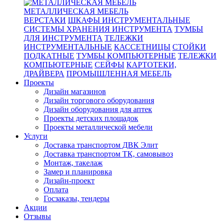
МЕТАЛЛИЧЕСКАЯ МЕБЕЛЬ
ВЕРСТАКИ
ШКАФЫ ИНСТРУМЕНТАЛЬНЫЕ
СИСТЕМЫ ХРАНЕНИЯ ИНСТРУМЕНТА
ТУМБЫ
ДЛЯ ИНСТРУМЕНТА
ТЕЛЕЖКИ
ИНСТРУМЕНТАЛЬНЫЕ
КАССЕТНИЦЫ
СТОЙКИ
ПОДКАТНЫЕ
ТУМБЫ КОМПЬЮТЕРНЫЕ
ТЕЛЕЖКИ
КОМПЬЮТЕРНЫЕ
СЕЙФЫ
КАРТОТЕКИ,
ДРАЙВЕРА
ПРОМЫШЛЕННАЯ МЕБЕЛЬ
Проекты
Дизайн магазинов
Дизайн торгового оборудования
Дизайн оборудования для аптек
Проекты детских площадок
Проекты металлической мебели
Услуги
Доставка транспортом ДВК Элит
Доставка транспортом ТК, самовывоз
Монтаж, такелаж
Замер и планировка
Дизайн-проект
Оплата
Госзаказы, тендеры
Акции
Отзывы