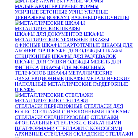
МАЛЫЕ АРХИТЕКТУРНЫЕ ФОРМЫ
УЛИЧНЫЕ БЕТОННЫЕ УРНЫ
УЛИЧНЫЕ
ТРЕНАЖЕРЫ
ВОРКАУТ
ВАЗОНЫ-ЦВЕТОЧНИЦЫ
МЕТАЛЛИЧЕСКИЕ ШКАФЫ
ШКАФЫ ДЛЯ ДОКУМЕНТОВ
ШКАФЫ
МЕТАЛЛИЧЕСКИЕ АРХИВНЫЕ
ШКАФЫ
ОФИСНЫЕ
ШКАФЫ КАРТОТЕЧНЫЕ
ШКАФЫ ДЛЯ
АБОНЕНТОВ
ШКАФЫ ДЛЯ ОДЕЖДЫ
ШКАФЫ
СЕКЦИОННЫЕ
ШКАФЫ ДЛЯ РАЗДЕВАЛОК
ШКАФЫ ДЛЯ СУШКИ ОДЕЖДЫ
МЕБЕЛЬ ДЛЯ
ФИТНЕСА
ШКАФЫ ДЛЯ МОБИЛЬНЫХ
ТЕЛЕФОНОВ
ШКАФЫ МЕТАЛЛИЧЕСКИЕ
ДВУХСЕКЦИОННЫЕ
ШКАФЫ МЕТАЛЛИЧЕСКИЕ
НАПОЛЬНЫЕ
МЕТАЛЛИЧЕСКИЕ ГАРДЕРОБНЫЕ
ШКАФЫ
МЕТАЛЛИЧЕСКИЕ СТЕЛЛАЖИ
СТЕЛЛАЖИ ПЕРЕДВИЖНЫЕ
СТЕЛЛАЖИ ДЛЯ
КОЛЕС
СТЕЛЛАЖИ С НАКЛОННЫМИ ПОЛКАМИ
СТЕЛЛАЖИ СРЕДНЕГРУЗОВЫЕ
СТЕЛЛАЖИ
ФРОНТАЛЬНЫЕ
СТЕЛЛАЖИ С ВЫКАТНЫМИ
ПЛАТФОРМАМИ
СТЕЛЛАЖИ С КОНСОЛЯМИ
АРХИВНЫЕ СТЕЛЛАЖИ
СКЛАДСКИЕ СТЕЛЛАЖИ