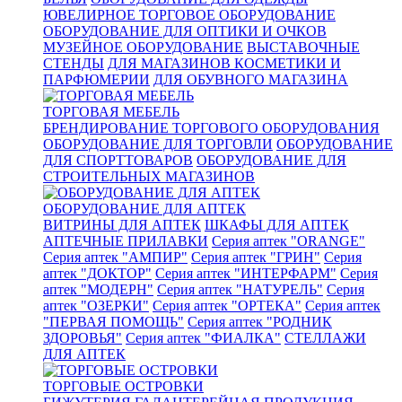
ЮВЕЛИРНОЕ ТОРГОВОЕ ОБОРУДОВАНИЕ
ОБОРУДОВАНИЕ ДЛЯ ОПТИКИ И ОЧКОВ
МУЗЕЙНОЕ ОБОРУДОВАНИЕ
ВЫСТАВОЧНЫЕ
СТЕНДЫ
ДЛЯ МАГАЗИНОВ КОСМЕТИКИ И
ПАРФЮМЕРИИ
ДЛЯ ОБУВНОГО МАГАЗИНА
ТОРГОВАЯ МЕБЕЛЬ
БРЕНДИРОВАНИЕ ТОРГОВОГО ОБОРУДОВАНИЯ
ОБОРУДОВАНИЕ ДЛЯ ТОРГОВЛИ
ОБОРУДОВАНИЕ
ДЛЯ СПОРТТОВАРОВ
ОБОРУДОВАНИЕ ДЛЯ
СТРОИТЕЛЬНЫХ МАГАЗИНОВ
ОБОРУДОВАНИЕ ДЛЯ АПТЕК
ВИТРИНЫ ДЛЯ АПТЕК
ШКАФЫ ДЛЯ АПТЕК
АПТЕЧНЫЕ ПРИЛАВКИ
Серия аптек "ORANGE"
Серия аптек "АМПИР"
Серия аптек "ГРИН"
Серия
аптек "ДОКТОР"
Серия аптек "ИНТЕРФАРМ"
Серия
аптек "МОДЕРН"
Серия аптек "НАТУРЕЛЬ"
Серия
аптек "ОЗЕРКИ"
Серия аптек "ОРТЕКА"
Серия аптек
"ПЕРВАЯ ПОМОЩЬ"
Серия аптек "РОДНИК
ЗДОРОВЬЯ"
Серия аптек "ФИАЛКА"
СТЕЛЛАЖИ
ДЛЯ АПТЕК
ТОРГОВЫЕ ОСТРОВКИ