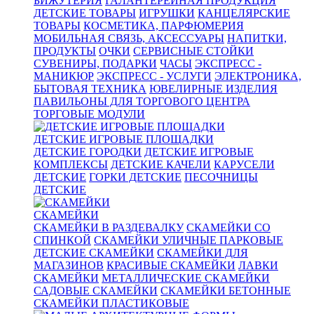
БИЖУТЕРИЯ
ГАЛАНТЕРЕЙНАЯ ПРОДУКЦИЯ
ДЕТСКИЕ ТОВАРЫ
ИГРУШКИ
КАНЦЕЛЯРСКИЕ
ТОВАРЫ
КОСМЕТИКА, ПАРФЮМЕРИЯ
МОБИЛЬНАЯ СВЯЗЬ, АКСЕССУАРЫ
НАПИТКИ,
ПРОДУКТЫ
ОЧКИ
СЕРВИСНЫЕ СТОЙКИ
СУВЕНИРЫ, ПОДАРКИ
ЧАСЫ
ЭКСПРЕСС -
МАНИКЮР
ЭКСПРЕСС - УСЛУГИ
ЭЛЕКТРОНИКА,
БЫТОВАЯ ТЕХНИКА
ЮВЕЛИРНЫЕ ИЗДЕЛИЯ
ПАВИЛЬОНЫ ДЛЯ ТОРГОВОГО ЦЕНТРА
ТОРГОВЫЕ МОДУЛИ
ДЕТСКИЕ ИГРОВЫЕ ПЛОЩАДКИ
ДЕТСКИЕ ГОРОДКИ
ДЕТСКИЕ ИГРОВЫЕ
КОМПЛЕКСЫ
ДЕТСКИЕ КАЧЕЛИ
КАРУСЕЛИ
ДЕТСКИЕ
ГОРКИ ДЕТСКИЕ
ПЕСОЧНИЦЫ
ДЕТСКИЕ
СКАМЕЙКИ
СКАМЕЙКИ В РАЗДЕВАЛКУ
СКАМЕЙКИ СО
СПИНКОЙ
СКАМЕЙКИ УЛИЧНЫЕ ПАРКОВЫЕ
ДЕТСКИЕ СКАМЕЙКИ
СКАМЕЙКИ ДЛЯ
МАГАЗИНОВ
КРАСИВЫЕ СКАМЕЙКИ
ЛАВКИ
СКАМЕЙКИ
МЕТАЛЛИЧЕСКИЕ СКАМЕЙКИ
САДОВЫЕ СКАМЕЙКИ
СКАМЕЙКИ БЕТОННЫЕ
СКАМЕЙКИ ПЛАСТИКОВЫЕ