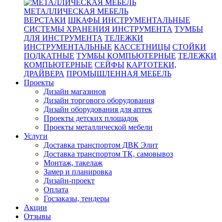
МЕТАЛЛИЧЕСКАЯ МЕБЕЛЬ
ВЕРСТАКИ
ШКАФЫ ИНСТРУМЕНТАЛЬНЫЕ
СИСТЕМЫ ХРАНЕНИЯ ИНСТРУМЕНТА
ТУМБЫ
ДЛЯ ИНСТРУМЕНТА
ТЕЛЕЖКИ
ИНСТРУМЕНТАЛЬНЫЕ
КАССЕТНИЦЫ
СТОЙКИ
ПОДКАТНЫЕ
ТУМБЫ КОМПЬЮТЕРНЫЕ
ТЕЛЕЖКИ
КОМПЬЮТЕРНЫЕ
СЕЙФЫ
КАРТОТЕКИ,
ДРАЙВЕРА
ПРОМЫШЛЕННАЯ МЕБЕЛЬ
Проекты
Дизайн магазинов
Дизайн торгового оборудования
Дизайн оборудования для аптек
Проекты детских площадок
Проекты металлической мебели
Услуги
Доставка транспортом ДВК Элит
Доставка транспортом ТК, самовывоз
Монтаж, такелаж
Замер и планировка
Дизайн-проект
Оплата
Госзаказы, тендеры
Акции
Отзывы