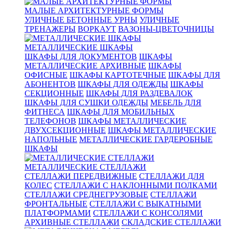
МАЛЫЕ АРХИТЕКТУРНЫЕ ФОРМЫ
УЛИЧНЫЕ БЕТОННЫЕ УРНЫ
УЛИЧНЫЕ
ТРЕНАЖЕРЫ
ВОРКАУТ
ВАЗОНЫ-ЦВЕТОЧНИЦЫ
МЕТАЛЛИЧЕСКИЕ ШКАФЫ
ШКАФЫ ДЛЯ ДОКУМЕНТОВ
ШКАФЫ
МЕТАЛЛИЧЕСКИЕ АРХИВНЫЕ
ШКАФЫ
ОФИСНЫЕ
ШКАФЫ КАРТОТЕЧНЫЕ
ШКАФЫ ДЛЯ
АБОНЕНТОВ
ШКАФЫ ДЛЯ ОДЕЖДЫ
ШКАФЫ
СЕКЦИОННЫЕ
ШКАФЫ ДЛЯ РАЗДЕВАЛОК
ШКАФЫ ДЛЯ СУШКИ ОДЕЖДЫ
МЕБЕЛЬ ДЛЯ
ФИТНЕСА
ШКАФЫ ДЛЯ МОБИЛЬНЫХ
ТЕЛЕФОНОВ
ШКАФЫ МЕТАЛЛИЧЕСКИЕ
ДВУХСЕКЦИОННЫЕ
ШКАФЫ МЕТАЛЛИЧЕСКИЕ
НАПОЛЬНЫЕ
МЕТАЛЛИЧЕСКИЕ ГАРДЕРОБНЫЕ
ШКАФЫ
МЕТАЛЛИЧЕСКИЕ СТЕЛЛАЖИ
СТЕЛЛАЖИ ПЕРЕДВИЖНЫЕ
СТЕЛЛАЖИ ДЛЯ
КОЛЕС
СТЕЛЛАЖИ С НАКЛОННЫМИ ПОЛКАМИ
СТЕЛЛАЖИ СРЕДНЕГРУЗОВЫЕ
СТЕЛЛАЖИ
ФРОНТАЛЬНЫЕ
СТЕЛЛАЖИ С ВЫКАТНЫМИ
ПЛАТФОРМАМИ
СТЕЛЛАЖИ С КОНСОЛЯМИ
АРХИВНЫЕ СТЕЛЛАЖИ
СКЛАДСКИЕ СТЕЛЛАЖИ