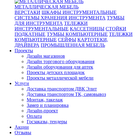
МЕТАЛЛИЧЕСКАЯ МЕБЕЛЬ
ВЕРСТАКИ
ШКАФЫ ИНСТРУМЕНТАЛЬНЫЕ
СИСТЕМЫ ХРАНЕНИЯ ИНСТРУМЕНТА
ТУМБЫ
ДЛЯ ИНСТРУМЕНТА
ТЕЛЕЖКИ
ИНСТРУМЕНТАЛЬНЫЕ
КАССЕТНИЦЫ
СТОЙКИ
ПОДКАТНЫЕ
ТУМБЫ КОМПЬЮТЕРНЫЕ
ТЕЛЕЖКИ
КОМПЬЮТЕРНЫЕ
СЕЙФЫ
КАРТОТЕКИ,
ДРАЙВЕРА
ПРОМЫШЛЕННАЯ МЕБЕЛЬ
Проекты
Дизайн магазинов
Дизайн торгового оборудования
Дизайн оборудования для аптек
Проекты детских площадок
Проекты металлической мебели
Услуги
Доставка транспортом ДВК Элит
Доставка транспортом ТК, самовывоз
Монтаж, такелаж
Замер и планировка
Дизайн-проект
Оплата
Госзаказы, тендеры
Акции
Отзывы