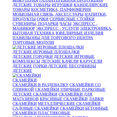
БИЖУТЕРИЯ
ГАЛАНТЕРЕЙНАЯ ПРОДУКЦИЯ
ДЕТСКИЕ ТОВАРЫ
ИГРУШКИ
КАНЦЕЛЯРСКИЕ
ТОВАРЫ
КОСМЕТИКА, ПАРФЮМЕРИЯ
МОБИЛЬНАЯ СВЯЗЬ, АКСЕССУАРЫ
НАПИТКИ,
ПРОДУКТЫ
ОЧКИ
СЕРВИСНЫЕ СТОЙКИ
СУВЕНИРЫ, ПОДАРКИ
ЧАСЫ
ЭКСПРЕСС -
МАНИКЮР
ЭКСПРЕСС - УСЛУГИ
ЭЛЕКТРОНИКА,
БЫТОВАЯ ТЕХНИКА
ЮВЕЛИРНЫЕ ИЗДЕЛИЯ
ПАВИЛЬОНЫ ДЛЯ ТОРГОВОГО ЦЕНТРА
ТОРГОВЫЕ МОДУЛИ
ДЕТСКИЕ ИГРОВЫЕ ПЛОЩАДКИ
ДЕТСКИЕ ГОРОДКИ
ДЕТСКИЕ ИГРОВЫЕ
КОМПЛЕКСЫ
ДЕТСКИЕ КАЧЕЛИ
КАРУСЕЛИ
ДЕТСКИЕ
ГОРКИ ДЕТСКИЕ
ПЕСОЧНИЦЫ
ДЕТСКИЕ
СКАМЕЙКИ
СКАМЕЙКИ В РАЗДЕВАЛКУ
СКАМЕЙКИ СО
СПИНКОЙ
СКАМЕЙКИ УЛИЧНЫЕ ПАРКОВЫЕ
ДЕТСКИЕ СКАМЕЙКИ
СКАМЕЙКИ ДЛЯ
МАГАЗИНОВ
КРАСИВЫЕ СКАМЕЙКИ
ЛАВКИ
СКАМЕЙКИ
МЕТАЛЛИЧЕСКИЕ СКАМЕЙКИ
САДОВЫЕ СКАМЕЙКИ
СКАМЕЙКИ БЕТОННЫЕ
СКАМЕЙКИ ПЛАСТИКОВЫЕ