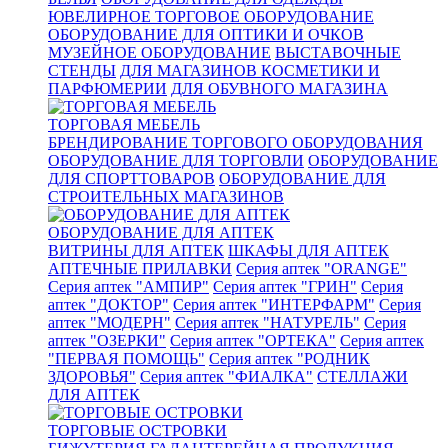
ЮВЕЛИРНОЕ ТОРГОВОЕ ОБОРУДОВАНИЕ
ОБОРУДОВАНИЕ ДЛЯ ОПТИКИ И ОЧКОВ
МУЗЕЙНОЕ ОБОРУДОВАНИЕ
ВЫСТАВОЧНЫЕ
СТЕНДЫ
ДЛЯ МАГАЗИНОВ КОСМЕТИКИ И
ПАРФЮМЕРИИ
ДЛЯ ОБУВНОГО МАГАЗИНА
ТОРГОВАЯ МЕБЕЛЬ
БРЕНДИРОВАНИЕ ТОРГОВОГО ОБОРУДОВАНИЯ
ОБОРУДОВАНИЕ ДЛЯ ТОРГОВЛИ
ОБОРУДОВАНИЕ
ДЛЯ СПОРТТОВАРОВ
ОБОРУДОВАНИЕ ДЛЯ
СТРОИТЕЛЬНЫХ МАГАЗИНОВ
ОБОРУДОВАНИЕ ДЛЯ АПТЕК
ВИТРИНЫ ДЛЯ АПТЕК
ШКАФЫ ДЛЯ АПТЕК
АПТЕЧНЫЕ ПРИЛАВКИ
Серия аптек "ORANGE"
Серия аптек "АМПИР"
Серия аптек "ГРИН"
Серия
аптек "ДОКТОР"
Серия аптек "ИНТЕРФАРМ"
Серия
аптек "МОДЕРН"
Серия аптек "НАТУРЕЛЬ"
Серия
аптек "ОЗЕРКИ"
Серия аптек "ОРТЕКА"
Серия аптек
"ПЕРВАЯ ПОМОЩЬ"
Серия аптек "РОДНИК
ЗДОРОВЬЯ"
Серия аптек "ФИАЛКА"
СТЕЛЛАЖИ
ДЛЯ АПТЕК
ТОРГОВЫЕ ОСТРОВКИ