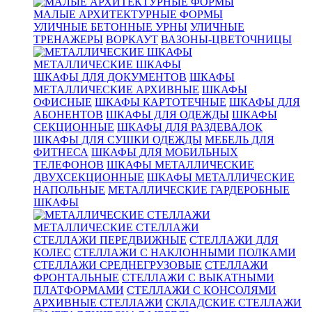
МАЛЫЕ АРХИТЕКТУРНЫЕ ФОРМЫ
УЛИЧНЫЕ БЕТОННЫЕ УРНЫ
УЛИЧНЫЕ
ТРЕНАЖЕРЫ
ВОРКАУТ
ВАЗОНЫ-ЦВЕТОЧНИЦЫ
МЕТАЛЛИЧЕСКИЕ ШКАФЫ
ШКАФЫ ДЛЯ ДОКУМЕНТОВ
ШКАФЫ
МЕТАЛЛИЧЕСКИЕ АРХИВНЫЕ
ШКАФЫ
ОФИСНЫЕ
ШКАФЫ КАРТОТЕЧНЫЕ
ШКАФЫ ДЛЯ
АБОНЕНТОВ
ШКАФЫ ДЛЯ ОДЕЖДЫ
ШКАФЫ
СЕКЦИОННЫЕ
ШКАФЫ ДЛЯ РАЗДЕВАЛОК
ШКАФЫ ДЛЯ СУШКИ ОДЕЖДЫ
МЕБЕЛЬ ДЛЯ
ФИТНЕСА
ШКАФЫ ДЛЯ МОБИЛЬНЫХ
ТЕЛЕФОНОВ
ШКАФЫ МЕТАЛЛИЧЕСКИЕ
ДВУХСЕКЦИОННЫЕ
ШКАФЫ МЕТАЛЛИЧЕСКИЕ
НАПОЛЬНЫЕ
МЕТАЛЛИЧЕСКИЕ ГАРДЕРОБНЫЕ
ШКАФЫ
МЕТАЛЛИЧЕСКИЕ СТЕЛЛАЖИ
СТЕЛЛАЖИ ПЕРЕДВИЖНЫЕ
СТЕЛЛАЖИ ДЛЯ
КОЛЕС
СТЕЛЛАЖИ С НАКЛОННЫМИ ПОЛКАМИ
СТЕЛЛАЖИ СРЕДНЕГРУЗОВЫЕ
СТЕЛЛАЖИ
ФРОНТАЛЬНЫЕ
СТЕЛЛАЖИ С ВЫКАТНЫМИ
ПЛАТФОРМАМИ
СТЕЛЛАЖИ С КОНСОЛЯМИ
АРХИВНЫЕ СТЕЛЛАЖИ
СКЛАДСКИЕ СТЕЛЛАЖИ