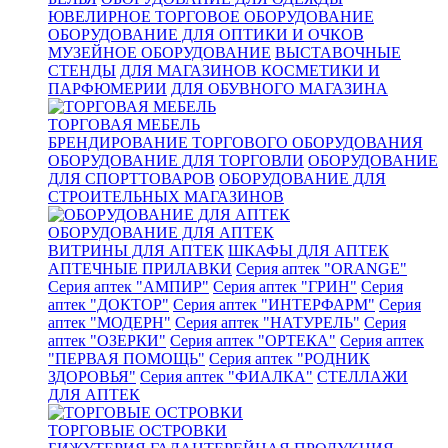
ЮВЕЛИРНОЕ ТОРГОВОЕ ОБОРУДОВАНИЕ
ОБОРУДОВАНИЕ ДЛЯ ОПТИКИ И ОЧКОВ
МУЗЕЙНОЕ ОБОРУДОВАНИЕ
ВЫСТАВОЧНЫЕ
СТЕНДЫ
ДЛЯ МАГАЗИНОВ КОСМЕТИКИ И
ПАРФЮМЕРИИ
ДЛЯ ОБУВНОГО МАГАЗИНА
ТОРГОВАЯ МЕБЕЛЬ
БРЕНДИРОВАНИЕ ТОРГОВОГО ОБОРУДОВАНИЯ
ОБОРУДОВАНИЕ ДЛЯ ТОРГОВЛИ
ОБОРУДОВАНИЕ
ДЛЯ СПОРТТОВАРОВ
ОБОРУДОВАНИЕ ДЛЯ
СТРОИТЕЛЬНЫХ МАГАЗИНОВ
ОБОРУДОВАНИЕ ДЛЯ АПТЕК
ВИТРИНЫ ДЛЯ АПТЕК
ШКАФЫ ДЛЯ АПТЕК
АПТЕЧНЫЕ ПРИЛАВКИ
Серия аптек "ORANGE"
Серия аптек "АМПИР"
Серия аптек "ГРИН"
Серия
аптек "ДОКТОР"
Серия аптек "ИНТЕРФАРМ"
Серия
аптек "МОДЕРН"
Серия аптек "НАТУРЕЛЬ"
Серия
аптек "ОЗЕРКИ"
Серия аптек "ОРТЕКА"
Серия аптек
"ПЕРВАЯ ПОМОЩЬ"
Серия аптек "РОДНИК
ЗДОРОВЬЯ"
Серия аптек "ФИАЛКА"
СТЕЛЛАЖИ
ДЛЯ АПТЕК
ТОРГОВЫЕ ОСТРОВКИ