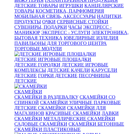
БИЖУТЕРИЯ
ГАЛАНТЕРЕЙНАЯ ПРОДУКЦИЯ
ДЕТСКИЕ ТОВАРЫ
ИГРУШКИ
КАНЦЕЛЯРСКИЕ
ТОВАРЫ
КОСМЕТИКА, ПАРФЮМЕРИЯ
МОБИЛЬНАЯ СВЯЗЬ, АКСЕССУАРЫ
НАПИТКИ,
ПРОДУКТЫ
ОЧКИ
СЕРВИСНЫЕ СТОЙКИ
СУВЕНИРЫ, ПОДАРКИ
ЧАСЫ
ЭКСПРЕСС -
МАНИКЮР
ЭКСПРЕСС - УСЛУГИ
ЭЛЕКТРОНИКА,
БЫТОВАЯ ТЕХНИКА
ЮВЕЛИРНЫЕ ИЗДЕЛИЯ
ПАВИЛЬОНЫ ДЛЯ ТОРГОВОГО ЦЕНТРА
ТОРГОВЫЕ МОДУЛИ
ДЕТСКИЕ ИГРОВЫЕ ПЛОЩАДКИ
ДЕТСКИЕ ГОРОДКИ
ДЕТСКИЕ ИГРОВЫЕ
КОМПЛЕКСЫ
ДЕТСКИЕ КАЧЕЛИ
КАРУСЕЛИ
ДЕТСКИЕ
ГОРКИ ДЕТСКИЕ
ПЕСОЧНИЦЫ
ДЕТСКИЕ
СКАМЕЙКИ
СКАМЕЙКИ В РАЗДЕВАЛКУ
СКАМЕЙКИ СО
СПИНКОЙ
СКАМЕЙКИ УЛИЧНЫЕ ПАРКОВЫЕ
ДЕТСКИЕ СКАМЕЙКИ
СКАМЕЙКИ ДЛЯ
МАГАЗИНОВ
КРАСИВЫЕ СКАМЕЙКИ
ЛАВКИ
СКАМЕЙКИ
МЕТАЛЛИЧЕСКИЕ СКАМЕЙКИ
САДОВЫЕ СКАМЕЙКИ
СКАМЕЙКИ БЕТОННЫЕ
СКАМЕЙКИ ПЛАСТИКОВЫЕ