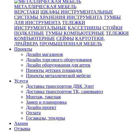
МЕТАЛЛИЧЕСКАЯ МЕБЕЛЬ
ВЕРСТАКИ
ШКАФЫ ИНСТРУМЕНТАЛЬНЫЕ
СИСТЕМЫ ХРАНЕНИЯ ИНСТРУМЕНТА
ТУМБЫ
ДЛЯ ИНСТРУМЕНТА
ТЕЛЕЖКИ
ИНСТРУМЕНТАЛЬНЫЕ
КАССЕТНИЦЫ
СТОЙКИ
ПОДКАТНЫЕ
ТУМБЫ КОМПЬЮТЕРНЫЕ
ТЕЛЕЖКИ
КОМПЬЮТЕРНЫЕ
СЕЙФЫ
КАРТОТЕКИ,
ДРАЙВЕРА
ПРОМЫШЛЕННАЯ МЕБЕЛЬ
Проекты
Дизайн магазинов
Дизайн торгового оборудования
Дизайн оборудования для аптек
Проекты детских площадок
Проекты металлической мебели
Услуги
Доставка транспортом ДВК Элит
Доставка транспортом ТК, самовывоз
Монтаж, такелаж
Замер и планировка
Дизайн-проект
Оплата
Госзаказы, тендеры
Акции
Отзывы